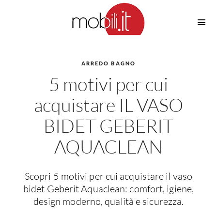
Cucine
Barbecue
Piscine
ARREDO BAGNO
Cucine Design
5 motivi per cui
Irrigazione
Cucine Moderne
Casette in Legno
Cucine Classiche
acquistare IL VASO
Amaca
Cucine Country
BIDET GEBERIT
Ombrelloni
Cucine Monoblocco
Pergole
Consigli Cucine
AQUACLEAN
Giardinaggio
Attrezzature Interne
Piante
Elettrodomestici
Scopri 5 motivi per cui acquistare il vaso
Luce
bidet Geberit Aquaclean: comfort, igiene,
Frigoriferi
design moderno, qualità e sicurezza.
Lampade
Piani cottura
Lampadari