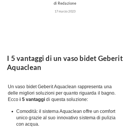
Forni
di Redazione
Faretti
Cappe
17 marzo 2023
Applique
Lavastoviglie
Plafoniere
Lavatrici
Asciugatrici
Riscaldamento
Piccoli
Caminetti
Elettrodomestici
Stufe
I 5 vantaggi di un vaso bidet Geberit
Casalinghi
Radiatori
Aquaclean
Moka
Caldaie
Bicchieri
Riscaldamento
Un vaso bidet Geberit Aquaclean rappresenta una
pavimento
Utensili cucina
delle migliori soluzioni per quanto riguarda il bagno.
Stube
Ecco
i 5 vantaggi
di questa soluzione:
Soggiorno
Climatizzatori
Comodità: il sistema Aquaclean offre un comfort
Mobili Soggiorno
unico grazie al suo innovativo sistema di pulizia
Climatizzatore
Librerie
con acqua.
Deumidificatori
Vetrine