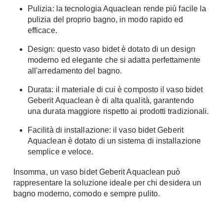
Pulizia: la tecnologia Aquaclean rende più facile la
Chiller
Pareti Attrezzate
pulizia del proprio bagno, in modo rapido ed
Pompe di calore
Porta Tv
efficace.
Ecologia
Contatti
Design: questo vaso bidet è dotato di un design
moderno ed elegante che si adatta perfettamente
Geotermia
Divani
all'arredamento del bagno.
Case in Legno
Divani moderni
Durata: il materiale di cui è composto il vaso bidet
Case Prefabbricate
Divani classici
Geberit Aquaclean è di alta qualità, garantendo
Fotovoltaico
una durata maggiore rispetto ai prodotti tradizionali.
Poltrone
Riciclo
Poltroncine
Facilità di installazione: il vaso bidet Geberit
Energie Rinnovabili
Aquaclean è dotato di un sistema di installazione
Divanoletto
Bioedilizia
semplice e veloce.
Chaise Longue
Teleriscaldamento
Divani Angolo
Insomma, un vaso bidet Geberit Aquaclean può
rappresentare la soluzione ideale per chi desidera un
Cura della casa
Divani in Pelle
bagno moderno, comodo e sempre pulito.
Pulizia
Complementi
Detergenti