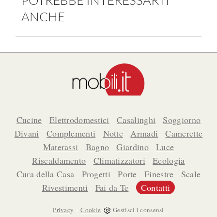
POTREBBE INTERESSARTI
Fai da te in giardino
ANCHE
Giardino
Il fai da te in bagno
Arredo giardino
Casa fai da te
Tende da sole
Bricolage
Gazebo
Cucine
Elettrodomestici
Casalinghi
Soggiorno
Divani
Complementi
Notte
Armadi
Camerette
Materassi
Bagno
Giardino
Luce
Riscaldamento
Climatizzatori
Ecologia
Cura della Casa
Progetti
Porte
Finestre
Scale
Rivestimenti
Fai da Te
Contatti
-
Privacy
Cookie
Gestisci i consensi