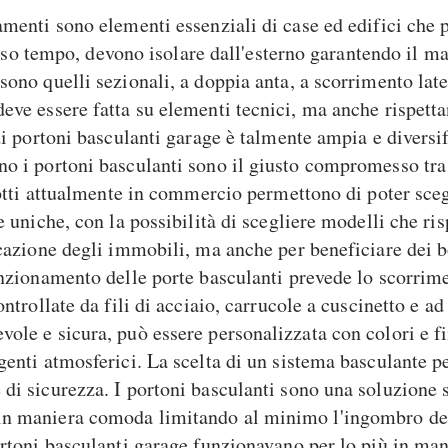
ramenti sono elementi essenziali di case ed edifici che
stesso tempo, devono isolare dall'esterno garantendo il m
sono quelli sezionali, a doppia anta, a scorrimento late
deve essere fatta su elementi tecnici, ma anche rispett
 di portoni basculanti garage è talmente ampia e diversif
no i portoni basculanti sono il giusto compromesso tra 
odotti attualmente in commercio permettono di poter sceg
e uniche, con la possibilità di scegliere modelli che ris
icazione degli immobili, ma anche per beneficiare dei b
funzionamento delle porte basculanti prevede lo scorrime
ontrollate da fili di acciaio, carrucole a cuscinetto e a
vole e sicura, può essere personalizzata con colori e f
genti atmosferici. La scelta di un sistema basculante pe
 di sicurezza. I portoni basculanti sono una soluzione 
in maniera comoda limitando al minimo l'ingombro dell
portoni basculanti garage funzionavano per lo più in ma