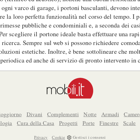
 ogni varco di garage, i portoni basculanti, devono int
re la loro perfetta funzionalità nel corso del tempo. I
torimesse pubbliche e condominiali e, a seconda dei casi
Per scegliere il portone ideale basta effettuare una rap
i ricerca. Sempre sul web si possono richiedere comod
oluzioni estetiche. Inoltre, è bene sottolineare che mo
 periodica ed anche di servizio di pronto intervento in
Soggiorno
Divani
Complementi
Notte
Armadi
Camere
logia
Cura della Casa
Progetti
Porte
Finestre
Scale
-
Privacy
Cookie
Gestisci i consensi