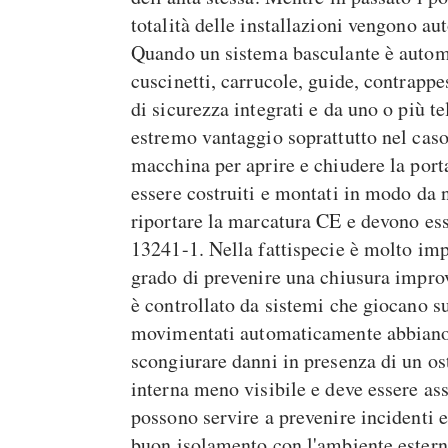
totalità delle installazioni vengono au
Quando un sistema basculante è automat
cuscinetti, carrucole, guide, contrappe
di sicurezza integrati e da uno o più
estremo vantaggio soprattutto nel caso 
macchina per aprire e chiudere la port
essere costruiti e montati in modo da n
riportare la marcatura CE e devono es
13241-1. Nella fattispecie è molto impo
grado di prevenire una chiusura improv
è controllato da sistemi che giocano su
movimentati automaticamente abbiano un
scongiurare danni in presenza di un os
interna meno visibile e deve essere as
possono servire a prevenire incidenti
buon isolamento con l'ambiente esterno