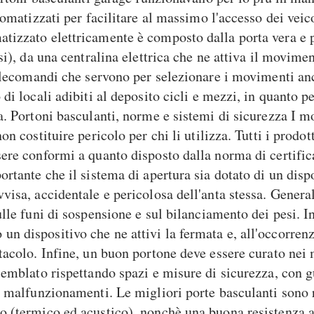
tomatizzati per facilitare al massimo l'accesso dei veic
izzato elettricamente è composto dalla porta vera e pr
si), da una centralina elettrica che ne attiva il movime
 telecomandi che servono per selezionare i movimenti 
di locali adibiti al deposito cicli e mezzi, in quanto 
a. Portoni basculanti, norme e sistemi di sicurezza I 
on costituire pericolo per chi li utilizza. Tutti i prod
sere conformi a quanto disposto dalla norma di certifi
rtante che il sistema di apertura sia dotato di un dispo
visa, accidentale e pericolosa dell'anta stessa. Gener
lle funi di sospensione e sul bilanciamento dei pesi. In
 dispositivo che ne attivi la fermata e, all'occorrenz
tacolo. Infine, un buon portone deve essere curato nei 
semblato rispettando spazi e misure di sicurezza, con g
 e malfunzionamenti. Le migliori porte basculanti sono
 (termico ed acustico), nonchè una buona resistenza all