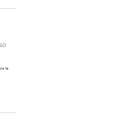
so
re la