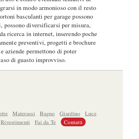
egrarsi in modo armonioso con il resto
 portoni basculanti per garage possono
, possono diversificarsi per misura,
ida ricerca in internet, inserendo poche
amente preventivi, progetti e brochure
lte aziende permettono di poter
 caso di guasto improvviso.
tte
Materassi
Bagno
Giardino
Luce
Rivestimenti
Fai da Te
Contatti