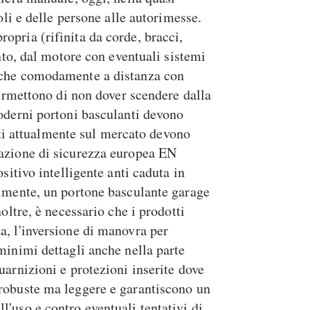
oli e delle persone alle autorimesse.
opria (rifinita da corde, bracci,
nto, dal motore con eventuali sistemi
anche comodamente a distanza con
permettono di non dover scendere dalla
moderni portoni basculanti devono
otti attualmente sul mercato devono
cazione di sicurezza europea EN
sitivo intelligente anti caduta in
almente, un portone basculante garage
oltre, è necessario che i prodotti
a, l'inversione di manovra per
minimi dettagli anche nella parte
uarnizioni e protezioni inserite dove
 robuste ma leggere e garantiscono un
'uso e contro eventuali tentativi di