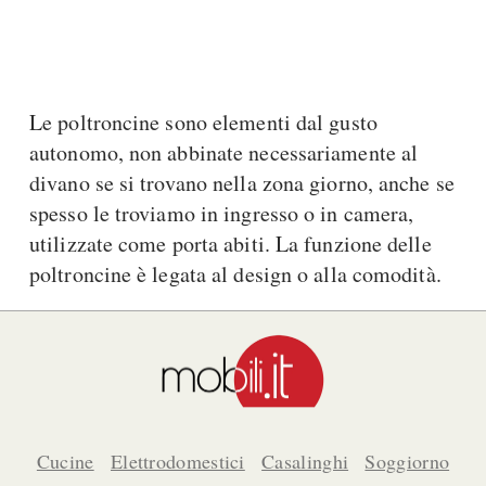
A Chiocciola
Materassi
Scale Interni
Lattice
Ringhiere
Memory Foam
Le poltroncine sono elementi dal gusto
Rivestimenti
Reti Letto
autonomo, non abbinate necessariamente al
Cuscini
Ceramica
divano se si trovano nella zona giorno, anche se
Consigli materassi
Cotto
spesso le troviamo in ingresso o in camera,
Resina
utilizzate come porta abiti. La funzione delle
Bagno
Parquet
poltroncine è legata al design o alla comodità.
Arredo Bagno
Gres
Sanitari
Laminato
Cabine Doccia
Moquette
Idromassaggio
Carta da parati
Accessori Bagno
Pavimenti esterni
Rubinetteria
Cucine
Elettrodomestici
Casalinghi
Soggiorno
Fai da Te
Vasche da Bagno