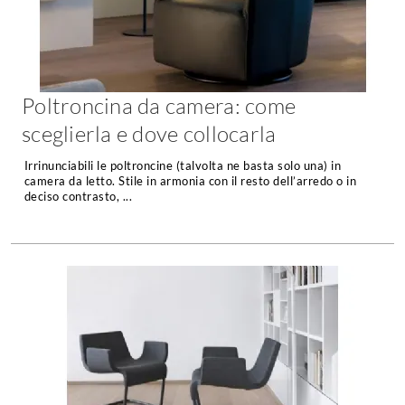
Forni
Faretti
Cappe
Applique
Lavastoviglie
Plafoniere
Lavatrici
Poltroncina da camera: come
Asciugatrici
Riscaldamento
sceglierla e dove collocarla
Piccoli
Caminetti
Elettrodomestici
Irrinunciabili le poltroncine (talvolta ne basta solo una) in
Stufe
camera da letto. Stile in armonia con il resto dell’arredo o in
Casalinghi
deciso contrasto, ...
Radiatori
Moka
Caldaie
Bicchieri
Riscaldamento
pavimento
Utensili cucina
Stube
Soggiorno
Climatizzatori
Mobili Soggiorno
Climatizzatore
Librerie
Deumidificatori
Vetrine