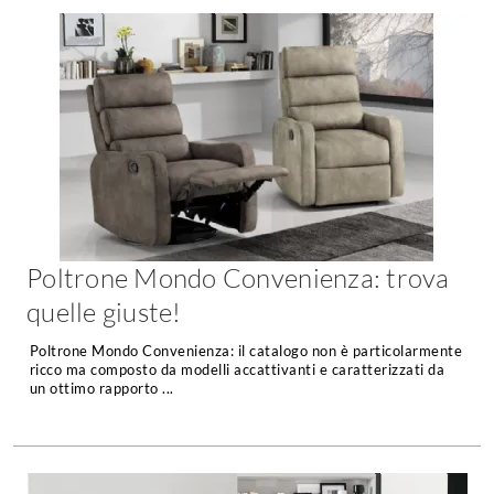
A Chiocciola
Materassi
Scale Interni
Lattice
Ringhiere
Memory Foam
Rivestimenti
Reti Letto
Cuscini
Ceramica
Consigli materassi
Cotto
Resina
Bagno
Parquet
Poltrone Mondo Convenienza: trova
Arredo Bagno
Gres
quelle giuste!
Sanitari
Laminato
Cabine Doccia
Poltrone Mondo Convenienza: il catalogo non è particolarmente
Moquette
ricco ma composto da modelli accattivanti e caratterizzati da
Idromassaggio
un ottimo rapporto ...
Carta da parati
Accessori Bagno
Pavimenti esterni
Rubinetteria
Fai da Te
Vasche da Bagno