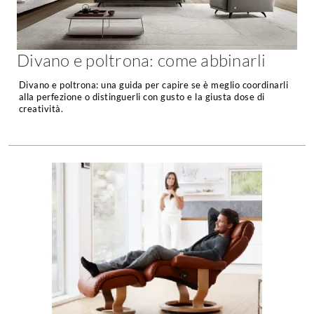
Chiller
Pareti Attrezzate
Pompe di calore
Porta Tv
Divano e poltrona: come abbinarli
Ecologia
Contatti
Divano e poltrona: una guida per capire se è meglio coordinarli
Geotermia
alla perfezione o distinguerli con gusto e la giusta dose di
Divani
creatività.
Case in Legno
Divani moderni
Case Prefabbricate
Divani classici
Fotovoltaico
Poltrone
Riciclo
Poltroncine
Energie Rinnovabili
Divanoletto
Bioedilizia
Chaise Longue
Teleriscaldamento
Divani Angolo
Cura della casa
Divani in Pelle
Pulizia
Complementi
Detergenti