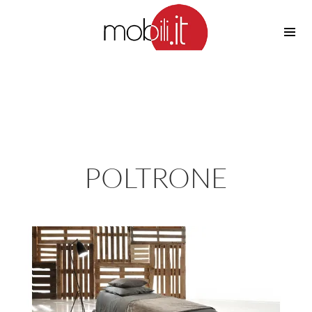
Cucine
Barbecue
Piscine
Cucine Design
Irrigazione
Cucine Moderne
Casette in Legno
Cucine Classiche
Amaca
Cucine Country
POLTRONE
Ombrelloni
Cucine Monoblocco
Pergole
Consigli Cucine
Giardinaggio
Attrezzature Interne
Piante
Elettrodomestici
Luce
Frigoriferi
Lampade
Piani cottura
Lampadari