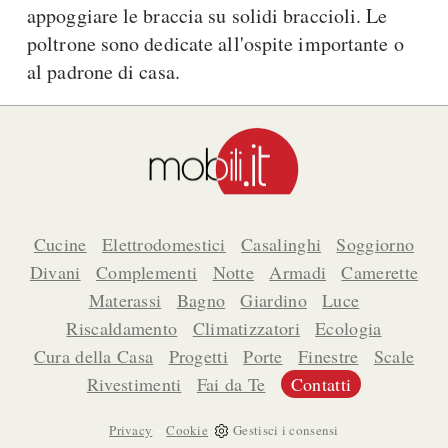
appoggiare le braccia su solidi braccioli. Le
poltrone sono dedicate all'ospite importante o
al padrone di casa.
Cucine
Elettrodomestici
Casalinghi
Soggiorno
Divani
Complementi
Notte
Armadi
Camerette
Materassi
Bagno
Giardino
Luce
Riscaldamento
Climatizzatori
Ecologia
Cura della Casa
Progetti
Porte
Finestre
Scale
Rivestimenti
Fai da Te
Contatti
-
Privacy
Cookie
Gestisci i consensi