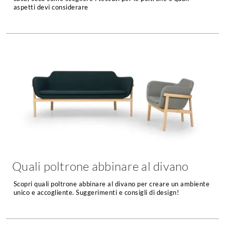
aspetti devi considerare
Console
Armadi
Porte
Armadio ante Battenti
Armadi ante
Blindate
Scorrevoli
Porte Interne
Cabine Armadio
Porte Scorrevoli
Armadi su misura
Portoni
Armadi Angolo
Maniglie
I consigli sugli armadi
Finestre
Camerette
Finestre Pvc
Camerette Ragazzi
Quali poltrone abbinare al divano
Finestre Alluminio
Camerette Bambini
Finestre Legno
Scopri quali poltrone abbinare al divano per creare un ambiente
Letti a Castello
unico e accogliente. Suggerimenti e consigli di design!
Persiane
Per Neonati
Scale
Lettini