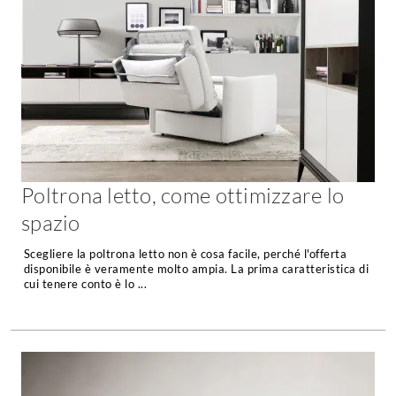
Fai da te in giardino
Giardino
Il fai da te in bagno
Arredo giardino
Casa fai da te
Tende da sole
Bricolage
Gazebo
Poltrona letto, come ottimizzare lo
spazio
Scegliere la poltrona letto non è cosa facile, perché l'offerta
disponibile è veramente molto ampia. La prima caratteristica di
cui tenere conto è lo ...