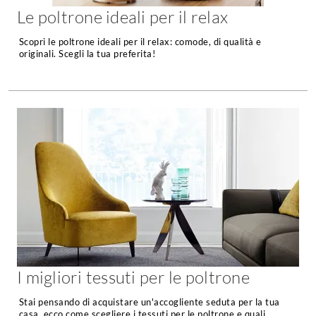
Tavoli
Le poltrone ideali per il relax
Stiro
Sedie
Aspirapolvere
Scopri le poltrone ideali per il relax: comode, di qualità e
Tavolini
originali. Scegli la tua preferita!
Lavapavimenti
Tappeti
Progetti
Oggettistica
Complementi arredo
Ristrutturazione
Progetto
Notte
Norme
Camere Matrimoniali
Il Verde
Letti
Restauri
Comodino
Impianti
Camere Classiche
Hi-Fi
Lenzuola
Piumini
Televisori
I migliori tessuti per le poltrone
Letti Contenitore
Hi-Fi
Stai pensando di acquistare un'accogliente seduta per la tua
Letti a Scomparsa
Home-Theatre
casa, ecco come scegliere i tessuti per le poltrone e quali