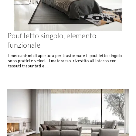
Forni
Faretti
Cappe
Applique
Lavastoviglie
Plafoniere
Lavatrici
Pouf letto singolo, elemento
Asciugatrici
Riscaldamento
funzionale
Piccoli
Caminetti
Elettrodomestici
I meccanismi di apertura per trasformare il pouf letto singolo
Stufe
sono pratici e veloci. Il materasso, rivestito all'interno con
Casalinghi
tessuti trapuntati e ...
Radiatori
Moka
Caldaie
Bicchieri
Riscaldamento
pavimento
Utensili cucina
Stube
Soggiorno
Climatizzatori
Mobili Soggiorno
Climatizzatore
Librerie
Deumidificatori
Vetrine