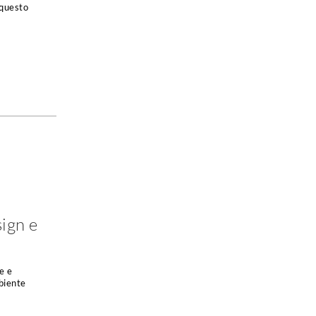
 questo
ign e
e e
biente