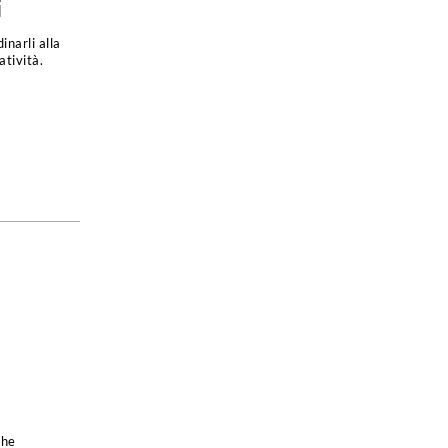
i
inarli alla
atività.
che