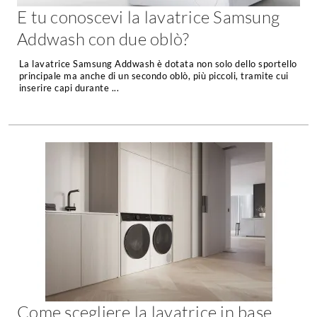
E tu conoscevi la lavatrice Samsung
Console
Armadi
Addwash con due oblò?
Porte
Armadio ante Battenti
La lavatrice Samsung Addwash è dotata non solo dello sportello
Armadi ante
Blindate
principale ma anche di un secondo oblò, più piccoli, tramite cui
Scorrevoli
inserire capi durante ...
Porte Interne
Cabine Armadio
Porte Scorrevoli
Armadi su misura
Portoni
Armadi Angolo
Maniglie
I consigli sugli armadi
Finestre
Camerette
Finestre Pvc
Camerette Ragazzi
Finestre Alluminio
Camerette Bambini
Finestre Legno
Letti a Castello
Persiane
Per Neonati
Scale
Lettini
Come scegliere la lavatrice in base