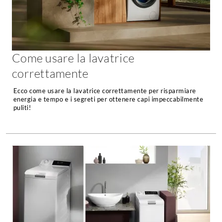
Forni
Faretti
Cappe
Applique
Lavastoviglie
Plafoniere
Lavatrici
Come usare la lavatrice
Asciugatrici
Riscaldamento
correttamente
Piccoli
Caminetti
Elettrodomestici
Ecco come usare la lavatrice correttamente per risparmiare
Stufe
energia e tempo e i segreti per ottenere capi impeccabilmente
Casalinghi
puliti!
Radiatori
Moka
Caldaie
Bicchieri
Riscaldamento
pavimento
Utensili cucina
Stube
Soggiorno
Climatizzatori
Mobili Soggiorno
Climatizzatore
Librerie
Deumidificatori
Vetrine