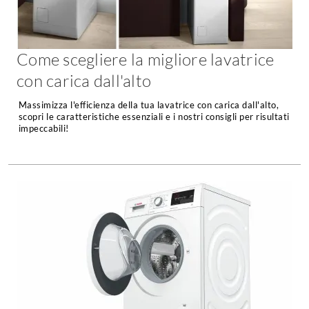
Chiller
Pareti Attrezzate
Pompe di calore
Porta Tv
Come scegliere la migliore lavatrice
Ecologia
Contatti
con carica dall'alto
Geotermia
Divani
Massimizza l'efficienza della tua lavatrice con carica dall'alto,
Case in Legno
scopri le caratteristiche essenziali e i nostri consigli per risultati
Divani moderni
Case Prefabbricate
impeccabili!
Divani classici
Fotovoltaico
Poltrone
Riciclo
Poltroncine
Energie Rinnovabili
Divanoletto
Bioedilizia
Chaise Longue
Teleriscaldamento
Divani Angolo
Cura della casa
Divani in Pelle
Pulizia
Complementi
Detergenti