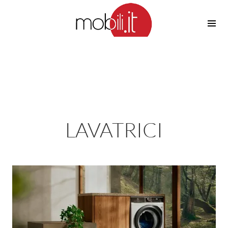
Cucine
Barbecue
Piscine
Cucine Design
Irrigazione
Cucine Moderne
Casette in Legno
Cucine Classiche
Amaca
Cucine Country
LAVATRICI
Ombrelloni
Cucine Monoblocco
Pergole
Consigli Cucine
Giardinaggio
Attrezzature Interne
Piante
Elettrodomestici
Luce
Frigoriferi
Lampade
Piani cottura
Lampadari