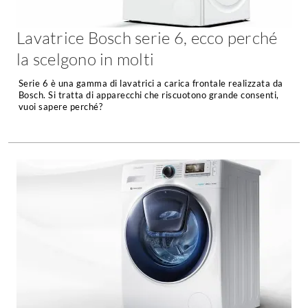
Tavoli
Stiro
Sedie
Lavatrice Bosch serie 6, ecco perché
Aspirapolvere
Tavolini
Lavapavimenti
la scelgono in molti
Tappeti
Serie 6 è una gamma di lavatrici a carica frontale realizzata da
Progetti
Oggettistica
Bosch. Si tratta di apparecchi che riscuotono grande consenti,
Complementi arredo
vuoi sapere perché?
Ristrutturazione
Progetto
Notte
Norme
Camere Matrimoniali
Il Verde
Letti
Restauri
Comodino
Impianti
Camere Classiche
Hi-Fi
Lenzuola
Piumini
Televisori
Letti Contenitore
Hi-Fi
Letti a Scomparsa
Home-Theatre