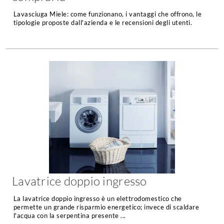
Fai da te in giardino
Lavasciuga Miele: come funzionano, i vantaggi che offrono, le
Giardino
tipologie proposte dall'azienda e le recensioni degli utenti.
Il fai da te in bagno
Arredo giardino
Casa fai da te
Tende da sole
Bricolage
Gazebo
Lavatrice doppio ingresso
La lavatrice doppio ingresso è un elettrodomestico che
permette un grande risparmio energetico; invece di scaldare
l'acqua con la serpentina presente ...