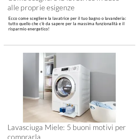
A Chiocciola
alle proprie esigenze
Materassi
Scale Interni
Ecco come scegliere la lavatrice per il tuo bagno o lavanderia:
Lattice
Ringhiere
tutto quello che c'è da sapere per la massima funzionalità e il
Memory Foam
risparmio energetico!
Rivestimenti
Reti Letto
Cuscini
Ceramica
Consigli materassi
Cotto
Resina
Bagno
Parquet
Arredo Bagno
Gres
Sanitari
Laminato
Cabine Doccia
Moquette
Idromassaggio
Carta da parati
Accessori Bagno
Pavimenti esterni
Lavasciuga Miele: 5 buoni motivi per
Rubinetteria
Fai da Te
Vasche da Bagno
comprarla