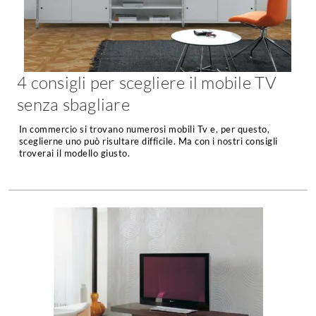
Forni
Faretti
Cappe
Applique
Lavastoviglie
Plafoniere
Lavatrici
4 consigli per scegliere il mobile TV
Asciugatrici
Riscaldamento
senza sbagliare
Piccoli
Caminetti
Elettrodomestici
In commercio si trovano numerosi mobili Tv e, per questo,
Stufe
sceglierne uno può risultare difficile. Ma con i nostri consigli
Casalinghi
troverai il modello giusto.
Radiatori
Moka
Caldaie
Bicchieri
Riscaldamento
pavimento
Utensili cucina
Stube
Soggiorno
Climatizzatori
Mobili Soggiorno
Climatizzatore
Librerie
Deumidificatori
Vetrine