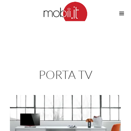
Cucine
Barbecue
Piscine
Cucine Design
Irrigazione
Cucine Moderne
Casette in Legno
Cucine Classiche
Amaca
Cucine Country
PORTA TV
Ombrelloni
Cucine Monoblocco
Pergole
Consigli Cucine
Giardinaggio
Attrezzature Interne
Piante
Elettrodomestici
Luce
Frigoriferi
Lampade
Piani cottura
Lampadari