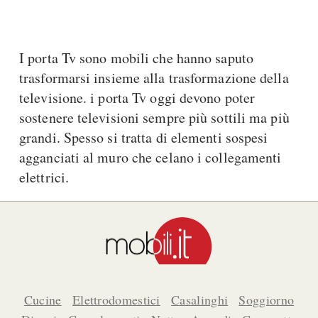
A Chiocciola
Materassi
Scale Interni
Lattice
Ringhiere
I porta Tv sono mobili che hanno saputo
Memory Foam
trasformarsi insieme alla trasformazione della
Rivestimenti
Reti Letto
televisione. i porta Tv oggi devono poter
Cuscini
Ceramica
sostenere televisioni sempre più sottili ma più
Consigli materassi
Cotto
grandi. Spesso si tratta di elementi sospesi
Resina
agganciati al muro che celano i collegamenti
Bagno
Parquet
elettrici.
Arredo Bagno
Gres
Sanitari
Laminato
Cabine Doccia
Moquette
Idromassaggio
Carta da parati
Accessori Bagno
Pavimenti esterni
Rubinetteria
Cucine
Elettrodomestici
Casalinghi
Soggiorno
Fai da Te
Vasche da Bagno