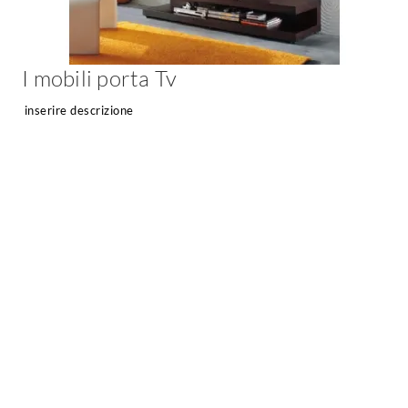
Chiller
Pareti Attrezzate
Pompe di calore
Porta Tv
I mobili porta Tv
Ecologia
Contatti
inserire descrizione
Geotermia
Divani
Case in Legno
Divani moderni
Case Prefabbricate
Divani classici
Fotovoltaico
Poltrone
Riciclo
Poltroncine
Energie Rinnovabili
Divanoletto
Bioedilizia
Chaise Longue
Teleriscaldamento
Divani Angolo
Cura della casa
Divani in Pelle
Pulizia
Complementi
Detergenti