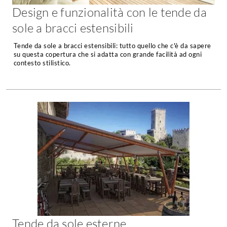
Tavoli
Design e funzionalità con le tende da
Stiro
Sedie
sole a bracci estensibili
Aspirapolvere
Tavolini
Lavapavimenti
Tende da sole a bracci estensibili: tutto quello che c'è da sapere
Tappeti
su questa copertura che si adatta con grande facilità ad ogni
Progetti
contesto stilistico.
Oggettistica
Complementi arredo
Ristrutturazione
Progetto
Notte
Norme
Camere Matrimoniali
Il Verde
Letti
Restauri
Comodino
Impianti
Camere Classiche
Hi-Fi
Lenzuola
Piumini
Televisori
Letti Contenitore
Hi-Fi
Tende da sole esterne
Letti a Scomparsa
Home-Theatre