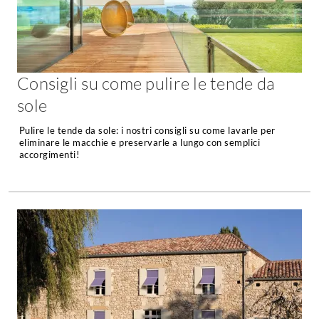
Forni
Faretti
Cappe
Applique
Lavastoviglie
Plafoniere
Lavatrici
Consigli su come pulire le tende da
Asciugatrici
Riscaldamento
sole
Piccoli
Caminetti
Elettrodomestici
Pulire le tende da sole: i nostri consigli su come lavarle per
Stufe
eliminare le macchie e preservarle a lungo con semplici
Casalinghi
accorgimenti!
Radiatori
Moka
Caldaie
Bicchieri
Riscaldamento
pavimento
Utensili cucina
Stube
Soggiorno
Climatizzatori
Mobili Soggiorno
Climatizzatore
Librerie
Deumidificatori
Vetrine