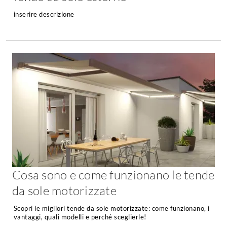
Console
inserire descrizione
Armadi
Porte
Armadio ante Battenti
Armadi ante
Blindate
Scorrevoli
Porte Interne
Cabine Armadio
Porte Scorrevoli
Armadi su misura
Portoni
Armadi Angolo
Maniglie
I consigli sugli armadi
Finestre
Camerette
Finestre Pvc
Camerette Ragazzi
Finestre Alluminio
Cosa sono e come funzionano le tende
Camerette Bambini
Finestre Legno
da sole motorizzate
Letti a Castello
Persiane
Per Neonati
Scopri le migliori tende da sole motorizzate: come funzionano, i
vantaggi, quali modelli e perché sceglierle!
Scale
Lettini