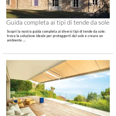
Chiller
Pareti Attrezzate
Pompe di calore
Porta Tv
Guida completa ai tipi di tende da sole
Ecologia
Contatti
Scopri la nostra guida completa ai diversi tipi di tende da sole:
Geotermia
trova la soluzione ideale per proteggerti dal sole e creare un
Divani
ambiente ...
Case in Legno
Divani moderni
Case Prefabbricate
Divani classici
Fotovoltaico
Poltrone
Riciclo
Poltroncine
Energie Rinnovabili
Divanoletto
Bioedilizia
Chaise Longue
Teleriscaldamento
Divani Angolo
Cura della casa
Divani in Pelle
Pulizia
Complementi
Detergenti