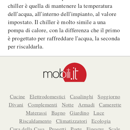
chiller è quella di mantenere la temperatura
A Chiocciola
Materassi
dell'acqua, all'interno dell'impianto, al valore
Scale Interni
Lattice
impostato. Il chiller è molto simile a una
Ringhiere
Memory Foam
pompa di calore, con la differenza che il primo
Rivestimenti
Reti Letto
è progettato per raffreddare l'acqua, la seconda
Cuscini
per riscaldarla.
Ceramica
Consigli materassi
Cotto
Resina
Bagno
Parquet
Arredo Bagno
Gres
Sanitari
Laminato
Cabine Doccia
Cucine
Elettrodomestici
Casalinghi
Soggiorno
Moquette
Idromassaggio
Divani
Complementi
Notte
Armadi
Camerette
Carta da parati
Accessori Bagno
Materassi
Bagno
Giardino
Luce
Pavimenti esterni
Rubinetteria
Riscaldamento
Climatizzatori
Ecologia
Fai da Te
Vasche da Bagno
Cura della Casa
Progetti
Porte
Finestre
Scale