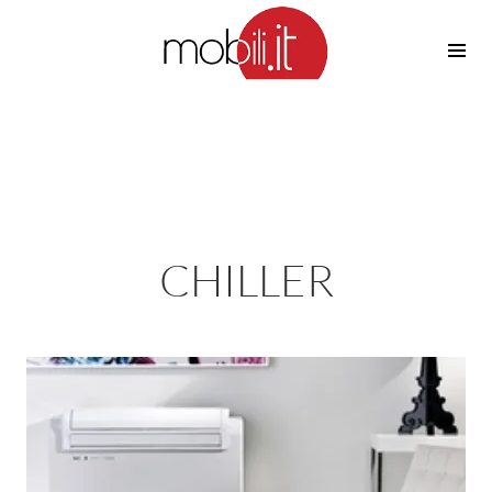
Cucine
Barbecue
Piscine
Cucine Design
Irrigazione
Cucine Moderne
Casette in Legno
Cucine Classiche
Amaca
Cucine Country
CHILLER
Ombrelloni
Cucine Monoblocco
Pergole
Consigli Cucine
Giardinaggio
Attrezzature Interne
Piante
Elettrodomestici
Luce
Frigoriferi
Lampade
Piani cottura
Lampadari