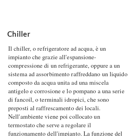
Console
Armadi
Porte
Armadio ante Battenti
Armadi ante
Blindate
Chiller
Scorrevoli
Porte Interne
Cabine Armadio
Il chiller, o refrigeratore ad acqua, è un
Porte Scorrevoli
Armadi su misura
impianto che grazie all'espansione-
Portoni
Armadi Angolo
compressione di un refrigerante, oppure a un
Maniglie
I consigli sugli armadi
sistema ad assorbimento raffreddano un liquido
Finestre
composto da acqua unita ad una miscela
Camerette
antigelo e corrosione e lo pompano a una serie
Finestre Pvc
Camerette Ragazzi
di fancoil, o terminali idropici, che sono
Finestre Alluminio
Camerette Bambini
preposti al raffrescamento dei locali.
Finestre Legno
Letti a Castello
Nell'ambiente viene poi collocato un
Persiane
Per Neonati
termostato che serve a regolare il
Scale
Lettini
funzionamento dell'impianto. La funzione del