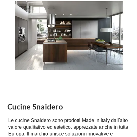
Forni
Faretti
Cappe
Applique
Lavastoviglie
Plafoniere
Lavatrici
Asciugatrici
Riscaldamento
Piccoli
Caminetti
Elettrodomestici
Stufe
Casalinghi
Radiatori
Moka
Caldaie
Bicchieri
Riscaldamento
pavimento
Utensili cucina
Stube
Cucine Snaidero
Soggiorno
Climatizzatori
Mobili Soggiorno
Le cucine Snaidero sono prodotti Made in Italy dall'alto
Climatizzatore
Librerie
valore qualitativo ed estetico, apprezzate anche in tutta
Deumidificatori
Europa. Il marchio unisce soluzioni innovative e
Vetrine