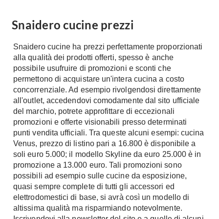
A Chiocciola
Materassi
Snaidero cucine prezzi
Scale Interni
Lattice
Ringhiere
Memory Foam
Snaidero cucine ha prezzi perfettamente proporzionati
alla qualità dei prodotti offerti, spesso è anche
Rivestimenti
Reti Letto
possibile usufruire di promozioni e sconti che
Cuscini
Ceramica
permettono di acquistare un'intera cucina a costo
Consigli materassi
concorrenziale. Ad esempio rivolgendosi direttamente
Cotto
all'outlet, accedendovi comodamente dal sito ufficiale
Resina
Bagno
del marchio, potrete approfittare di eccezionali
Parquet
promozioni e offerte visionabili presso determinati
Arredo Bagno
Gres
punti vendita ufficiali. Tra queste alcuni esempi: cucina
Sanitari
Venus, prezzo di listino pari a 16.800 è disponibile a
Laminato
soli euro 5.000; il modello Skyline da euro 25.000 è in
Cabine Doccia
Moquette
promozione a 13.000 euro. Tali promozioni sono
Idromassaggio
Carta da parati
possibili ad esempio sulle cucine da esposizione,
Accessori Bagno
quasi sempre complete di tutti gli accessori ed
Pavimenti esterni
elettrodomestici di base, si avrà così un modello di
Rubinetteria
altissima qualità ma risparmiando notevolmente.
Fai da Te
Vasche da Bagno
Iscrivendovi alla newsletter del sito e a quelle di alcuni