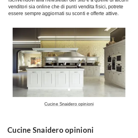
Fai da te in giardino
venditori sia online che di punti vendita fisici, potrete
Giardino
essere sempre aggiornati su sconti e offerte attive.
Il fai da te in bagno
Arredo giardino
Casa fai da te
Tende da sole
Bricolage
Gazebo
Cucine Snaidero opinioni
Cucine Snaidero opinioni