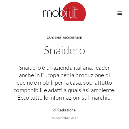
Cucine
Barbecue
Piscine
CUCINE MODERNE
Cucine Design
Snaidero
Irrigazione
Cucine Moderne
Casette in Legno
Cucine Classiche
Amaca
Cucine Country
Snaidero è un'azienda italiana, leader
Ombrelloni
Cucine Monoblocco
anche in Europa per la produzione di
Pergole
Consigli Cucine
cucine e mobili per la casa, soprattutto
Giardinaggio
componibili e adatti a qualsiasi ambiente.
Attrezzature Interne
Piante
Ecco tutte le informazioni sul marchio.
Elettrodomestici
Luce
di Redazione
Frigoriferi
15 novembre 2017
Lampade
Piani cottura
Lampadari