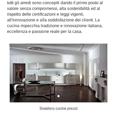
tutti gli arredi sono concepiti dando il primo posto al
Console
valore senza compromessi, alla sostenibilità ed al
Armadi
rispetto delle certificazioni e leggi vigenti,
Porte
Armadio ante Battenti
all'innovazione e alla soddisfazione dei clienti. La
Armadi ante
cucina rispecchia tradizione e innovazione italiana,
Blindate
Scorrevoli
eccellenza e passione reale per la casa.
Porte Interne
Cabine Armadio
Porte Scorrevoli
Armadi su misura
Portoni
Armadi Angolo
Maniglie
I consigli sugli armadi
Finestre
Camerette
Finestre Pvc
Camerette Ragazzi
Finestre Alluminio
Camerette Bambini
Finestre Legno
Letti a Castello
Persiane
Per Neonati
Snaidero cucine prezzi
Scale
Lettini