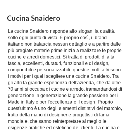
Tavoli
Stiro
Sedie
Aspirapolvere
Cucina Snaidero
Tavolini
Lavapavimenti
Tappeti
La cucina Snaidero risponde allo slogan: la qualità,
Progetti
Oggettistica
sotto ogni punto di vista. È proprio così, il brand
italiano non tralascia nessun dettaglio e a partire dalle
Complementi arredo
Ristrutturazione
più pregiate materie prime inizia a realizzare le proprie
Progetto
cucine e arredi domestici. Si tratta di prodotti di alta
Notte
Norme
fascia, eccellenti, duraturi, funzionali e di design,
Camere Matrimoniali
componibili e personalizzabili, questi e molti altri sono
Il Verde
i motivi per i quali scegliere una cucina Snaidero. Tra
Letti
Restauri
gli altri la grande esperienza dell'azienda, che da oltre
Comodino
Impianti
70 anni si occupa di cucine e arredo, tramandandosi di
Camere Classiche
generazione in generazione la grande passione per il
Hi-Fi
Made in Italy e per l'eccellenza e il design. Proprio
Lenzuola
quest'ultimo è uno degli elementi distintivi del marchio,
Piumini
Televisori
frutto della mano di designer e progettisti di fama
Letti Contenitore
Hi-Fi
mondiale, che sanno reinterpretare al meglio le
esigenze pratiche ed estetiche dei clienti. La cucina e
Letti a Scomparsa
Home-Theatre