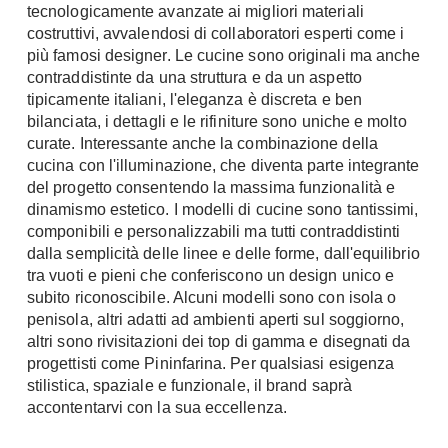
tecnologicamente avanzate ai migliori materiali
Chiller
Pareti Attrezzate
costruttivi, avvalendosi di collaboratori esperti come i
Pompe di calore
Porta Tv
più famosi designer. Le cucine sono originali ma anche
contraddistinte da una struttura e da un aspetto
Ecologia
Contatti
tipicamente italiani, l'eleganza è discreta e ben
bilanciata, i dettagli e le rifiniture sono uniche e molto
Geotermia
Divani
curate. Interessante anche la combinazione della
Case in Legno
cucina con l'illuminazione, che diventa parte integrante
Divani moderni
Case Prefabbricate
del progetto consentendo la massima funzionalità e
Divani classici
dinamismo estetico. I modelli di cucine sono tantissimi,
Fotovoltaico
componibili e personalizzabili ma tutti contraddistinti
Poltrone
Riciclo
dalla semplicità delle linee e delle forme, dall'equilibrio
Poltroncine
Energie Rinnovabili
tra vuoti e pieni che conferiscono un design unico e
Divanoletto
subito riconoscibile. Alcuni modelli sono con isola o
Bioedilizia
Chaise Longue
penisola, altri adatti ad ambienti aperti sul soggiorno,
Teleriscaldamento
altri sono rivisitazioni dei top di gamma e disegnati da
Divani Angolo
progettisti come Pininfarina. Per qualsiasi esigenza
Cura della casa
Divani in Pelle
stilistica, spaziale e funzionale, il brand saprà
accontentarvi con la sua eccellenza.
Pulizia
Complementi
Detergenti