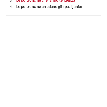
Le poltroncine che fanno tendenza
Le poltroncine arredano gli spazi junior