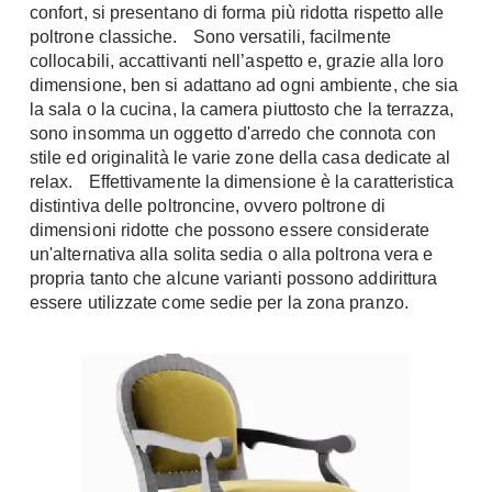
Tavoli
confort, si presentano di forma più ridotta rispetto alle
Stiro
poltrone classiche. Sono versatili, facilmente
Sedie
Aspirapolvere
collocabili, accattivanti nell’aspetto e, grazie alla loro
Tavolini
dimensione, ben si adattano ad ogni ambiente, che sia
Lavapavimenti
Tappeti
la sala o la cucina, la camera piuttosto che la terrazza,
sono insomma un oggetto d'arredo che connota con
Progetti
Oggettistica
stile ed originalità le varie zone della casa dedicate al
Complementi arredo
Ristrutturazione
relax. Effettivamente la dimensione è la caratteristica
Progetto
distintiva delle poltroncine, ovvero poltrone di
Notte
dimensioni ridotte che possono essere considerate
Norme
un'alternativa alla solita sedia o alla poltrona vera e
Camere Matrimoniali
Il Verde
propria tanto che alcune varianti possono addirittura
Letti
Restauri
essere utilizzate come sedie per la zona pranzo.
Comodino
Impianti
Camere Classiche
Hi-Fi
Lenzuola
Piumini
Televisori
Letti Contenitore
Hi-Fi
Letti a Scomparsa
Home-Theatre