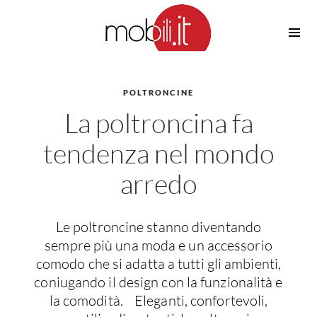
Cucine
Barbecue
Piscine
POLTRONCINE
Cucine Design
La poltroncina fa
Irrigazione
Cucine Moderne
Casette in Legno
Cucine Classiche
tendenza nel mondo
Amaca
Cucine Country
arredo
Ombrelloni
Cucine Monoblocco
Pergole
Consigli Cucine
Giardinaggio
Attrezzature Interne
Le poltroncine stanno diventando
Piante
sempre più una moda e un accessorio
Elettrodomestici
comodo che si adatta a tutti gli ambienti,
Luce
Frigoriferi
coniugando il design con la funzionalità e
Lampade
Piani cottura
la comodità. Eleganti, confortevoli,
Lampadari