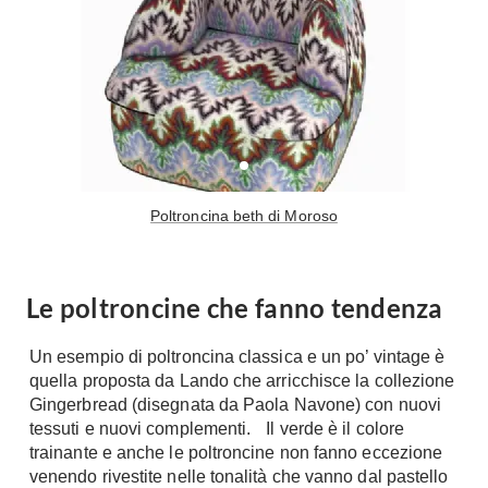
Fai da te in giardino
Giardino
Il fai da te in bagno
Arredo giardino
Casa fai da te
Tende da sole
Bricolage
Gazebo
Poltroncina beth di Moroso
Le poltroncine che fanno tendenza
Un esempio di poltroncina classica e un po’ vintage è
quella proposta da Lando che arricchisce la collezione
Gingerbread (disegnata da Paola Navone) con nuovi
tessuti e nuovi complementi. Il verde è il colore
trainante e anche le poltroncine non fanno eccezione
venendo rivestite nelle tonalità che vanno dal pastello