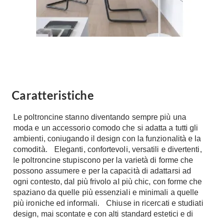
Chiller
Pareti Attrezzate
Pompe di calore
Porta Tv
Ecologia
Contatti
Geotermia
Divani
Case in Legno
Divani moderni
Case Prefabbricate
Caratteristiche
Divani classici
Fotovoltaico
Poltrone
Le poltroncine stanno diventando sempre più una
Riciclo
Poltroncine
moda e un accessorio comodo che si adatta a tutti gli
Energie Rinnovabili
ambienti, coniugando il design con la funzionalità e la
Divanoletto
Bioedilizia
comodità. Eleganti, confortevoli, versatili e divertenti,
Chaise Longue
le poltroncine stupiscono per la varietà di forme che
Teleriscaldamento
Divani Angolo
possono assumere e per la capacità di adattarsi ad
ogni contesto, dal più frivolo al più chic, con forme che
Cura della casa
Divani in Pelle
spaziano da quelle più essenziali e minimali a quelle
Pulizia
più ironiche ed informali. Chiuse in ricercati e studiati
Complementi
design, mai scontate e con alti standard estetici e di
Detergenti