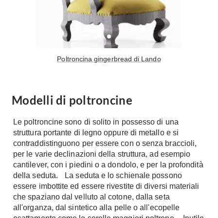
Console
Armadi
Porte
Armadio ante Battenti
Armadi ante
Blindate
Scorrevoli
Poltroncina gingerbread di Lando
Porte Interne
Cabine Armadio
Porte Scorrevoli
Armadi su misura
Portoni
Modelli di poltroncine
Armadi Angolo
Maniglie
I consigli sugli armadi
Le poltroncine sono di solito in possesso di una
Finestre
struttura portante di legno oppure di metallo e si
Camerette
contraddistinguono per essere con o senza braccioli,
Finestre Pvc
Camerette Ragazzi
per le varie declinazioni della struttura, ad esempio
Finestre Alluminio
cantilever, con i piedini o a dondolo, e per la profondità
Camerette Bambini
Finestre Legno
della seduta. La seduta e lo schienale possono
Letti a Castello
essere imbottite ed essere rivestite di diversi materiali
Persiane
Per Neonati
che spaziano dal velluto al cotone, dalla seta
all'organza, dal sintetico alla pelle o all'ecopelle
Scale
Lettini