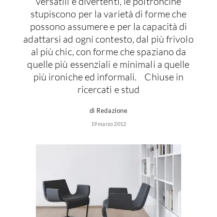
versatili e divertenti, le poltroncine
Forni
Faretti
stupiscono per la varietà di forme che
Cappe
possono assumere e per la capacità di
Applique
Lavastoviglie
adattarsi ad ogni contesto, dal più frivolo
Plafoniere
Lavatrici
al più chic, con forme che spaziano da
Asciugatrici
Riscaldamento
quelle più essenziali e minimali a quelle
Piccoli
più ironiche ed informali. Chiuse in
Caminetti
Elettrodomestici
ricercati e stud
Stufe
Casalinghi
Radiatori
di Redazione
Moka
Caldaie
19 marzo 2012
Bicchieri
Riscaldamento
pavimento
Utensili cucina
Stube
Soggiorno
Climatizzatori
Mobili Soggiorno
Climatizzatore
Librerie
Deumidificatori
Vetrine