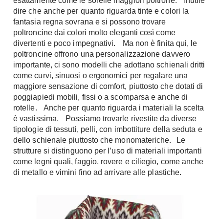
esattamente come le sorelle maggiori poltrone. Inutile
A Chiocciola
dire che anche per quanto riguarda tinte e colori la
Materassi
fantasia regna sovrana e si possono trovare
Scale Interni
Lattice
poltroncine dai colori molto eleganti così come
Ringhiere
divertenti e poco impegnativi. Ma non è finita qui, le
Memory Foam
poltroncine offrono una personalizzazione davvero
Rivestimenti
Reti Letto
importante, ci sono modelli che adottano schienali dritti
Cuscini
come curvi, sinuosi o ergonomici per regalare una
Ceramica
maggiore sensazione di comfort, piuttosto che dotati di
Consigli materassi
Cotto
poggiapiedi mobili, fissi o a scomparsa e anche di
Resina
rotelle. Anche per quanto riguarda i materiali la scelta
Bagno
Parquet
è vastissima. Possiamo trovarle rivestite da diverse
Arredo Bagno
tipologie di tessuti, pelli, con imbottiture della seduta e
Gres
dello schienale piuttosto che monomateriche. Le
Sanitari
Laminato
strutture si distinguono per l’uso di materiali importanti
Cabine Doccia
Moquette
come legni quali, faggio, rovere e ciliegio, come anche
Idromassaggio
di metallo e vimini fino ad arrivare alle plastiche.
Carta da parati
Accessori Bagno
Pavimenti esterni
Rubinetteria
Fai da Te
Vasche da Bagno