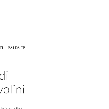
TI
FAI DA TE
di
olini