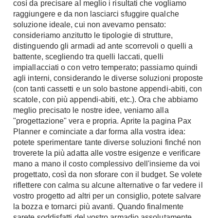
così da precisare al meglio i risultati che vogliamo
A Chiocciola
Materassi
raggiungere e da non lasciarci sfuggire qualche
Scale Interni
soluzione ideale, cui non avevamo pensato:
Lattice
consideriamo anzitutto le tipologie di strutture,
Ringhiere
Memory Foam
distinguendo gli armadi ad ante scorrevoli o quelli a
battente, scegliendo tra quelli laccati, quelli
Rivestimenti
Reti Letto
impiallacciati o con vetro temperato; passiamo quindi
Cuscini
Ceramica
agli interni, considerando le diverse soluzioni proposte
Consigli materassi
(con tanti cassetti e un solo bastone appendi-abiti, con
Cotto
scatole, con più appendi-abiti, etc.). Ora che abbiamo
Resina
Bagno
meglio precisato le nostre idee, veniamo alla
Parquet
"progettazione" vera e propria. Aprite la pagina Pax
Arredo Bagno
Planner e cominciate a dar forma alla vostra idea:
Gres
Sanitari
potete sperimentare tante diverse soluzioni finché non
Laminato
troverete la più adatta alle vostre esigenze e verificare
Cabine Doccia
Moquette
mano a mano il costo complessivo dell'insieme da voi
Idromassaggio
Carta da parati
progettato, così da non sforare con il budget. Se volete
Accessori Bagno
riflettere con calma su alcune alternative o far vedere il
Pavimenti esterni
vostro progetto ad altri per un consiglio, potete salvare
Rubinetteria
la bozza e tornarci più avanti. Quando finalmente
Fai da Te
Vasche da Bagno
sarete soddisfatti del vostro armadio assolutamente