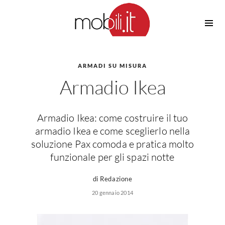
Cucine
Barbecue
Piscine
ARMADI SU MISURA
Cucine Design
Armadio Ikea
Irrigazione
Cucine Moderne
Casette in Legno
Cucine Classiche
Amaca
Cucine Country
Armadio Ikea: come costruire il tuo
Ombrelloni
Cucine Monoblocco
armadio Ikea e come sceglierlo nella
Pergole
Consigli Cucine
soluzione Pax comoda e pratica molto
Giardinaggio
funzionale per gli spazi notte
Attrezzature Interne
Piante
Elettrodomestici
di Redazione
Luce
20 gennaio 2014
Frigoriferi
Lampade
Piani cottura
Lampadari