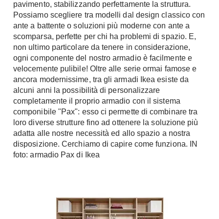
pavimento, stabilizzando perfettamente la struttura.
Tavoli
Stiro
Possiamo scegliere tra modelli dal design classico con
Sedie
Aspirapolvere
ante a battente o soluzioni più moderne con ante a
Tavolini
scomparsa, perfette per chi ha problemi di spazio. E,
Lavapavimenti
Tappeti
non ultimo particolare da tenere in considerazione,
ogni componente del nostro armadio è facilmente e
Progetti
Oggettistica
velocemente pulibile! Oltre alle serie ormai famose e
Complementi arredo
Ristrutturazione
ancora modernissime, tra gli armadi Ikea esiste da
alcuni anni la possibilità di personalizzare
Progetto
Notte
completamente il proprio armadio con il sistema
Norme
componibile "Pax": esso ci permette di combinare tra
Camere Matrimoniali
Il Verde
loro diverse strutture fino ad ottenere la soluzione più
Letti
adatta alle nostre necessità ed allo spazio a nostra
Restauri
Comodino
disposizione. Cerchiamo di capire come funziona. IN
Impianti
foto: armadio Pax di Ikea
Camere Classiche
Hi-Fi
Lenzuola
Piumini
Televisori
Letti Contenitore
Hi-Fi
Letti a Scomparsa
Home-Theatre