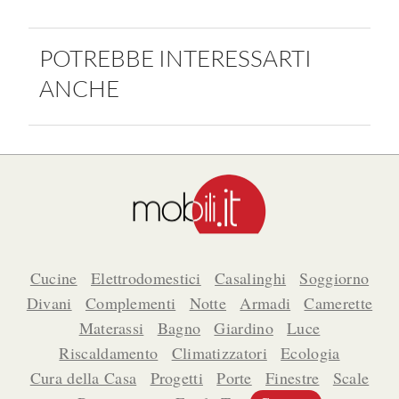
POTREBBE INTERESSARTI
ANCHE
Cucine
Elettrodomestici
Casalinghi
Soggiorno
Divani
Complementi
Notte
Armadi
Camerette
Materassi
Bagno
Giardino
Luce
Riscaldamento
Climatizzatori
Ecologia
Cura della Casa
Progetti
Porte
Finestre
Scale