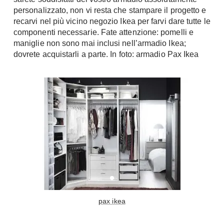
Fai da te in giardino
personalizzato, non vi resta che stampare il progetto e
Giardino
recarvi nel più vicino negozio Ikea per farvi dare tutte le
Il fai da te in bagno
componenti necessarie. Fate attenzione: pomelli e
Arredo giardino
Casa fai da te
maniglie non sono mai inclusi nell’armadio Ikea;
Tende da sole
Bricolage
dovrete acquistarli a parte. In foto: armadio Pax Ikea
Gazebo
pax ikea