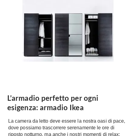
Forni
Faretti
Cappe
Applique
Lavastoviglie
Plafoniere
Lavatrici
Asciugatrici
Riscaldamento
Piccoli
Caminetti
Elettrodomestici
Stufe
Casalinghi
Radiatori
Moka
Caldaie
Bicchieri
Riscaldamento
pavimento
Utensili cucina
L’armadio perfetto per ogni
Stube
esigenza: armadio Ikea
Soggiorno
Climatizzatori
Mobili Soggiorno
La camera da letto deve essere la nostra oasi di pace,
Climatizzatore
Librerie
dove possiamo trascorrere serenamente le ore di
Deumidificatori
riposto notturno, ma anche i nostri momenti di relax:
Vetrine