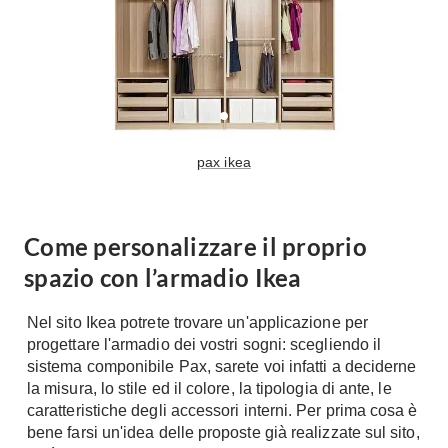
Console
Armadi
Porte
Armadio ante Battenti
Armadi ante
Blindate
Scorrevoli
Porte Interne
Cabine Armadio
Porte Scorrevoli
pax ikea
Armadi su misura
Portoni
Armadi Angolo
Maniglie
I consigli sugli armadi
Come personalizzare il proprio
Finestre
spazio con l’armadio Ikea
Camerette
Finestre Pvc
Camerette Ragazzi
Nel sito Ikea potrete trovare un'applicazione per
Finestre Alluminio
Camerette Bambini
progettare l'armadio dei vostri sogni: scegliendo il
Finestre Legno
sistema componibile Pax, sarete voi infatti a deciderne
Letti a Castello
Persiane
la misura, lo stile ed il colore, la tipologia di ante, le
Per Neonati
caratteristiche degli accessori interni. Per prima cosa è
Scale
Lettini
bene farsi un'idea delle proposte già realizzate sul sito,