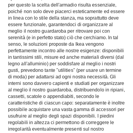
per questo la scelta dell'armadio risulta essenziale,
Chiller
Pareti Attrezzate
poiché non solo deve piacerci esteticamente ed essere
Pompe di calore
Porta Tv
in linea con lo stile della stanza, ma soprattutto deve
essere funzionale, garantendoci di organizzare al
Ecologia
Contatti
meglio il nostro guardaroba per ritrovare poi con
serenità (e in perfetto stato) ciò che cerchiamo. In tal
Geotermia
Divani
senso, le soluzioni proposte da Ikea vengono
Case in Legno
perfettamente incontro alle nostre esigenze: disponibili
Divani moderni
Case Prefabbricate
in tantissimi stili, misure ed anche materiali diversi (dal
Divani classici
Fotovoltaico
legno all'alluminio) per soddisfare al meglio i nostri
Poltrone
gusti, prevedono tante "utilities" (per usare un termine
Riciclo
di moda) per adattarsi ad ogni nostra necessità. Gli
Poltroncine
Energie Rinnovabili
interni sono davvero capienti e studiati per organizzare
Divanoletto
Bioedilizia
al meglio il nostro guardaroba, distribuendolo in ripiani,
Chaise Longue
cassetti, scatole o appendiabiti, secondo le
Teleriscaldamento
caratteristiche di ciascun capo: separatamente è inoltre
Divani Angolo
possibile acquistare una vasta gamma di accessori per
Cura della casa
Divani in Pelle
usufruire al meglio degli spazi disponibili. I piedini
Pulizia
regolabili in altezza ci permettono di correggere le
Complementi
irregolarità eventualmente presenti sul nostro
Detergenti