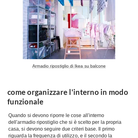
Tavoli
Stiro
Sedie
Aspirapolvere
Tavolini
Lavapavimenti
Tappeti
Progetti
Oggettistica
Complementi arredo
Ristrutturazione
Progetto
Notte
Armadio ripostiglio di Ikea su balcone
Norme
Camere Matrimoniali
Il Verde
Letti
Restauri
Comodino
come organizzare l'interno in modo
Impianti
Camere Classiche
funzionale
Hi-Fi
Lenzuola
Quando si devono riporre le cose all'interno
Piumini
Televisori
dell'armadio ripostiglio che si è scelto per la propria
Letti Contenitore
Hi-Fi
casa, si devono seguire due criteri base. Il primo
Letti a Scomparsa
riguarda la frequenza di utilizzo, e il secondo la
Home-Theatre