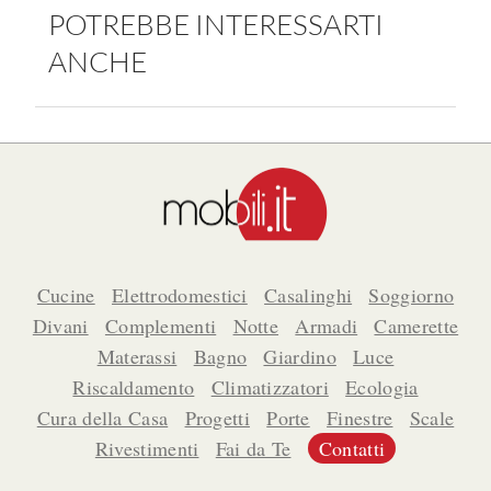
POTREBBE INTERESSARTI
ANCHE
Cucine
Elettrodomestici
Casalinghi
Soggiorno
Divani
Complementi
Notte
Armadi
Camerette
Materassi
Bagno
Giardino
Luce
Riscaldamento
Climatizzatori
Ecologia
Cura della Casa
Progetti
Porte
Finestre
Scale
Rivestimenti
Fai da Te
Contatti