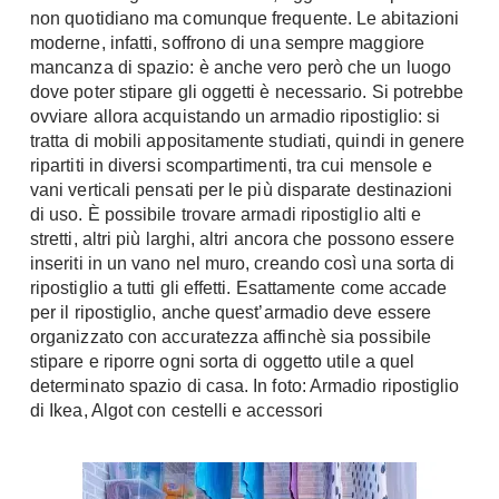
non quotidiano ma comunque frequente. Le abitazioni
Chiller
Pareti Attrezzate
moderne, infatti, soffrono di una sempre maggiore
Pompe di calore
Porta Tv
mancanza di spazio: è anche vero però che un luogo
dove poter stipare gli oggetti è necessario. Si potrebbe
Ecologia
Contatti
ovviare allora acquistando un armadio ripostiglio: si
tratta di mobili appositamente studiati, quindi in genere
Geotermia
Divani
ripartiti in diversi scompartimenti, tra cui mensole e
Case in Legno
vani verticali pensati per le più disparate destinazioni
Divani moderni
Case Prefabbricate
di uso. È possibile trovare armadi ripostiglio alti e
Divani classici
Fotovoltaico
stretti, altri più larghi, altri ancora che possono essere
Poltrone
inseriti in un vano nel muro, creando così una sorta di
Riciclo
ripostiglio a tutti gli effetti. Esattamente come accade
Poltroncine
Energie Rinnovabili
per il ripostiglio, anche quest’armadio deve essere
Divanoletto
Bioedilizia
organizzato con accuratezza affinchè sia possibile
Chaise Longue
stipare e riporre ogni sorta di oggetto utile a quel
Teleriscaldamento
determinato spazio di casa. In foto: Armadio ripostiglio
Divani Angolo
di Ikea, Algot con cestelli e accessori
Cura della casa
Divani in Pelle
Pulizia
Complementi
Detergenti