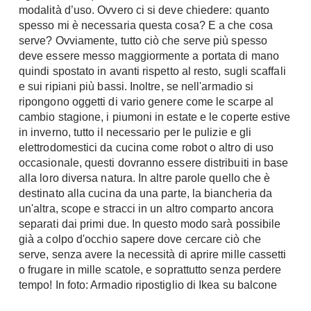
modalità d’uso. Ovvero ci si deve chiedere: quanto
Console
Armadi
spesso mi è necessaria questa cosa? E a che cosa
serve? Ovviamente, tutto ciò che serve più spesso
Porte
Armadio ante Battenti
deve essere messo maggiormente a portata di mano
Armadi ante
Blindate
quindi spostato in avanti rispetto al resto, sugli scaffali
Scorrevoli
e sui ripiani più bassi. Inoltre, se nell'armadio si
Porte Interne
ripongono oggetti di vario genere come le scarpe al
Cabine Armadio
Porte Scorrevoli
cambio stagione, i piumoni in estate e le coperte estive
Armadi su misura
Portoni
in inverno, tutto il necessario per le pulizie e gli
Armadi Angolo
elettrodomestici da cucina come robot o altro di uso
Maniglie
occasionale, questi dovranno essere distribuiti in base
I consigli sugli armadi
alla loro diversa natura. In altre parole quello che è
Finestre
destinato alla cucina da una parte, la biancheria da
Camerette
Finestre Pvc
un'altra, scope e stracci in un altro comparto ancora
Camerette Ragazzi
separati dai primi due. In questo modo sarà possibile
Finestre Alluminio
Camerette Bambini
già a colpo d'occhio sapere dove cercare ciò che
Finestre Legno
serve, senza avere la necessità di aprire mille cassetti
Letti a Castello
Persiane
o frugare in mille scatole, e soprattutto senza perdere
Per Neonati
tempo! In foto: Armadio ripostiglio di Ikea su balcone
Scale
Lettini