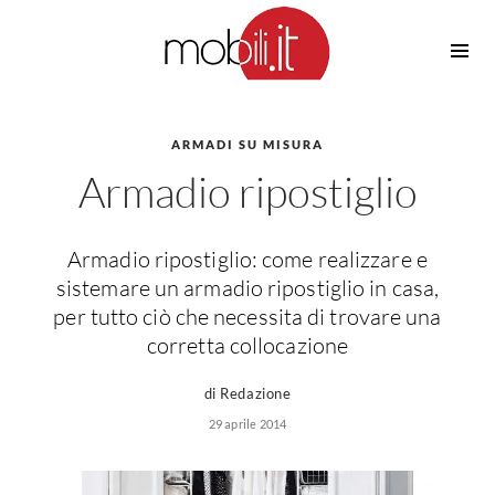
Cucine
Barbecue
Piscine
ARMADI SU MISURA
Cucine Design
Armadio ripostiglio
Irrigazione
Cucine Moderne
Casette in Legno
Cucine Classiche
Amaca
Cucine Country
Armadio ripostiglio: come realizzare e
Ombrelloni
Cucine Monoblocco
sistemare un armadio ripostiglio in casa,
Pergole
Consigli Cucine
per tutto ciò che necessita di trovare una
Giardinaggio
corretta collocazione
Attrezzature Interne
Piante
Elettrodomestici
di Redazione
Luce
29 aprile 2014
Frigoriferi
Lampade
Piani cottura
Lampadari