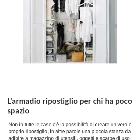
Forni
Faretti
Cappe
Applique
Lavastoviglie
Plafoniere
Lavatrici
Asciugatrici
Riscaldamento
Piccoli
Caminetti
Elettrodomestici
Stufe
Casalinghi
Radiatori
Moka
Caldaie
Bicchieri
Riscaldamento
pavimento
Utensili cucina
L’armadio ripostiglio per chi ha poco
Stube
spazio
Soggiorno
Climatizzatori
Mobili Soggiorno
Non in tutte le case c'è la possibilità di creare un vero e
Climatizzatore
Librerie
proprio ripostiglio, in altre parole una piccola stanza da
Deumidificatori
adibire a magazzino di utensili, oggetti e scarpe di uso
Vetrine