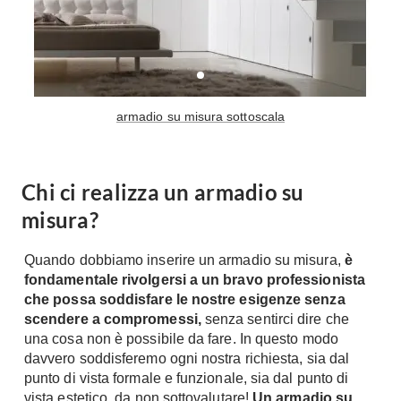
Tavoli
Stiro
Sedie
Aspirapolvere
Tavolini
Lavapavimenti
Tappeti
Progetti
Oggettistica
armadio su misura sottoscala
Complementi arredo
Ristrutturazione
Progetto
Notte
Chi ci realizza un armadio su
Norme
Camere Matrimoniali
misura?
Il Verde
Letti
Restauri
Quando dobbiamo inserire un armadio su misura,
è
Comodino
Impianti
fondamentale rivolgersi a un bravo professionista
Camere Classiche
che possa soddisfare le nostre esigenze senza
Hi-Fi
Lenzuola
scendere a compromessi,
senza sentirci dire che
una cosa non è possibile da fare. In questo modo
Piumini
Televisori
davvero soddisferemo ogni nostra richiesta, sia dal
Letti Contenitore
Hi-Fi
punto di vista formale e funzionale, sia dal punto di
Letti a Scomparsa
Home-Theatre
vista estetico, da non sottovalutare!
Un armadio su