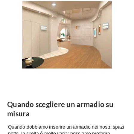
Forni
Faretti
Cappe
Applique
Lavastoviglie
Plafoniere
Lavatrici
Asciugatrici
Riscaldamento
Piccoli
Caminetti
Elettrodomestici
Stufe
Casalinghi
Radiatori
Moka
Caldaie
Bicchieri
Riscaldamento
pavimento
Utensili cucina
Stube
Quando scegliere un armadio su
Soggiorno
Climatizzatori
misura
Mobili Soggiorno
Climatizzatore
Librerie
Quando dobbiamo inserire un armadio nei nostri spazi
Deumidificatori
Vetrine
notte, la scelta è molto varia: possiamo preferire