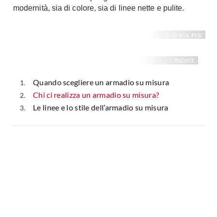
modernità, sia di colore, sia di linee nette e pulite.
Fai da te in giardino
Giardino
Il fai da te in bagno
Arredo giardino
NAVIGA PER:
Casa fai da te
Tende da sole
Bricolage
Gazebo
INDICE:
Quando scegliere un armadio su misura
Chi ci realizza un armadio su misura?
Le linee e lo stile dell’armadio su misura