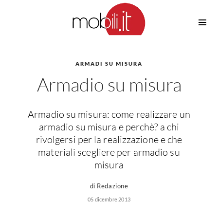
Cucine
Barbecue
Piscine
ARMADI SU MISURA
Cucine Design
Armadio su misura
Irrigazione
Cucine Moderne
Casette in Legno
Cucine Classiche
Amaca
Cucine Country
Armadio su misura: come realizzare un
Ombrelloni
Cucine Monoblocco
armadio su misura e perchè? a chi
Pergole
Consigli Cucine
rivolgersi per la realizzazione e che
Giardinaggio
materiali scegliere per armadio su
Attrezzature Interne
Piante
misura
Elettrodomestici
Luce
di Redazione
Frigoriferi
05 dicembre 2013
Lampade
Piani cottura
Lampadari