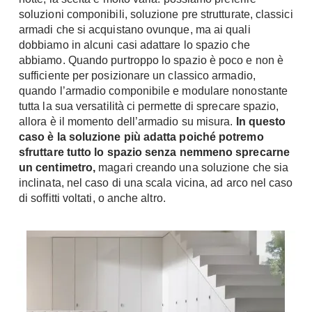
Chiller
soluzioni componibili, soluzione pre strutturate, classici
Pareti Attrezzate
armadi che si acquistano ovunque, ma ai quali
Pompe di calore
Porta Tv
dobbiamo in alcuni casi adattare lo spazio che
abbiamo. Quando purtroppo lo spazio è poco e non è
Ecologia
Contatti
sufficiente per posizionare un classico armadio,
Geotermia
quando l’armadio componibile e modulare nonostante
Divani
tutta la sua versatilità ci permette di sprecare spazio,
Case in Legno
Divani moderni
allora è il momento dell’armadio su misura.
In questo
Case Prefabbricate
caso è la soluzione più adatta poiché potremo
Divani classici
Fotovoltaico
sfruttare tutto lo spazio senza nemmeno sprecarne
Poltrone
un centimetro,
magari creando una soluzione che sia
Riciclo
Poltroncine
inclinata, nel caso di una scala vicina, ad arco nel caso
Energie Rinnovabili
di soffitti voltati, o anche altro.
Divanoletto
Bioedilizia
Chaise Longue
Teleriscaldamento
Divani Angolo
Cura della casa
Divani in Pelle
Pulizia
Complementi
Detergenti