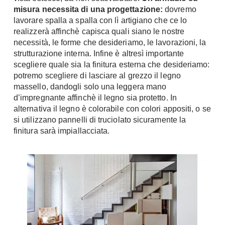
misura necessita di una progettazione:
dovremo
Console
Armadi
lavorare spalla a spalla con lì artigiano che ce lo
realizzerà affinchè capisca quali siano le nostre
Porte
Armadio ante Battenti
necessità, le forme che desideriamo, le lavorazioni, la
Armadi ante
Blindate
strutturazione interna. Infine è altresì importante
Scorrevoli
scegliere quale sia la finitura esterna che desideriamo:
Porte Interne
Cabine Armadio
potremo scegliere di lasciare al grezzo il legno
Porte Scorrevoli
massello, dandogli solo una leggera mano
Armadi su misura
Portoni
d’impregnante affinchè il legno sia protetto. In
Armadi Angolo
alternativa il legno è colorabile con colori appositi, o se
Maniglie
I consigli sugli armadi
si utilizzano pannelli di truciolato sicuramente la
finitura sarà impiallacciata.
Finestre
Camerette
Finestre Pvc
Camerette Ragazzi
Finestre Alluminio
Camerette Bambini
Finestre Legno
Letti a Castello
Persiane
Per Neonati
Scale
Lettini