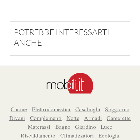
POTREBBE INTERESSARTI
ANCHE
Cucine
Elettrodomestici
Casalinghi
Soggiorno
Divani
Complementi
Notte
Armadi
Camerette
Materassi
Bagno
Giardino
Luce
Riscaldamento
Climatizzatori
Ecologia