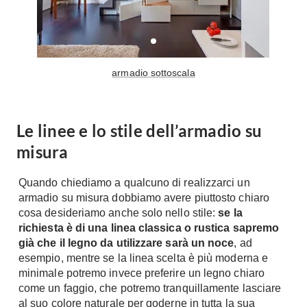
A Chiocciola
Materassi
Scale Interni
Lattice
Ringhiere
Memory Foam
armadio sottoscala
Rivestimenti
Reti Letto
Cuscini
Ceramica
Consigli materassi
Cotto
Le linee e lo stile dell’armadio su
Resina
misura
Bagno
Parquet
Arredo Bagno
Quando chiediamo a qualcuno di realizzarci un
Gres
Sanitari
armadio su misura dobbiamo avere piuttosto chiaro
Laminato
cosa desideriamo anche solo nello stile:
se la
Cabine Doccia
Moquette
richiesta è di una linea classica o rustica sapremo
Idromassaggio
già che il legno da utilizzare sarà un noce
, ad
Carta da parati
Accessori Bagno
esempio, mentre se la linea scelta è più moderna e
Pavimenti esterni
minimale potremo invece preferire un legno chiaro
Rubinetteria
come un faggio, che potremo tranquillamente lasciare
Fai da Te
Vasche da Bagno
al suo colore naturale per goderne in tutta la sua