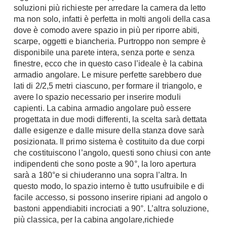
soluzioni più richieste per arredare la camera da letto
Chiller
Pareti Attrezzate
ma non solo, infatti è perfetta in molti angoli della casa
Pompe di calore
Porta Tv
dove è comodo avere spazio in più per riporre abiti,
scarpe, oggetti e biancheria. Purtroppo non sempre è
Ecologia
Contatti
disponibile una parete intera, senza porte e senza
finestre, ecco che in questo caso l’ideale è la cabina
Geotermia
Divani
armadio angolare. Le misure perfette sarebbero due
Case in Legno
lati di 2/2,5 metri ciascuno, per formare il triangolo, e
Divani moderni
Case Prefabbricate
avere lo spazio necessario per inserire moduli
Divani classici
capienti. La cabina armadio angolare può essere
Fotovoltaico
Poltrone
progettata in due modi differenti, la scelta sarà dettata
Riciclo
dalle esigenze e dalle misure della stanza dove sarà
Poltroncine
Energie Rinnovabili
posizionata. Il primo sistema è costituito da due corpi
Divanoletto
Bioedilizia
che costituiscono l’angolo, questi sono chiusi con ante
Chaise Longue
indipendenti che sono poste a 90°, la loro apertura
Teleriscaldamento
sarà a 180°e si chiuderanno una sopra l’altra. In
Divani Angolo
questo modo, lo spazio interno è tutto usufruibile e di
Cura della casa
Divani in Pelle
facile accesso, si possono inserire ripiani ad angolo o
Pulizia
bastoni appendiabiti incrociati a 90°. L’altra soluzione,
Complementi
più classica, per la cabina angolare,richiede
Detergenti