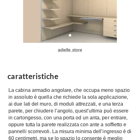
Fai da te in giardino
Giardino
Il fai da te in bagno
Arredo giardino
Casa fai da te
Tende da sole
Bricolage
Gazebo
adielle store
caratteristiche
La cabina armadio angolare, che occupa meno spazio
in assoluto è quella che richiede la sola applicazione,
ai due lati del muro, di moduli attrezzati, e una terza
parete, per chiudere l’angolo, quest’ultima può essere
in cartongesso, con una porta od un anta, per entrare,
oppure tutta la parete realizzata con ante a soffietto e
pannelli scorrevoli. La misura minima dell’ingresso è di
60 centimetri, ma se lo spazio lo consente è meglio