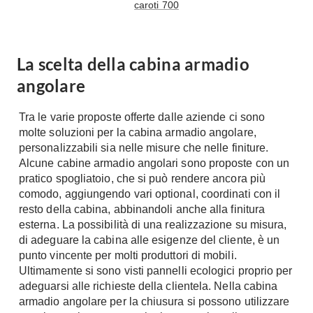
caroti 700
Console
Armadi
Porte
Armadio ante Battenti
La scelta della cabina armadio
Armadi ante
Blindate
angolare
Scorrevoli
Porte Interne
Cabine Armadio
Porte Scorrevoli
Tra le varie proposte offerte dalle aziende ci sono
Armadi su misura
Portoni
molte soluzioni per la cabina armadio angolare,
Armadi Angolo
personalizzabili sia nelle misure che nelle finiture.
Maniglie
Alcune cabine armadio angolari sono proposte con un
I consigli sugli armadi
pratico spogliatoio, che si può rendere ancora più
Finestre
comodo, aggiungendo vari optional, coordinati con il
Camerette
Finestre Pvc
resto della cabina, abbinandoli anche alla finitura
Camerette Ragazzi
esterna. La possibilità di una realizzazione su misura,
Finestre Alluminio
di adeguare la cabina alle esigenze del cliente, è un
Camerette Bambini
Finestre Legno
punto vincente per molti produttori di mobili.
Letti a Castello
Persiane
Ultimamente si sono visti pannelli ecologici proprio per
Per Neonati
adeguarsi alle richieste della clientela. Nella cabina
Scale
Lettini
armadio angolare per la chiusura si possono utilizzare