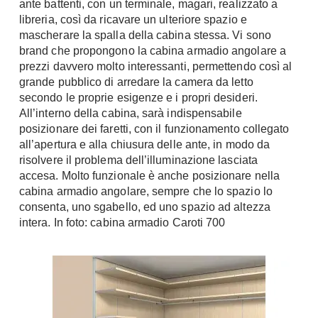
ante battenti, con un terminale, magari, realizzato a
A Chiocciola
libreria, così da ricavare un ulteriore spazio e
Materassi
Scale Interni
mascherare la spalla della cabina stessa. Vi sono
Lattice
brand che propongono la cabina armadio angolare a
Ringhiere
Memory Foam
prezzi davvero molto interessanti, permettendo così al
grande pubblico di arredare la camera da letto
Rivestimenti
Reti Letto
secondo le proprie esigenze e i propri desideri.
Cuscini
Ceramica
All’interno della cabina, sarà indispensabile
Consigli materassi
posizionare dei faretti, con il funzionamento collegato
Cotto
all’apertura e alla chiusura delle ante, in modo da
Resina
Bagno
risolvere il problema dell’illuminazione lasciata
Parquet
accesa. Molto funzionale è anche posizionare nella
Arredo Bagno
cabina armadio angolare, sempre che lo spazio lo
Gres
Sanitari
consenta, uno sgabello, ed uno spazio ad altezza
Laminato
intera. In foto: cabina armadio Caroti 700
Cabine Doccia
Moquette
Idromassaggio
Carta da parati
Accessori Bagno
Pavimenti esterni
Rubinetteria
Fai da Te
Vasche da Bagno