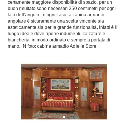
certamente maggiore disponibilità di spazio, per un
Tavoli
Stiro
buon risultato sono necessari 250 centimetri per ogni
Sedie
Aspirapolvere
lato dell’angolo. In ogni caso la cabina armadio
Tavolini
angolare è sicuramente una scelta vincente sia
Lavapavimenti
esteticamente sia per la grande funzionalità, infatti è il
Tappeti
luogo ideale dove riporre indumenti, calzature e
Progetti
Oggettistica
biancheria, in modo ordinato e sempre a portata di
Complementi arredo
Ristrutturazione
mano. IN foto: cabina armadio Adielle Store
Progetto
Notte
Norme
Camere Matrimoniali
Il Verde
Letti
Restauri
Comodino
Impianti
Camere Classiche
Hi-Fi
Lenzuola
Piumini
Televisori
Letti Contenitore
Hi-Fi
Letti a Scomparsa
Home-Theatre