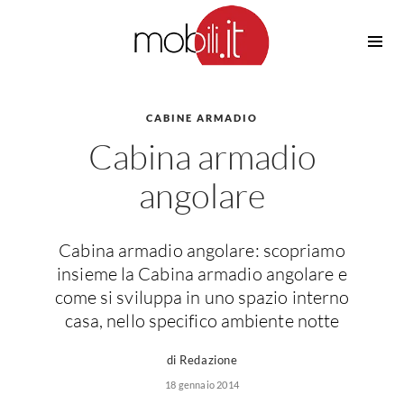
Cucine
Barbecue
Piscine
CABINE ARMADIO
Cucine Design
Cabina armadio
Irrigazione
Cucine Moderne
Casette in Legno
Cucine Classiche
angolare
Amaca
Cucine Country
Ombrelloni
Cucine Monoblocco
Cabina armadio angolare: scopriamo
Pergole
Consigli Cucine
insieme la Cabina armadio angolare e
Giardinaggio
Attrezzature Interne
come si sviluppa in uno spazio interno
Piante
casa, nello specifico ambiente notte
Elettrodomestici
Luce
Frigoriferi
di Redazione
Lampade
Piani cottura
18 gennaio 2014
Lampadari