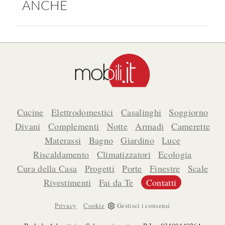
ANCHE
Cucine
Elettrodomestici
Casalinghi
Soggiorno
Divani
Complementi
Notte
Armadi
Camerette
Materassi
Bagno
Giardino
Luce
Riscaldamento
Climatizzatori
Ecologia
Cura della Casa
Progetti
Porte
Finestre
Scale
Rivestimenti
Fai da Te
Contatti
-
Privacy
Cookie
Gestisci i consensi