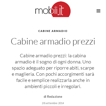
Cucine
Barbecue
Piscine
CABINE ARMADIO
Cucine Design
Cabine armadio prezzi
Irrigazione
Cucine Moderne
Casette in Legno
Cucine Classiche
Amaca
Cucine Country
Cabine armadio prezzi: la cabina
Ombrelloni
Cucine Monoblocco
armadio è il sogno di ogni donna. Uno
Pergole
Consigli Cucine
spazio adeguato per riporre abiti, scarpe
Giardinaggio
e maglieria. Con pochi accorgimenti sarà
Attrezzature Interne
Piante
facile e semplice realizzarla anche in
Elettrodomestici
ambienti piccoli e irregolari.
Luce
Frigoriferi
di Redazione
Lampade
Piani cottura
28 settembre 2014
Lampadari