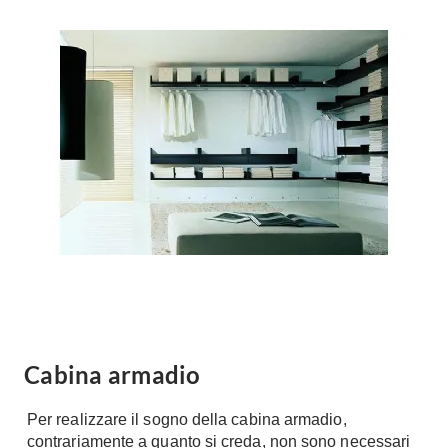
Forni
Faretti
Cappe
Applique
Lavastoviglie
Plafoniere
Lavatrici
Asciugatrici
Riscaldamento
Piccoli
Caminetti
Elettrodomestici
Stufe
Casalinghi
Radiatori
Moka
Caldaie
Bicchieri
Riscaldamento
pavimento
Utensili cucina
Stube
Soggiorno
Cabina armadio
Climatizzatori
Mobili Soggiorno
Climatizzatore
Librerie
Per realizzare il sogno della cabina armadio,
Deumidificatori
contrariamente a quanto si creda, non sono necessari
Vetrine