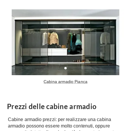
Tavoli
Stiro
Sedie
Aspirapolvere
Tavolini
Lavapavimenti
Tappeti
Progetti
Oggettistica
Complementi arredo
Ristrutturazione
Progetto
Notte
Norme
Camere Matrimoniali
Il Verde
Letti
Restauri
Cabina armadio Pianca
Comodino
Impianti
Camere Classiche
Hi-Fi
Lenzuola
Prezzi delle cabine armadio
Piumini
Televisori
Letti Contenitore
Cabine armadio prezzi: per realizzare una cabina
Hi-Fi
armadio possono essere molto contenuti, oppure
Letti a Scomparsa
Home-Theatre