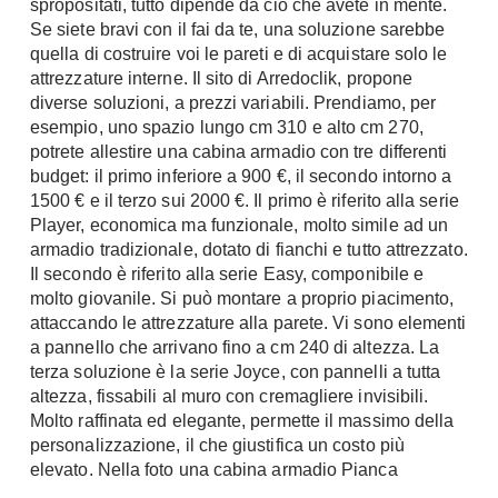
spropositati, tutto dipende da ciò che avete in mente.
Console
Se siete bravi con il fai da te, una soluzione sarebbe
Armadi
quella di costruire voi le pareti e di acquistare solo le
Porte
Armadio ante Battenti
attrezzature interne. Il sito di Arredoclik, propone
diverse soluzioni, a prezzi variabili. Prendiamo, per
Armadi ante
Blindate
esempio, uno spazio lungo cm 310 e alto cm 270,
Scorrevoli
Porte Interne
potrete allestire una cabina armadio con tre differenti
Cabine Armadio
budget: il primo inferiore a 900 €, il secondo intorno a
Porte Scorrevoli
Armadi su misura
1500 € e il terzo sui 2000 €. Il primo è riferito alla serie
Portoni
Player, economica ma funzionale, molto simile ad un
Armadi Angolo
Maniglie
armadio tradizionale, dotato di fianchi e tutto attrezzato.
I consigli sugli armadi
Il secondo è riferito alla serie Easy, componibile e
Finestre
molto giovanile. Si può montare a proprio piacimento,
Camerette
attaccando le attrezzature alla parete. Vi sono elementi
Finestre Pvc
a pannello che arrivano fino a cm 240 di altezza. La
Camerette Ragazzi
Finestre Alluminio
terza soluzione è la serie Joyce, con pannelli a tutta
Camerette Bambini
Finestre Legno
altezza, fissabili al muro con cremagliere invisibili.
Letti a Castello
Molto raffinata ed elegante, permette il massimo della
Persiane
personalizzazione, il che giustifica un costo più
Per Neonati
elevato. Nella foto una cabina armadio Pianca
Scale
Lettini