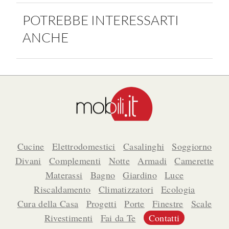
POTREBBE INTERESSARTI
ANCHE
Cucine
Elettrodomestici
Casalinghi
Soggiorno
Divani
Complementi
Notte
Armadi
Camerette
Materassi
Bagno
Giardino
Luce
Riscaldamento
Climatizzatori
Ecologia
Cura della Casa
Progetti
Porte
Finestre
Scale
Rivestimenti
Fai da Te
Contatti