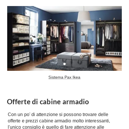
A Chiocciola
Materassi
Scale Interni
Lattice
Ringhiere
Memory Foam
Rivestimenti
Reti Letto
Cuscini
Ceramica
Consigli materassi
Cotto
Resina
Bagno
Parquet
Arredo Bagno
Sistema Pax Ikea
Gres
Sanitari
Laminato
Cabine Doccia
Moquette
Idromassaggio
Offerte di cabine armadio
Carta da parati
Accessori Bagno
Pavimenti esterni
Con un po' di attenzione si possono trovare delle
Rubinetteria
offerte e prezzi cabine armadio molto interessanti,
Fai da Te
Vasche da Bagno
l'unico consiglio è quello di fare attenzione alle