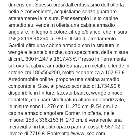
dimensioni. Spesso presi dall'entusiasmo dell'offerta
Fai da te in giardino
Giardino
bella e conveniente, acquistiamo senza guardare
Il fai da te in bagno
attentamente le misure. Per esempio il sito cabine
Arredo giardino
Casa fai da te
armadio.eu, vende in offerta una cabina armadio
Tende da sole
angolare, in legno bicolore ciliegio/bianco, che misura
Bricolage
Gazebo
158,2X118,9X264, a 780 €. Il sito di arredamento
Gardini offre una cabina armadio con la struttura in
wengè e le ante bianche, con specchiera, della misura
di cm L.300 H.247 a 1617,43 €. Presso In Ferramenta
si trova la cabina armadio Sahara, in metallo e tende in
cotone cm 180x50x200, molto economica a 102,93 €.
Arredomobile online, propone una cabina armadio
componibile, Size, al prezzo scontato di 1.734,90 €,
disponibile in finiture: laccato bianco, wengè o noce
canaletto, con parti strutturali in alluminio anodizzato,
le misure sono L. 270 cm. H. 270 cm. P. 54 cm. La
cabina armadio angolare Corner, in offerta, nelle
misure: 153 x 336x153 H. 270 cm. è veramente una
meraviglia, in laccato opaco panna, costa 6.587,02 €,
invece di 7719 €. Fonte:http://www.ikea.com