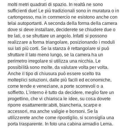
molti metri quadrati di spazio. In realtà ne sono
Chiller
Pareti Attrezzate
sufficienti due! Le più tradizionali sono in muratura o in
Pompe di calore
Porta Tv
cartongesso, ma in commercio ne esistono anche con
telai autoportanti. A seconda della forma della camera
Ecologia
Contatti
dove si deve installare, deciderete se chiudere due o
tre lati, o se sfruttare un angolo. Infatti si possono
Geotermia
Divani
realizzare a forma triangolare, posizionando i moduli
Case in Legno
sui lati più corti. Se la stanza è rettangolare si può
Divani moderni
Case Prefabbricate
sfruttare il lato meno lungo, se la camera ha un
Divani classici
perimetro irregolare si utilizza una nicchia. Le
Fotovoltaico
Poltrone
possibilità sono molte, da valutare volta per volta.
Riciclo
Anche il tipo di chiusura può essere scelto tra
Poltroncine
Energie Rinnovabili
molteplici soluzioni, dalle più facili ed economiche,
Divanoletto
Bioedilizia
come tende e veneziane, a porte scorrevoli o a
Chaise Longue
soffietto. L'interno è tutto da decidere, meglio fare un
Teleriscaldamento
progettino, che vi chiarisca le idee, su cosa dovete
Divani Angolo
riporre esattamente:abiti, biancheria, scarpe e
Cura della casa
Divani in Pelle
accessori, ma anche valigie e borsoni. Se la
Pulizia
utilizzerete anche come ripostiglio, si sconsiglia una
Complementi
porta trasparente. In foto una cabina armadio Lema.
Detergenti