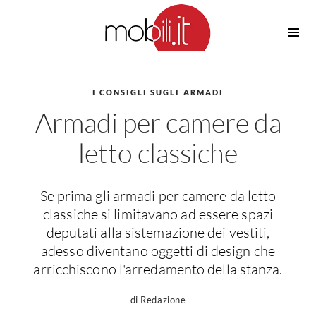
Cucine
Barbecue
Piscine
I CONSIGLI SUGLI ARMADI
Cucine Design
Armadi per camere da
Irrigazione
Cucine Moderne
Casette in Legno
Cucine Classiche
letto classiche
Amaca
Cucine Country
Ombrelloni
Cucine Monoblocco
Se prima gli armadi per camere da letto
Pergole
Consigli Cucine
classiche si limitavano ad essere spazi
Giardinaggio
Attrezzature Interne
deputati alla sistemazione dei vestiti,
Piante
adesso diventano oggetti di design che
Elettrodomestici
arricchiscono l'arredamento della stanza.
Luce
Frigoriferi
Lampade
Piani cottura
di Redazione
Lampadari