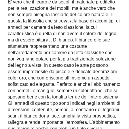
E' vero che il legno è da secoli il materiale prediletto
Fai da te in giardino
per la realizzazione dei mobili, ma è anche vero che
Giardino
Il fai da te in bagno
non sempre bisogna lasciarlo del colore naturale. E'
Arredo giardino
questa la filosofia che si trova alla base di alcuni tipi di
Casa fai da te
Tende da sole
armadi per camere da letto classiche, la cui
Bricolage
caratteristica è quella di non avere il colore del legno,
Gazebo
ma di essere pitturati. Di bianco. Il bianco e le sue
sfumature rappresentano una costante
nell'arredamento per camere da letto classiche che
non vogliano optare per la più tradizionale soluzione
del legno a vista. In questo caso le ante possono
essere impreziosite da piccole e delicate decorazioni
color oro, che conferiscono all'insieme un aspetto
sofisticato ed elegante. Perfetto è anche l'abbinamento
con pomelli e maniglie, sempre in color ottone, che si
sposano bene con la tonalità tenue dell'intero sistema.
Gli armadi di questo tipo sono indicati negli ambienti di
dimensioni contenute, perchè, al contrario dei legnami
scuri, il bianco dona luce, amplia la vista prospettica,
rallegra e rende importante l'atmosfera. L'abbinamento
può avvenire anche con mobili in tinte diverse,