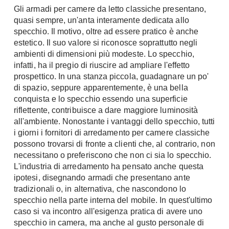
Gli armadi per camere da letto classiche presentano,
Console
Armadi
quasi sempre, un'anta interamente dedicata allo
specchio. Il motivo, oltre ad essere pratico è anche
Porte
Armadio ante Battenti
estetico. Il suo valore si riconosce soprattutto negli
Armadi ante
Blindate
ambienti di dimensioni più modeste. Lo specchio,
Scorrevoli
infatti, ha il pregio di riuscire ad ampliare l'effetto
Porte Interne
Cabine Armadio
prospettico. In una stanza piccola, guadagnare un po'
Porte Scorrevoli
di spazio, seppure apparentemente, è una bella
Armadi su misura
Portoni
conquista e lo specchio essendo una superficie
Armadi Angolo
riflettente, contribuisce a dare maggiore luminosità
Maniglie
I consigli sugli armadi
all'ambiente. Nonostante i vantaggi dello specchio, tutti
i giorni i fornitori di arredamento per camere classiche
Finestre
Camerette
possono trovarsi di fronte a clienti che, al contrario, non
Finestre Pvc
necessitano o preferiscono che non ci sia lo specchio.
Camerette Ragazzi
L'industria di arredamento ha pensato anche questa
Finestre Alluminio
Camerette Bambini
ipotesi, disegnando armadi che presentano ante
Finestre Legno
tradizionali o, in alternativa, che nascondono lo
Letti a Castello
Persiane
specchio nella parte interna del mobile. In quest'ultimo
Per Neonati
caso si va incontro all'esigenza pratica di avere uno
Scale
Lettini
specchio in camera, ma anche al gusto personale di