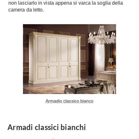
non lasciarlo in vista appena si varca la soglia della
A Chiocciola
Materassi
camera da letto.
Scale Interni
Lattice
Ringhiere
Memory Foam
Rivestimenti
Reti Letto
Cuscini
Ceramica
Consigli materassi
Cotto
Resina
Bagno
Parquet
Arredo Bagno
Gres
Sanitari
Laminato
Cabine Doccia
Armadio classico bianco
Moquette
Idromassaggio
Carta da parati
Accessori Bagno
Pavimenti esterni
Armadi classici bianchi
Rubinetteria
Fai da Te
Vasche da Bagno