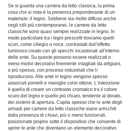
Chiller
Se si guarda una camera da letto classica, la prima
Pareti Attrezzate
cosa che si nota è la presenza preponderante di un
Pompe di calore
Porta Tv
materiale: il legno. Sebbene sia molto diffuso anche
negli stili più contemporanei, le camere da letto
Ecologia
Contatti
classiche sono quasi sempre realizzate in legno. In
Geotermia
modo particolare tra i legni prescelti troviamo quelli
Divani
scuri, come ciliegio o noce, contrastati dall'effetto
Case in Legno
luminoso creato con gli specchi incastonati all'interno
Divani moderni
Case Prefabbricate
delle ante. Su queste possono essere realizzati o
Divani classici
Fotovoltaico
meno motivi decorativi finemente intagliati da artigiani,
Poltrone
o più spesso, con processi industriali che li
Riciclo
Poltroncine
riproducono. Alle ante in legno vengono spesso
Energie Rinnovabili
associati pomelli e maniglie color ottone. L'intenzione
Divanoletto
Bioedilizia
è quella di creare un contrasto cromatico tra il colore
Chaise Longue
scuro del legno e quello più chiaro, tendente al dorato,
Teleriscaldamento
Divani Angolo
dei sistemi di apertura. Capita spesso che le ante degli
armadi per camere da letto classiche siano arricchiti
Cura della casa
Divani in Pelle
dalla presenza di chiavi, più o meno funzionali,
Pulizia
posizionate proprio sotto il dispositivo che consente di
Complementi
aprire le ante che diventano un elemento decorativo
Detergenti