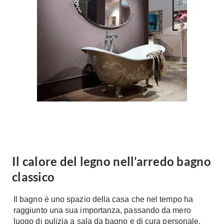
Forni
Faretti
Cappe
Applique
Lavastoviglie
Plafoniere
Lavatrici
Asciugatrici
Riscaldamento
Piccoli
Caminetti
Elettrodomestici
Stufe
Casalinghi
Radiatori
Moka
Caldaie
Bicchieri
Riscaldamento
pavimento
Utensili cucina
Il calore del legno nell’arredo bagno
Stube
classico
Soggiorno
Climatizzatori
Mobili Soggiorno
Il bagno è uno spazio della casa che nel tempo ha
Climatizzatore
Librerie
raggiunto una sua importanza, passando da mero
Deumidificatori
luogo di pulizia a sala da bagno e di cura personale.
Vetrine