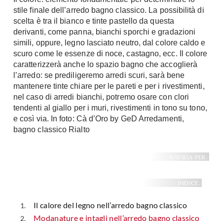
A Chiocciola
stile finale dell’arredo bagno classico. La possibilità di
Materassi
scelta è tra il bianco e tinte pastello da questa
Scale Interni
Lattice
derivanti, come panna, bianchi sporchi e gradazioni
Ringhiere
simili, oppure, legno lasciato neutro, dal colore caldo e
Memory Foam
scuro come le essenze di noce, castagno, ecc. Il colore
Rivestimenti
Reti Letto
caratterizzerà anche lo spazio bagno che accoglierà
Cuscini
l’arredo: se prediligeremo arredi scuri, sarà bene
Ceramica
mantenere tinte chiare per le pareti e per i rivestimenti,
Consigli materassi
Cotto
nel caso di arredi bianchi, potremo osare con clori
Resina
tendenti al giallo per i muri, rivestimenti in tono su tono,
Bagno
e così via. In foto: Cà d’Oro by GeD Arredamenti,
Parquet
Arredo Bagno
bagno classico Rialto
Gres
Sanitari
Laminato
Cabine Doccia
NAVIGA PER:
Moquette
Idromassaggio
Carta da parati
INDICE:
Accessori Bagno
Pavimenti esterni
Rubinetteria
Il calore del legno nell’arredo bagno classico
Fai da Te
Vasche da Bagno
Modanature e intagli nell’arredo bagno classico