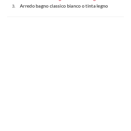
Arredo bagno classico bianco o tinta legno
Fai da te in giardino
Giardino
Il fai da te in bagno
Arredo giardino
Casa fai da te
Tende da sole
Bricolage
Gazebo