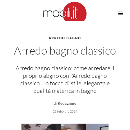
Cucine
Barbecue
Piscine
ARREDO BAGNO
Cucine Design
Arredo bagno classico
Irrigazione
Cucine Moderne
Casette in Legno
Cucine Classiche
Amaca
Cucine Country
Arredo bagno classico: come arredare il
Ombrelloni
Cucine Monoblocco
proprio abgno con l'Arredo bagno
Pergole
Consigli Cucine
classico. un tocco di stile, eleganza e
Giardinaggio
qualità materica in bagno
Attrezzature Interne
Piante
Elettrodomestici
di Redazione
Luce
26 febbraio 2014
Frigoriferi
Lampade
Piani cottura
Lampadari