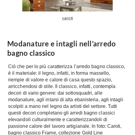
Tavoli
Stiro
Sedie
Aspirapolvere
caroti
Tavolini
Lavapavimenti
Tappeti
Progetti
Oggettistica
Modanature e intagli nell’arredo
Complementi arredo
Ristrutturazione
bagno classico
Progetto
Notte
Norme
Ciò che per lo più caratterizza l’arredo bagno classico,
Camere Matrimoniali
è il materiale: il legno, infatti, in forma massello,
Il Verde
Letti
riempie di valore e calore di casa questo spazio,
Restauri
arricchendosi di stile. Il classico, infatti, contempla
Comodino
Impianti
decori di vario genere: dai sottosquadri, alle
Camere Classiche
modanature, agli intarsi di alta ebanisteria, agli intagli
Hi-Fi
Lenzuola
scolpiti a mano nel legno da artisti del settore. Tutti
questi decori completano gli arredi bagno classici
Piumini
Televisori
elevandoli culturalmente e caratterizzandoli di
Letti Contenitore
Hi-Fi
passione calore del lavoro artigianale. In foto: Caroti,
Letti a Scomparsa
bagno classico Frame, collezione Gold Line
Home-Theatre