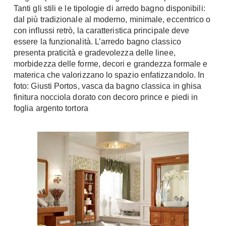
Tanti gli stili e le tipologie di arredo bagno disponibili:
Chiller
Pareti Attrezzate
dal più tradizionale al moderno, minimale, eccentrico o
Pompe di calore
Porta Tv
con influssi retrò, la caratteristica principale deve
essere la funzionalità. L’arredo bagno classico
Ecologia
Contatti
presenta praticità e gradevolezza delle linee,
morbidezza delle forme, decori e grandezza formale e
Geotermia
Divani
materica che valorizzano lo spazio enfatizzandolo. In
Case in Legno
foto: Giusti Portos, vasca da bagno classica in ghisa
Divani moderni
Case Prefabbricate
finitura nocciola dorato con decoro prince e piedi in
Divani classici
Fotovoltaico
foglia argento tortora
Poltrone
Riciclo
Poltroncine
Energie Rinnovabili
Divanoletto
Bioedilizia
Chaise Longue
Teleriscaldamento
Divani Angolo
Cura della casa
Divani in Pelle
Pulizia
Complementi
Detergenti