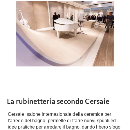
Forni
Faretti
Cappe
Applique
Lavastoviglie
Plafoniere
Lavatrici
Asciugatrici
Riscaldamento
Piccoli
Caminetti
Elettrodomestici
Stufe
Casalinghi
Radiatori
Moka
Caldaie
Bicchieri
Riscaldamento
pavimento
Utensili cucina
Stube
La rubinetteria secondo Cersaie
Soggiorno
Climatizzatori
Mobili Soggiorno
Cersaie, salone internazionale della ceramica per
Climatizzatore
Librerie
l'arredo del bagno, permette di trarre nuovi spunti ed
Deumidificatori
idee pratiche per arredare il bagno, dando libero sfogo
Vetrine