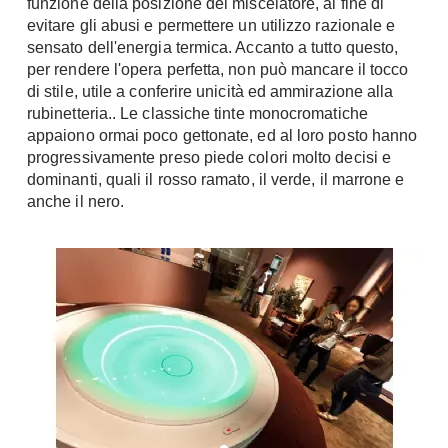
funzione della posizione del miscelatore, al fine di
Tavoli
Stiro
evitare gli abusi e permettere un utilizzo razionale e
Sedie
sensato dell'energia termica. Accanto a tutto questo,
Aspirapolvere
Tavolini
per rendere l'opera perfetta, non può mancare il tocco
Lavapavimenti
di stile, utile a conferire unicità ed ammirazione alla
Tappeti
rubinetteria.. Le classiche tinte monocromatiche
Progetti
Oggettistica
appaiono ormai poco gettonate, ed al loro posto hanno
Complementi arredo
progressivamente preso piede colori molto decisi e
Ristrutturazione
dominanti, quali il rosso ramato, il verde, il marrone e
Progetto
Notte
anche il nero.
Norme
Camere Matrimoniali
Il Verde
Letti
Restauri
Comodino
Impianti
Camere Classiche
Hi-Fi
Lenzuola
Piumini
Televisori
Letti Contenitore
Hi-Fi
Letti a Scomparsa
Home-Theatre