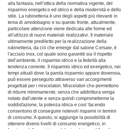
alla fantasia, nell'ottica della normativa vigente, del
Chiller
Pareti Attrezzate
risparmio energetico ed idrico e della modernità e dello
Pompe di calore
Porta Tv
stile. La rubinetteria è uno degli aspetti più rilevanti in
tema di arredobagno e su questo fronte, attualmente,
Ecologia
Contatti
particolare attenzione viene dedicata alle forme ed
all'utilizzo di nuovi materiali realizzativi. Il materiale
Geotermia
Divani
ultimamente prediletto per la realizzazione della
Case in Legno
rubinetteria, da ciò che emerge dal salone Cersaie, è
Divani moderni
Case Prefabbricate
l'acciaio inox, col quale sono garantiti sia il rispetto
Divani classici
dell'ambiente, il risparmio idrico e la fedeltà alla
Fotovoltaico
tendenza corrente. Il risparmio idrico ed energetico, nei
Poltrone
Riciclo
tempi attuali dove la parola risparmio appare doverosa,
Poltroncine
Energie Rinnovabili
può essere perseguito attraverso vari accorgimenti
Divanoletto
progettati per i miscelatori. Miscelatori che permettono
Bioedilizia
Chaise Longue
di ridurre minimamente, senza che addirittura venga
Teleriscaldamento
notato dall'utente e senza quindi comprometterne la
Divani Angolo
soddisfazione, la potenza idrica e cosi' facendo
Cura della casa
Divani in Pelle
consentono di conseguire notevoli risparmi in termini
di consumo. A questo, si aggiunge la possibilità di
Pulizia
Complementi
ottenere diversi livelli di consumo energetico, in
Detergenti