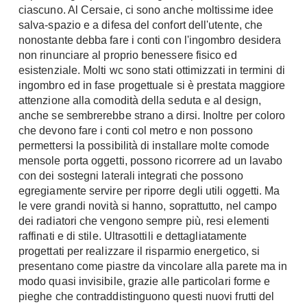
ciascuno. Al Cersaie, ci sono anche moltissime idee
A Chiocciola
Materassi
salva-spazio e a difesa del confort dell'utente, che
Scale Interni
nonostante debba fare i conti con l'ingombro desidera
Lattice
Ringhiere
non rinunciare al proprio benessere fisico ed
Memory Foam
esistenziale. Molti wc sono stati ottimizzati in termini di
Rivestimenti
Reti Letto
ingombro ed in fase progettuale si è prestata maggiore
attenzione alla comodità della seduta e al design,
Cuscini
Ceramica
anche se sembrerebbe strano a dirsi. Inoltre per coloro
Consigli materassi
Cotto
che devono fare i conti col metro e non possono
permettersi la possibilità di installare molte comode
Resina
Bagno
mensole porta oggetti, possono ricorrere ad un lavabo
Parquet
con dei sostegni laterali integrati che possono
Arredo Bagno
Gres
egregiamente servire per riporre degli utili oggetti. Ma
Sanitari
Laminato
le vere grandi novità si hanno, soprattutto, nel campo
Cabine Doccia
dei radiatori che vengono sempre più, resi elementi
Moquette
raffinati e di stile. Ultrasottili e dettagliatamente
Idromassaggio
Carta da parati
progettati per realizzare il risparmio energetico, si
Accessori Bagno
Pavimenti esterni
presentano come piastre da vincolare alla parete ma in
Rubinetteria
modo quasi invisibile, grazie alle particolari forme e
Fai da Te
pieghe che contraddistinguono questi nuovi frutti del
Vasche da Bagno