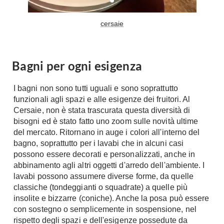
Console
Armadi
cersaie
Porte
Armadio ante Battenti
Armadi ante
Blindate
Scorrevoli
Bagni per ogni esigenza
Porte Interne
Cabine Armadio
Porte Scorrevoli
I bagni non sono tutti uguali e sono soprattutto
Armadi su misura
Portoni
funzionali agli spazi e alle esigenze dei fruitori. Al
Armadi Angolo
Maniglie
Cersaie, non è stata trascurata questa diversità di
I consigli sugli armadi
bisogni ed è stato fatto uno zoom sulle novità ultime
Finestre
del mercato. Ritornano in auge i colori all'interno del
Camerette
bagno, soprattutto per i lavabi che in alcuni casi
Finestre Pvc
possono essere decorati e personalizzati, anche in
Camerette Ragazzi
Finestre Alluminio
abbinamento agli altri oggetti d'arredo dell'ambiente. I
Camerette Bambini
lavabi possono assumere diverse forme, da quelle
Finestre Legno
Letti a Castello
classiche (tondeggianti o squadrate) a quelle più
Persiane
insolite e bizzarre (coniche). Anche la posa può essere
Per Neonati
con sostegno o semplicemente in sospensione, nel
Scale
Lettini
rispetto degli spazi e dell'esigenze possedute da