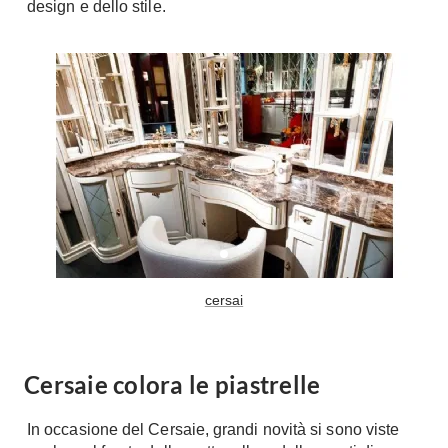
design e dello stile.
Fai da te in giardino
Giardino
Il fai da te in bagno
Arredo giardino
Casa fai da te
Tende da sole
Bricolage
Gazebo
cersai
Cersaie colora le piastrelle
In occasione del Cersaie, grandi novità si sono viste