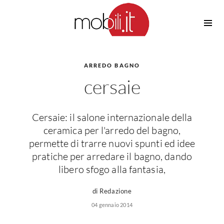
Cucine
Barbecue
Piscine
ARREDO BAGNO
Cucine Design
cersaie
Irrigazione
Cucine Moderne
Casette in Legno
Cucine Classiche
Amaca
Cucine Country
Cersaie: il salone internazionale della
Ombrelloni
Cucine Monoblocco
ceramica per l'arredo del bagno,
Pergole
Consigli Cucine
permette di trarre nuovi spunti ed idee
Giardinaggio
pratiche per arredare il bagno, dando
Attrezzature Interne
Piante
libero sfogo alla fantasia,
Elettrodomestici
Luce
di Redazione
Frigoriferi
04 gennaio 2014
Lampade
Piani cottura
Lampadari