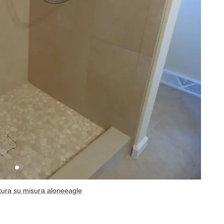
tura su misura aloneeagle