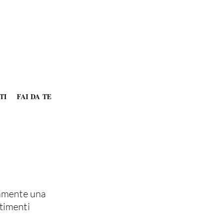
TI
FAI DA TE
tamente una
timenti