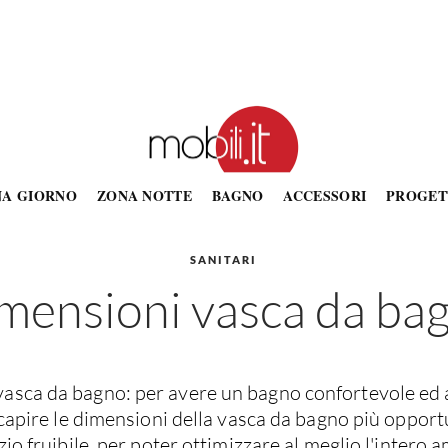
NA GIORNO
ZONA NOTTE
BAGNO
ACCESSORI
PROGET
SANITARI
mensioni vasca da ba
asca da bagno: per avere un bagno confortevole ed 
apire le dimensioni della vasca da bagno più opport
zio fruibile, per poter ottimizzare al meglio l'intero 