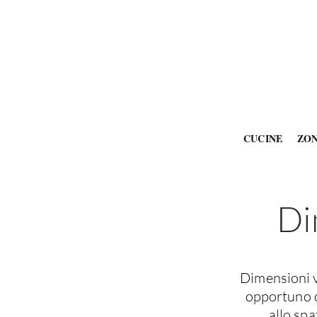
CUCINE
ZO
Di
Dimensioni v
opportuno c
allo spa