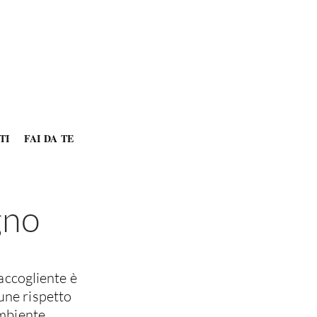
TI
FAI DA TE
gno
accogliente è
une rispetto
ambiente.