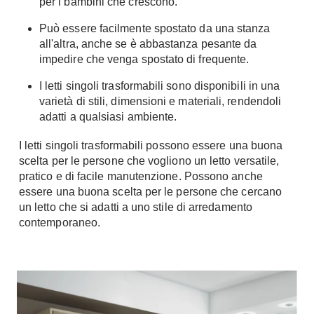
per i bambini che crescono.
A Chiocciola
Materassi
Può essere facilmente spostato da una stanza
Scale Interni
all'altra, anche se è abbastanza pesante da
Lattice
Ringhiere
impedire che venga spostato di frequente.
Memory Foam
Rivestimenti
Reti Letto
I letti singoli trasformabili sono disponibili in una
varietà di stili, dimensioni e materiali, rendendoli
Cuscini
Ceramica
adatti a qualsiasi ambiente.
Consigli materassi
Cotto
I letti singoli trasformabili possono essere una buona
Resina
Bagno
scelta per le persone che vogliono un letto versatile,
Parquet
pratico e di facile manutenzione. Possono anche
Arredo Bagno
Gres
essere una buona scelta per le persone che cercano
Sanitari
un letto che si adatti a uno stile di arredamento
Laminato
Cabine Doccia
contemporaneo.
Moquette
Idromassaggio
Carta da parati
Accessori Bagno
Pavimenti esterni
Rubinetteria
Fai da Te
Vasche da Bagno