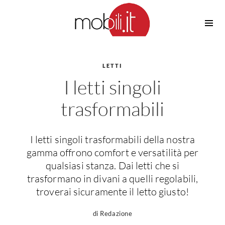
Cucine
Barbecue
Piscine
LETTI
Cucine Design
I letti singoli
Irrigazione
Cucine Moderne
Casette in Legno
Cucine Classiche
trasformabili
Amaca
Cucine Country
Ombrelloni
Cucine Monoblocco
I letti singoli trasformabili della nostra
Pergole
Consigli Cucine
gamma offrono comfort e versatilità per
Giardinaggio
Attrezzature Interne
qualsiasi stanza. Dai letti che si
Piante
trasformano in divani a quelli regolabili,
Elettrodomestici
troverai sicuramente il letto giusto!
Luce
Frigoriferi
Lampade
Piani cottura
di Redazione
Lampadari