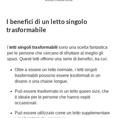
Console
Armadi
Porte
Armadio ante Battenti
I benefici di un letto singolo
Armadi ante
Blindate
trasformabile
Scorrevoli
Porte Interne
Cabine Armadio
Porte Scorrevoli
Armadi su misura
I
letti singoli trasformabili
sono una scelta fantastica
Portoni
per le persone che cercano di sfruttare al meglio gli
Armadi Angolo
Maniglie
spazi. Questi letti offrono una serie di benefici, tra cui:
I consigli sugli armadi
Finestre
Oltre a essere un letto normale, i letti singoli
Camerette
trasformabili possono essere trasformati in un
Finestre Pvc
divano o una chaise longue.
Camerette Ragazzi
Finestre Alluminio
Camerette Bambini
Può essere trasformato in un letto queen size, che
Finestre Legno
è ideale per le persone che hanno ospiti
Letti a Castello
Persiane
occasionali.
Per Neonati
Può essere utilizzato come un letto supplementare
Scale
Lettini