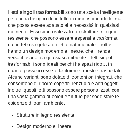
Chiller
Pareti Attrezzate
I
letti singoli trasformabili
sono una scelta intelligente
Pompe di calore
Porta Tv
per chi ha bisogno di un letto di dimensioni ridotte, ma
che possa essere adattato alle necessità in qualsiasi
Ecologia
Contatti
momento. Essi sono realizzati con strutture in legno
Geotermia
resistente, che possono essere espansi e trasformati
Divani
da un letto singolo a un letto matrimoniale. Inoltre,
Case in Legno
hanno un design moderno e lineare, che li rende
Divani moderni
Case Prefabbricate
versatili e adatti a qualsiasi ambiente. I letti singoli
Divani classici
Fotovoltaico
trasformabili sono ideali per chi ha spazi ridotti, in
Poltrone
quanto possono essere facilmente riposti e trasportati.
Riciclo
Poltroncine
Alcune varianti sono dotate di contenitori integrati, che
Energie Rinnovabili
consentono di riporre coperte, lenzuola e altri oggetti.
Divanoletto
Bioedilizia
Inoltre, questi letti possono essere personalizzati con
Chaise Longue
una vasta gamma di colori e finiture per soddisfare le
Teleriscaldamento
Divani Angolo
esigenze di ogni ambiente.
Cura della casa
Divani in Pelle
Strutture in legno resistente
Pulizia
Complementi
Design moderno e lineare
Detergenti