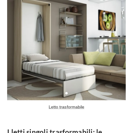
Fai da te in giardino
Giardino
Il fai da te in bagno
Arredo giardino
Casa fai da te
Tende da sole
Bricolage
Gazebo
Letto trasformabile
I letti singoli trasformabili: le