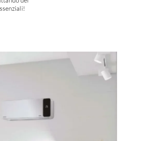
ittando del
ssenziali!