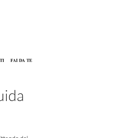
TI
FAI DA TE
uida