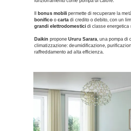
funzionamento come pompa di calore.
Il
bonus mobili
permette di recuperare la met
bonifico
o
carta
di credito o debito, con un li
grandi elettrodomestici
di classe energetica n
Daikin
propone
Ururu Sarara
, una pompa di c
climatizzazione: deumidificazione, purificazione
raffreddamento ad alta efficienza.