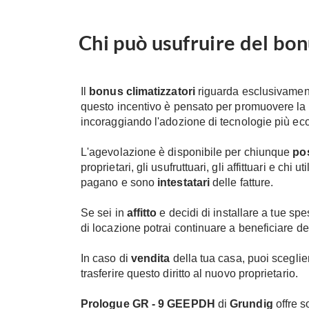
Chi può usufruire del bon
Il
bonus climatizzatori
riguarda esclusivament
questo incentivo è pensato per promuovere la so
incoraggiando l'adozione di tecnologie più ecol
L'agevolazione è disponibile per chiunque
po
proprietari, gli usufruttuari, gli affittuari e ch
pagano e sono
intestatari
delle fatture.
Se sei in
affitto
e decidi di installare a tue s
di locazione potrai continuare a beneficiare del
In caso di
vendita
della tua casa, puoi sceglie
trasferire questo diritto al nuovo proprietario.
Prologue
GR - 9 GEEPDH
di
Grundig
offre s