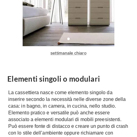
Fai da te in giardino
Giardino
Il fai da te in bagno
Arredo giardino
Casa fai da te
Tende da sole
Bricolage
Gazebo
settimanale chiaro
Elementi singoli o modulari
La cassettiera nasce come elemento singolo da
inserire secondo la necessità nelle diverse zone della
casa: in bagno, in camera, in cucina, nello studio.
Elemento pratico e versatile può anche essere
associato a elementi modulari di mobili preesistenti.
Può essere fonte di distacco e creare un punto di crash
con lo stile dell’ambiente oppure richiamare con