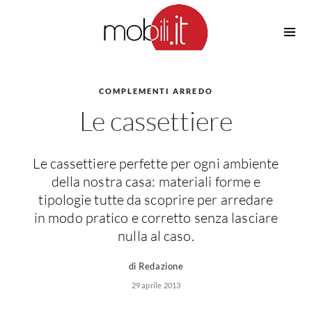
Cucine
Barbecue
Piscine
COMPLEMENTI ARREDO
Cucine Design
Le cassettiere
Irrigazione
Cucine Moderne
Casette in Legno
Cucine Classiche
Amaca
Cucine Country
Le cassettiere perfette per ogni ambiente
Ombrelloni
Cucine Monoblocco
della nostra casa: materiali forme e
Pergole
Consigli Cucine
tipologie tutte da scoprire per arredare
Giardinaggio
in modo pratico e corretto senza lasciare
Attrezzature Interne
Piante
nulla al caso.
Elettrodomestici
Luce
di Redazione
Frigoriferi
29 aprile 2013
Lampade
Piani cottura
Lampadari