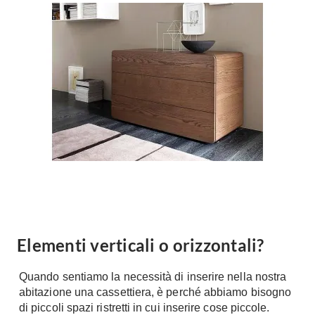
Forni
Faretti
Cappe
Applique
Lavastoviglie
Plafoniere
Lavatrici
Asciugatrici
Riscaldamento
Piccoli
Caminetti
Elettrodomestici
Stufe
Casalinghi
Radiatori
Moka
Caldaie
Bicchieri
Riscaldamento
pavimento
Utensili cucina
Stube
Elementi verticali o orizzontali?
Soggiorno
Climatizzatori
Mobili Soggiorno
Quando sentiamo la necessità di inserire nella nostra
Climatizzatore
Librerie
abitazione una cassettiera, è perché abbiamo bisogno
Deumidificatori
di piccoli spazi ristretti in cui inserire cose piccole.
Vetrine