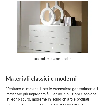
Console
Armadi
Porte
Armadio ante Battenti
Armadi ante
Blindate
Scorrevoli
Porte Interne
Cabine Armadio
Porte Scorrevoli
Armadi su misura
Portoni
Armadi Angolo
Maniglie
I consigli sugli armadi
cassettiera bianca design
Finestre
Camerette
Finestre Pvc
Camerette Ragazzi
Finestre Alluminio
Materiali classici e moderni
Camerette Bambini
Finestre Legno
Letti a Castello
Veniamo ai materiali: per le cassettiere generalmente il
Persiane
materiale più impiegato è il legno. Soluzioni classiche
Per Neonati
in legno scuro, moderne in legno chiaro e profilati
Scale
Lettini
metallici in alluminio satinato o acciaio sono le più