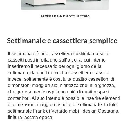
Tavoli
Stiro
Sedie
Aspirapolvere
settimanale bianco laccato
Tavolini
Lavapavimenti
Tappeti
Progetti
Oggettistica
Settimanale e cassettiera semplice
Complementi arredo
Ristrutturazione
Il settimanale è una cassettiera costituita da sette
Progetto
Notte
cassetti posti in pila uno sull’altro, al cui interno
Norme
inseriremo il necessario per ogni giorno della
Camere Matrimoniali
Il Verde
settimana, da qui il nome. La cassettiera classica
Letti
invece, solitamente è costituita quattro cassettoni di
Restauri
Comodino
dimensioni maggiori sia in altezza che in larghezza,
Impianti
che generalmente ospita non più di quattro spazi
Camere Classiche
contenitori. Al suo interno è possibile inserire elementi
Hi-Fi
Lenzuola
di dimensioni maggiori rispetto al settimanale. In foto:
Piumini
settimanale Frank di Verardo mobili design Castagna,
Televisori
finitura laccata opaca.
Letti Contenitore
Hi-Fi
Letti a Scomparsa
Home-Theatre