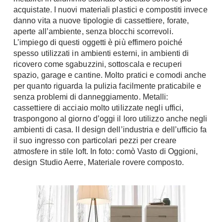
A Chiocciola
acquistate. I nuovi materiali plastici e compostiti invece
Materassi
danno vita a nuove tipologie di cassettiere, forate,
Scale Interni
Lattice
aperte all’ambiente, senza blocchi scorrevoli.
Ringhiere
L’impiego di questi oggetti è più effimero poiché
Memory Foam
spesso utilizzati in ambienti esterni, in ambienti di
Rivestimenti
Reti Letto
ricovero come sgabuzzini, sottoscala e recuperi
Cuscini
spazio, garage e cantine. Molto pratici e comodi anche
Ceramica
per quanto riguarda la pulizia facilmente praticabile e
Consigli materassi
Cotto
senza problemi di danneggiamento. Metalli:
Resina
cassettiere di acciaio molto utilizzate negli uffici,
Bagno
traspongono al giorno d’oggi il loro utilizzo anche negli
Parquet
Arredo Bagno
ambienti di casa. Il design dell’industria e dell’ufficio fa
Gres
il suo ingresso con particolari pezzi per creare
Sanitari
Laminato
atmosfere in stile loft. In foto: comò Vasto di Oggioni,
Cabine Doccia
design Studio Aerre, Materiale rovere composto.
Moquette
Idromassaggio
Carta da parati
Accessori Bagno
Pavimenti esterni
Rubinetteria
Fai da Te
Vasche da Bagno