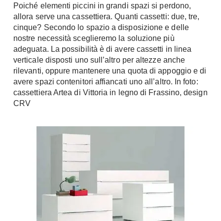
Poiché elementi piccini in grandi spazi si perdono,
Chiller
Pareti Attrezzate
allora serve una cassettiera. Quanti cassetti: due, tre,
Pompe di calore
Porta Tv
cinque? Secondo lo spazio a disposizione e delle
nostre necessità sceglieremo la soluzione più
Ecologia
Contatti
adeguata. La possibilità è di avere cassetti in linea
verticale disposti uno sull’altro per altezze anche
Geotermia
Divani
rilevanti, oppure mantenere una quota di appoggio e di
Case in Legno
avere spazi contenitori affiancati uno all’altro. In foto:
Divani moderni
Case Prefabbricate
cassettiera Artea di Vittoria in legno di Frassino, design
Divani classici
CRV
Fotovoltaico
Poltrone
Riciclo
Poltroncine
Energie Rinnovabili
Divanoletto
Bioedilizia
Chaise Longue
Teleriscaldamento
Divani Angolo
Cura della casa
Divani in Pelle
Pulizia
Complementi
Detergenti