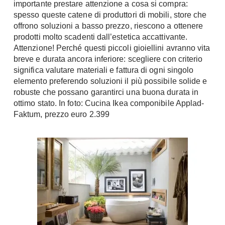
importante prestare attenzione a cosa si compra:
Chiller
Pareti Attrezzate
spesso queste catene di produttori di mobili, store che
Pompe di calore
offrono soluzioni a basso prezzo, riescono a ottenere
Porta Tv
prodotti molto scadenti dall’estetica accattivante.
Ecologia
Attenzione! Perché questi piccoli gioiellini avranno vita
Contatti
breve e durata ancora inferiore: scegliere con criterio
Geotermia
Divani
significa valutare materiali e fattura di ogni singolo
Case in Legno
elemento preferendo soluzioni il più possibile solide e
Divani moderni
robuste che possano garantirci una buona durata in
Case Prefabbricate
Divani classici
ottimo stato. In foto: Cucina Ikea componibile Applad-
Fotovoltaico
Faktum, prezzo euro 2.399
Poltrone
Riciclo
Poltroncine
Energie Rinnovabili
Divanoletto
Bioedilizia
Chaise Longue
Teleriscaldamento
Divani Angolo
Cura della casa
Divani in Pelle
Pulizia
Complementi
Detergenti