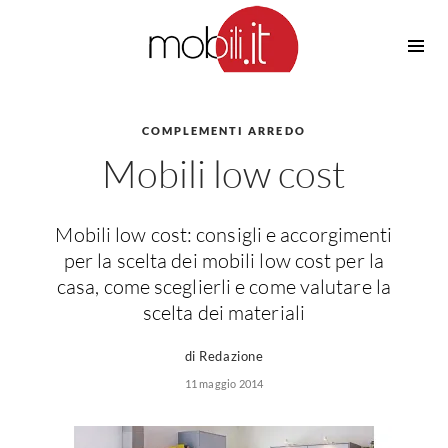
Cucine
Barbecue
Piscine
COMPLEMENTI ARREDO
Cucine Design
Mobili low cost
Irrigazione
Cucine Moderne
Casette in Legno
Cucine Classiche
Amaca
Cucine Country
Mobili low cost: consigli e accorgimenti
Ombrelloni
Cucine Monoblocco
per la scelta dei mobili low cost per la
Pergole
Consigli Cucine
casa, come sceglierli e come valutare la
Giardinaggio
scelta dei materiali
Attrezzature Interne
Piante
Elettrodomestici
di Redazione
Luce
11 maggio 2014
Frigoriferi
Lampade
Piani cottura
Lampadari