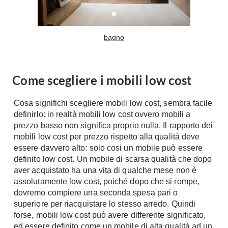
Tavoli
Stiro
Sedie
Aspirapolvere
Tavolini
bagno
Lavapavimenti
Tappeti
Progetti
Oggettistica
Come scegliere i mobili low cost
Complementi arredo
Ristrutturazione
Progetto
Notte
Cosa significhi scegliere mobili low cost, sembra facile
Norme
definirlo: in realtà mobili low cost ovvero mobili a
Camere Matrimoniali
Il Verde
prezzo basso non significa proprio nulla. Il rapporto dei
Letti
mobili low cost per prezzo rispetto alla qualità deve
Restauri
essere davvero alto: solo cosi un mobile può essere
Comodino
Impianti
definito low cost. Un mobile di scarsa qualità che dopo
Camere Classiche
aver acquistato ha una vita di qualche mese non è
Hi-Fi
Lenzuola
assolutamente low cost, poiché dopo che si rompe,
dovremo compiere una seconda spesa pari o
Piumini
Televisori
superiore per riacquistare lo stesso arredo. Quindi
Letti Contenitore
Hi-Fi
forse, mobili low cost può avere differente significato,
Letti a Scomparsa
Home-Theatre
ed essere definito come un mobile di alta qualità ad un