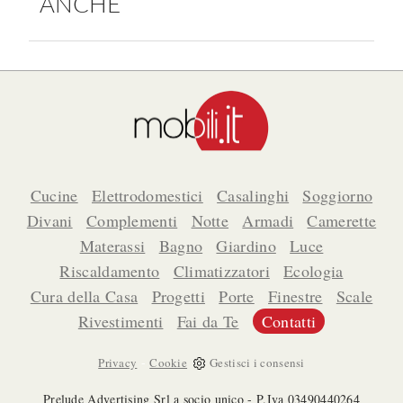
ANCHE
Cucine
Elettrodomestici
Casalinghi
Soggiorno
Divani
Complementi
Notte
Armadi
Camerette
Materassi
Bagno
Giardino
Luce
Riscaldamento
Climatizzatori
Ecologia
Cura della Casa
Progetti
Porte
Finestre
Scale
Rivestimenti
Fai da Te
Contatti
-
Privacy
Cookie
Gestisci i consensi
Prelude Advertising Srl a socio unico - P.Iva 03490440264