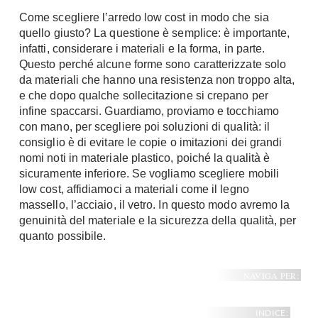
A Chiocciola
Come scegliere l’arredo low cost in modo che sia
Materassi
Scale Interni
quello giusto? La questione è semplice: è importante,
Lattice
infatti, considerare i materiali e la forma, in parte.
Ringhiere
Questo perché alcune forme sono caratterizzate solo
Memory Foam
da materiali che hanno una resistenza non troppo alta,
Rivestimenti
Reti Letto
e che dopo qualche sollecitazione si crepano per
Cuscini
Ceramica
infine spaccarsi. Guardiamo, proviamo e tocchiamo
con mano, per scegliere poi soluzioni di qualità: il
Consigli materassi
Cotto
consiglio è di evitare le copie o imitazioni dei grandi
Resina
nomi noti in materiale plastico, poiché la qualità è
Bagno
Parquet
sicuramente inferiore. Se vogliamo scegliere mobili
Arredo Bagno
low cost, affidiamoci a materiali come il legno
Gres
Sanitari
massello, l’acciaio, il vetro. In questo modo avremo la
Laminato
genuinità del materiale e la sicurezza della qualità, per
Cabine Doccia
Moquette
quanto possibile.
Idromassaggio
Carta da parati
Accessori Bagno
Pavimenti esterni
NAVIGA PER:
Rubinetteria
Fai da Te
Vasche da Bagno
INDICE: