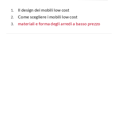
Fai da te in giardino
Giardino
Il design dei mobili low cost
Il fai da te in bagno
Come scegliere i mobili low cost
Arredo giardino
Casa fai da te
materiali e forma degli arredi a basso prezzo
Tende da sole
Bricolage
Gazebo