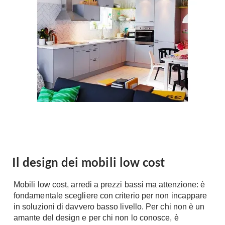
Forni
Faretti
Cappe
Applique
Lavastoviglie
Plafoniere
Lavatrici
Asciugatrici
Riscaldamento
Piccoli
Caminetti
Elettrodomestici
Stufe
Casalinghi
Radiatori
Moka
Caldaie
Bicchieri
Riscaldamento
pavimento
Utensili cucina
Il design dei mobili low cost
Stube
Soggiorno
Mobili low cost, arredi a prezzi bassi ma attenzione: è
Climatizzatori
Mobili Soggiorno
fondamentale scegliere con criterio per non incappare
Climatizzatore
in soluzioni di davvero basso livello. Per chi non è un
Librerie
amante del design e per chi non lo conosce, è
Deumidificatori
Vetrine