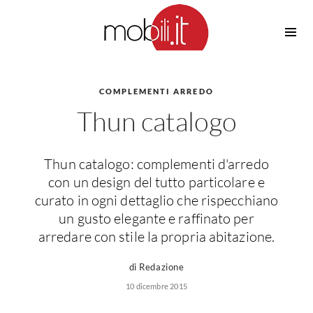
Cucine
Barbecue
Piscine
COMPLEMENTI ARREDO
Cucine Design
Thun catalogo
Irrigazione
Cucine Moderne
Casette in Legno
Cucine Classiche
Amaca
Cucine Country
Thun catalogo: complementi d'arredo
Ombrelloni
Cucine Monoblocco
con un design del tutto particolare e
Pergole
Consigli Cucine
curato in ogni dettaglio che rispecchiano
Giardinaggio
un gusto elegante e raffinato per
Attrezzature Interne
Piante
arredare con stile la propria abitazione.
Elettrodomestici
Luce
di Redazione
Frigoriferi
10 dicembre 2015
Lampade
Piani cottura
Lampadari