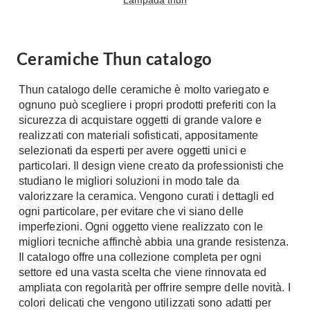
Lampada thun
A Chiocciola
Materassi
Scale Interni
Lattice
Ringhiere
Ceramiche Thun catalogo
Memory Foam
Rivestimenti
Reti Letto
Thun catalogo delle ceramiche è molto variegato e
Cuscini
ognuno può scegliere i propri prodotti preferiti con la
Ceramica
sicurezza di acquistare oggetti di grande valore e
Consigli materassi
Cotto
realizzati con materiali sofisticati, appositamente
Resina
selezionati da esperti per avere oggetti unici e
Bagno
particolari. Il design viene creato da professionisti che
Parquet
Arredo Bagno
studiano le migliori soluzioni in modo tale da
Gres
valorizzare la ceramica. Vengono curati i dettagli ed
Sanitari
Laminato
ogni particolare, per evitare che vi siano delle
Cabine Doccia
imperfezioni. Ogni oggetto viene realizzato con le
Moquette
Idromassaggio
migliori tecniche affinchè abbia una grande resistenza.
Carta da parati
Il catalogo offre una collezione completa per ogni
Accessori Bagno
Pavimenti esterni
settore ed una vasta scelta che viene rinnovata ed
Rubinetteria
ampliata con regolarità per offrire sempre delle novità. I
Fai da Te
Vasche da Bagno
colori delicati che vengono utilizzati sono adatti per