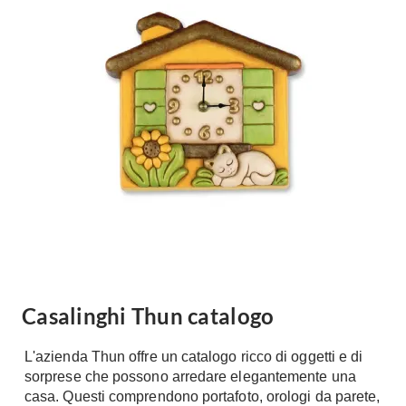
Forni
Faretti
Cappe
Applique
Lavastoviglie
Plafoniere
Lavatrici
Asciugatrici
Riscaldamento
Piccoli
Caminetti
Elettrodomestici
Stufe
Casalinghi
Radiatori
Moka
Caldaie
Bicchieri
Riscaldamento
pavimento
Utensili cucina
Stube
Casalinghi Thun catalogo
Soggiorno
Climatizzatori
Mobili Soggiorno
L'azienda Thun offre un catalogo ricco di oggetti e di
Climatizzatore
Librerie
sorprese che possono arredare elegantemente una
Deumidificatori
casa. Questi comprendono portafoto, orologi da parete,
Vetrine