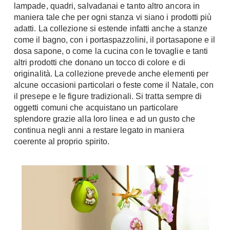
lampade, quadri, salvadanai e tanto altro ancora in
Chiller
Pareti Attrezzate
maniera tale che per ogni stanza vi siano i prodotti più
Pompe di calore
Porta Tv
adatti. La collezione si estende infatti anche a stanze
come il bagno, con i portaspazzolini, il portasapone e il
Ecologia
Contatti
dosa sapone, o come la cucina con le tovaglie e tanti
altri prodotti che donano un tocco di colore e di
Geotermia
Divani
originalità. La collezione prevede anche elementi per
Case in Legno
alcune occasioni particolari o feste come il Natale, con
Divani moderni
Case Prefabbricate
il presepe e le figure tradizionali. Si tratta sempre di
Divani classici
oggetti comuni che acquistano un particolare
Fotovoltaico
splendore grazie alla loro linea e ad un gusto che
Poltrone
Riciclo
continua negli anni a restare legato in maniera
Poltroncine
Energie Rinnovabili
coerente al proprio spirito.
Divanoletto
Bioedilizia
Chaise Longue
Teleriscaldamento
Divani Angolo
Cura della casa
Divani in Pelle
Pulizia
Complementi
Detergenti