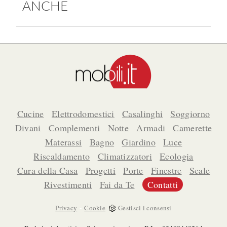
ANCHE
Cucine
Elettrodomestici
Casalinghi
Soggiorno
Divani
Complementi
Notte
Armadi
Camerette
Materassi
Bagno
Giardino
Luce
Riscaldamento
Climatizzatori
Ecologia
Cura della Casa
Progetti
Porte
Finestre
Scale
Rivestimenti
Fai da Te
Contatti
-
Privacy
Cookie
Gestisci i consensi