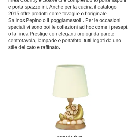
linea Country e Soave che comprendono porta saponi
Console
e porta spazzolini. Anche per la cucina il catalogo
Armadi
2015 offre prodotti come tovaglie o l’originale
Salino&Pepino o il poggiamestoli . Per le occasioni
Porte
Armadio ante Battenti
speciali vi sono poi le collezioni ad hoc come i presepi,
Armadi ante
Blindate
o la linea Prestige con eleganti orologi da parete,
Scorrevoli
Porte Interne
centrotavola, lampade e portafoto, tutti legati da uno
Cabine Armadio
stile delicato e raffinato.
Porte Scorrevoli
Armadi su misura
Portoni
Armadi Angolo
Maniglie
I consigli sugli armadi
Finestre
Camerette
Finestre Pvc
Camerette Ragazzi
Finestre Alluminio
Camerette Bambini
Finestre Legno
Letti a Castello
Persiane
Per Neonati
Scale
Lettini