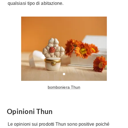
qualsiasi tipo di abitazione.
Fai da te in giardino
Giardino
Il fai da te in bagno
Arredo giardino
Casa fai da te
Tende da sole
Bricolage
Gazebo
bomboniera Thun
Opinioni Thun
Le opinioni sui prodotti Thun sono positive poiché