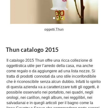
Tavoli
Stiro
Sedie
Aspirapolvere
Tavolini
Lavapavimenti
Tappeti
oggetti Thun
Progetti
Oggettistica
Complementi arredo
Ristrutturazione
Progetto
Notte
Thun catalogo 2015
Norme
Camere Matrimoniali
Il Verde
Il catalogo 2015 Thun offre una ricca collezione di
Letti
oggettistica utile per l’arredo della casa, ma anche
Restauri
Comodino
come regalo o da aggiungere ad una lista nozze. Si
Impianti
tratta di prodotti connotati da uno stile inconfondibile
Camere Classiche
che è riconoscibile senza alcun dubbio. Infatti lo spirito
Hi-Fi
Lenzuola
di questa azienda va a caratterizzare tutti gli oggetti, è
Piumini
possibile osservarlo nei portafoto, nei quadri, negli
Televisori
orologi, nei carillon, negli album, nei reggilibri, nei
Letti Contenitore
Hi-Fi
salvadanai e in quegli articoli per il bagno come la
Letti a Scomparsa
Home-Theatre