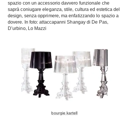
spazio con un accessorio davvero funzionale che
Console
saprà coniugare eleganza, stile, cultura ed estetica del
Armadi
design, senza opprimere, ma enfatizzando lo spazio a
Porte
Armadio ante Battenti
dovere. In foto: attaccapanni Shangay di De Pas,
Armadi ante
D’urbino, Lo Mazzi
Blindate
Scorrevoli
Porte Interne
Cabine Armadio
Porte Scorrevoli
Armadi su misura
Portoni
Armadi Angolo
Maniglie
I consigli sugli armadi
Finestre
Camerette
Finestre Pvc
Camerette Ragazzi
Finestre Alluminio
Camerette Bambini
Finestre Legno
Letti a Castello
Persiane
bourgie kartell
Per Neonati
Scale
Lettini