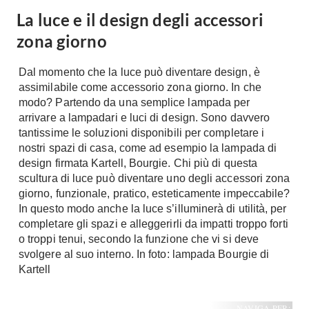
A Chiocciola
La luce e il design degli accessori
Materassi
Scale Interni
zona giorno
Lattice
Ringhiere
Memory Foam
Dal momento che la luce può diventare design, è
Rivestimenti
Reti Letto
assimilabile come accessorio zona giorno. In che
modo? Partendo da una semplice lampada per
Cuscini
Ceramica
arrivare a lampadari e luci di design. Sono davvero
Consigli materassi
Cotto
tantissime le soluzioni disponibili per completare i
Resina
nostri spazi di casa, come ad esempio la lampada di
Bagno
design firmata Kartell, Bourgie. Chi più di questa
Parquet
scultura di luce può diventare uno degli accessori zona
Arredo Bagno
Gres
giorno, funzionale, pratico, esteticamente impeccabile?
Sanitari
Laminato
In questo modo anche la luce s’illuminerà di utilità, per
Cabine Doccia
completare gli spazi e alleggerirli da impatti troppo forti
Moquette
Idromassaggio
o troppi tenui, secondo la funzione che vi si deve
Carta da parati
svolgere al suo interno. In foto: lampada Bourgie di
Accessori Bagno
Pavimenti esterni
Kartell
Rubinetteria
Fai da Te
Vasche da Bagno
NAVIGA PER: