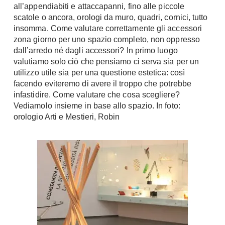
all’appendiabiti e attaccapanni, fino alle piccole
Chiller
Pareti Attrezzate
scatole o ancora, orologi da muro, quadri, cornici, tutto
Pompe di calore
Porta Tv
insomma. Come valutare correttamente gli accessori
zona giorno per uno spazio completo, non oppresso
Ecologia
Contatti
dall’arredo né dagli accessori? In primo luogo
valutiamo solo ciò che pensiamo ci serva sia per un
Geotermia
Divani
utilizzo utile sia per una questione estetica: così
Case in Legno
facendo eviteremo di avere il troppo che potrebbe
Divani moderni
Case Prefabbricate
infastidire. Come valutare che cosa scegliere?
Divani classici
Vediamolo insieme in base allo spazio. In foto:
Fotovoltaico
Poltrone
orologio Arti e Mestieri, Robin
Riciclo
Poltroncine
Energie Rinnovabili
Divanoletto
Bioedilizia
Chaise Longue
Teleriscaldamento
Divani Angolo
Cura della casa
Divani in Pelle
Pulizia
Complementi
Detergenti