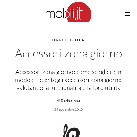
Cucine
Barbecue
Piscine
OGGETTISTICA
Cucine Design
Accessori zona giorno
Irrigazione
Cucine Moderne
Casette in Legno
Cucine Classiche
Amaca
Cucine Country
Accessori zona giorno: come scegliere in
Ombrelloni
Cucine Monoblocco
modo efficiente gli accessori zona giorno
Pergole
Consigli Cucine
valutando la funzionalità e la loro utilità
Giardinaggio
Attrezzature Interne
di Redazione
Piante
Elettrodomestici
25 novembre 2013
Luce
Frigoriferi
Lampade
Piani cottura
Lampadari