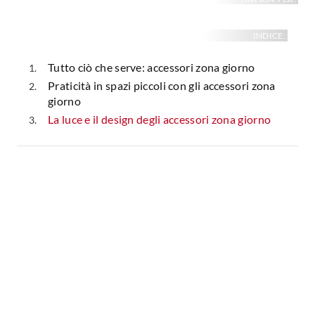
Fai da te in giardino
Giardino
Il fai da te in bagno
INDICE:
Arredo giardino
Casa fai da te
Tende da sole
Tutto ciò che serve: accessori zona giorno
Bricolage
Praticità in spazi piccoli con gli accessori zona
Gazebo
giorno
La luce e il design degli accessori zona giorno