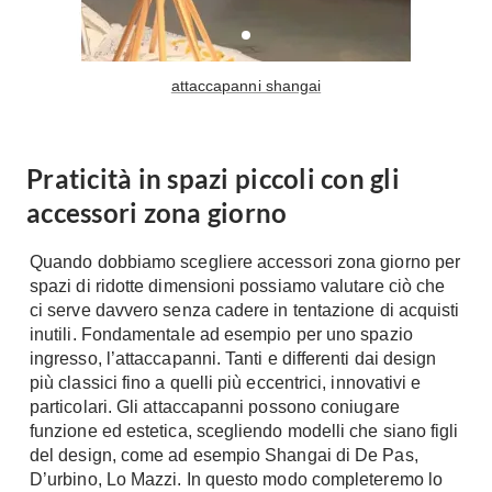
Tavoli
Stiro
Sedie
Aspirapolvere
Tavolini
Lavapavimenti
attaccapanni shangai
Tappeti
Progetti
Oggettistica
Complementi arredo
Praticità in spazi piccoli con gli
Ristrutturazione
Progetto
accessori zona giorno
Notte
Norme
Camere Matrimoniali
Quando dobbiamo scegliere accessori zona giorno per
Il Verde
spazi di ridotte dimensioni possiamo valutare ciò che
Letti
Restauri
ci serve davvero senza cadere in tentazione di acquisti
Comodino
Impianti
inutili. Fondamentale ad esempio per uno spazio
Camere Classiche
ingresso, l’attaccapanni. Tanti e differenti dai design
Hi-Fi
più classici fino a quelli più eccentrici, innovativi e
Lenzuola
particolari. Gli attaccapanni possono coniugare
Piumini
Televisori
funzione ed estetica, scegliendo modelli che siano figli
Letti Contenitore
Hi-Fi
del design, come ad esempio Shangai di De Pas,
D’urbino, Lo Mazzi. In questo modo completeremo lo
Letti a Scomparsa
Home-Theatre