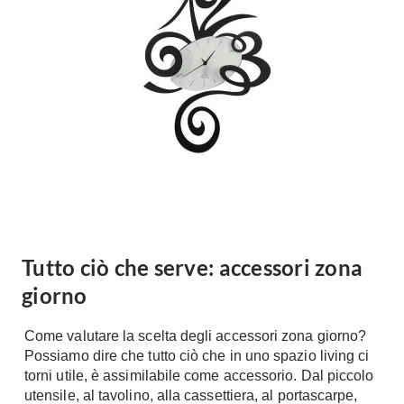
Forni
Faretti
Cappe
Applique
Lavastoviglie
Plafoniere
Lavatrici
Asciugatrici
Riscaldamento
Piccoli
Caminetti
Elettrodomestici
Stufe
Casalinghi
Radiatori
Moka
Caldaie
Bicchieri
Riscaldamento
Tutto ciò che serve: accessori zona
pavimento
Utensili cucina
giorno
Stube
Soggiorno
Come valutare la scelta degli accessori zona giorno?
Climatizzatori
Mobili Soggiorno
Possiamo dire che tutto ciò che in uno spazio living ci
Climatizzatore
Librerie
torni utile, è assimilabile come accessorio. Dal piccolo
Deumidificatori
utensile, al tavolino, alla cassettiera, al portascarpe,
Vetrine