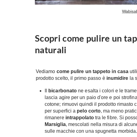
Wabisab
Scopri come pulire un tap
naturali
Vediamo
come pulire un tappeto in casa
uti
prodotto scelto, il primo passo è
inumidire
la s
Il
bicarbonato
ne esalta i colori e le tram
lascia agire per un paio d'ore e poi strofi
cotone; rimuovi quindi il prodotto rimast
per superfici a
pelo corto
, ma meno pratico
rimanere
intrappolato
tra le fibre. Si pos
Marsiglia
, mescolati nella misura di alcu
sulle macchie con una spugnetta morbida. 