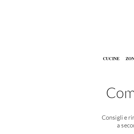
CUCINE
ZO
Come
Consigli e r
a seco