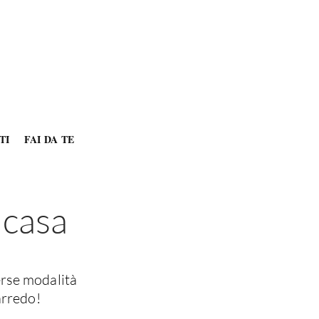
TI
FAI DA TE
 casa
erse modalità
arredo!