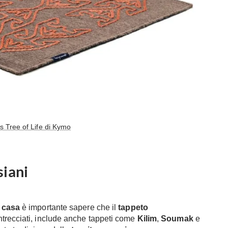
s Tree of Life di Kymo
siani
 casa
è importante sapere che il
tappeto
ntrecciati, include anche tappeti come
Kilim
,
Soumak
e