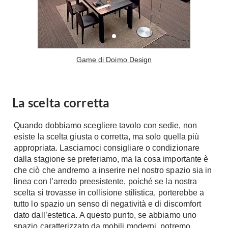
Tavoli
Stiro
Sedie
Aspirapolvere
Tavolini
Lavapavimenti
Tappeti
Game di Doimo Design
Progetti
Oggettistica
Complementi arredo
Ristrutturazione
Progetto
La scelta corretta
Notte
Norme
Camere Matrimoniali
Il Verde
Quando dobbiamo scegliere tavolo con sedie, non
Letti
esiste la scelta giusta o corretta, ma solo quella più
Restauri
appropriata. Lasciamoci consigliare o condizionare
Comodino
Impianti
dalla stagione se preferiamo, ma la cosa importante è
Camere Classiche
che ciò che andremo a inserire nel nostro spazio sia in
Hi-Fi
Lenzuola
linea con l’arredo preesistente, poiché se la nostra
scelta si trovasse in collisione stilistica, porterebbe a
Piumini
Televisori
tutto lo spazio un senso di negatività e di discomfort
Letti Contenitore
Hi-Fi
dato dall’estetica. A questo punto, se abbiamo uno
Letti a Scomparsa
Home-Theatre
spazio caratterizzato da mobili moderni, potremo