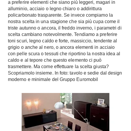
a preferire elementi che siano più leggeri, magari in
Chiller
Pareti Attrezzate
alluminio, acciaio o legno chiaro o addirittura
Pompe di calore
policarbonato trasparente. Se invece compiamo la
Porta Tv
nostra scelta in una stagione che sia più cupa come il
Ecologia
triste autunno o ancora, il freddo inverno, i parametri di
Contatti
scelta cambiano notevolmente. Tendiamo a preferire
Geotermia
Divani
toni scuri, legno caldo e forte, massiccio, tendente al
Case in Legno
grigio o anche al nero, o ancora elementi in acciaio
Divani moderni
con pelle scura o tessuti che riportino la nostra idea al
Case Prefabbricate
Divani classici
caldo e al tepore che questo elemento ci può
Fotovoltaico
trasmettere. Ma come effettuare la scelta giusta?
Poltrone
Riciclo
Scopriamolo insieme. In foto: tavolo e sedie dal design
Poltroncine
moderno e minimale del Gruppo Euromobil
Energie Rinnovabili
Divanoletto
Bioedilizia
Chaise Longue
Teleriscaldamento
Divani Angolo
Cura della casa
Divani in Pelle
Pulizia
Complementi
Detergenti