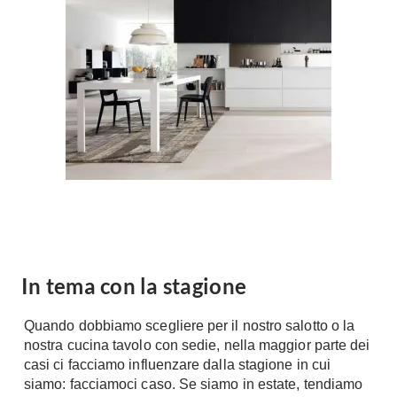
Forni
Faretti
Cappe
Applique
Lavastoviglie
Plafoniere
Lavatrici
Asciugatrici
Riscaldamento
Piccoli
Caminetti
Elettrodomestici
Stufe
Casalinghi
Radiatori
Moka
Caldaie
Bicchieri
Riscaldamento
pavimento
Utensili cucina
In tema con la stagione
Stube
Soggiorno
Quando dobbiamo scegliere per il nostro salotto o la
Climatizzatori
Mobili Soggiorno
nostra cucina tavolo con sedie, nella maggior parte dei
Climatizzatore
casi ci facciamo influenzare dalla stagione in cui
Librerie
siamo: facciamoci caso. Se siamo in estate, tendiamo
Deumidificatori
Vetrine