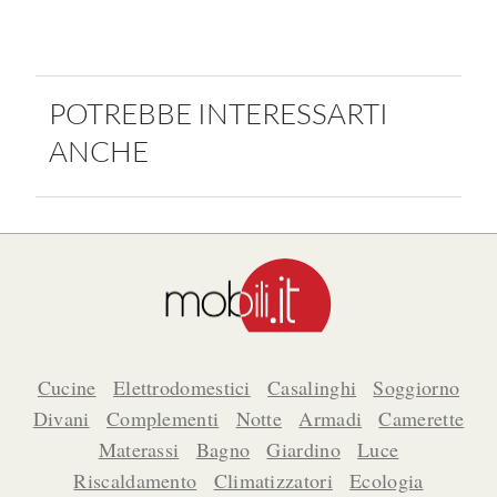
POTREBBE INTERESSARTI
ANCHE
Cucine
Elettrodomestici
Casalinghi
Soggiorno
Divani
Complementi
Notte
Armadi
Camerette
Materassi
Bagno
Giardino
Luce
Riscaldamento
Climatizzatori
Ecologia