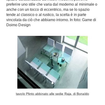
preferire uno stile che varia dal moderno al minimale o
Console
Armadi
anche con un tocco di eccentrico, ma se lo spazio
tende al classico o al rustico, la scelta è in parte
Porte
Armadio ante Battenti
vincolata da ciò che abbiamo intorno. In foto: Game di
Armadi ante
Blindate
Doimo Design
Scorrevoli
Porte Interne
Cabine Armadio
Porte Scorrevoli
Armadi su misura
Portoni
Armadi Angolo
Maniglie
I consigli sugli armadi
Finestre
Camerette
Finestre Pvc
Camerette Ragazzi
Finestre Alluminio
Camerette Bambini
Finestre Legno
Letti a Castello
Persiane
tavolo Plinto abbinato alle sedie Raja, di Bonaldo
Per Neonati
Scale
Lettini