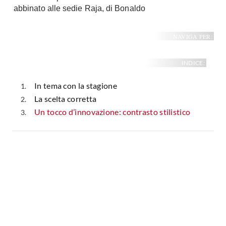
abbinato alle sedie Raja, di Bonaldo
Fai da te in giardino
Giardino
Il fai da te in bagno
Arredo giardino
NAVIGA PER:
Casa fai da te
Tende da sole
Bricolage
Gazebo
INDICE:
In tema con la stagione
La scelta corretta
Un tocco d’innovazione: contrasto stilistico