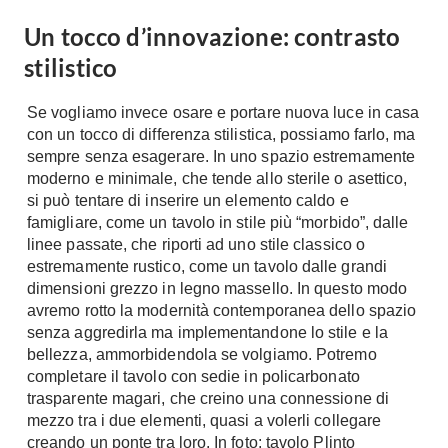
A Chiocciola
Materassi
Un tocco d’innovazione: contrasto
Scale Interni
stilistico
Lattice
Ringhiere
Memory Foam
Se vogliamo invece osare e portare nuova luce in casa
Rivestimenti
Reti Letto
con un tocco di differenza stilistica, possiamo farlo, ma
Cuscini
Ceramica
sempre senza esagerare. In uno spazio estremamente
moderno e minimale, che tende allo sterile o asettico,
Consigli materassi
Cotto
si può tentare di inserire un elemento caldo e
Resina
famigliare, come un tavolo in stile più “morbido”, dalle
Bagno
Parquet
linee passate, che riporti ad uno stile classico o
Arredo Bagno
estremamente rustico, come un tavolo dalle grandi
Gres
Sanitari
dimensioni grezzo in legno massello. In questo modo
Laminato
avremo rotto la modernità contemporanea dello spazio
Cabine Doccia
Moquette
senza aggredirla ma implementandone lo stile e la
Idromassaggio
bellezza, ammorbidendola se volgiamo. Potremo
Carta da parati
Accessori Bagno
completare il tavolo con sedie in policarbonato
Pavimenti esterni
trasparente magari, che creino una connessione di
Rubinetteria
mezzo tra i due elementi, quasi a volerli collegare
Fai da Te
Vasche da Bagno
creando un ponte tra loro. In foto: tavolo Plinto