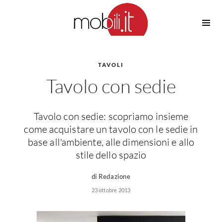
Cucine
Barbecue
Piscine
TAVOLI
Cucine Design
Tavolo con sedie
Irrigazione
Cucine Moderne
Casette in Legno
Cucine Classiche
Amaca
Cucine Country
Tavolo con sedie: scopriamo insieme
Ombrelloni
Cucine Monoblocco
come acquistare un tavolo con le sedie in
Pergole
Consigli Cucine
base all'ambiente, alle dimensioni e allo
Giardinaggio
stile dello spazio
Attrezzature Interne
Piante
Elettrodomestici
di Redazione
Luce
23 ottobre 2013
Frigoriferi
Lampade
Piani cottura
Lampadari