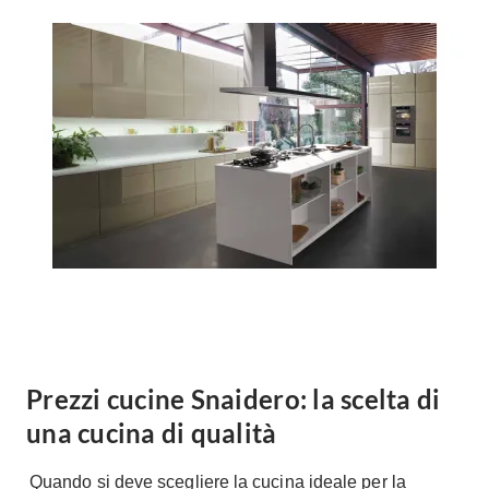
Forni
Faretti
Cappe
Applique
Lavastoviglie
Plafoniere
Lavatrici
Asciugatrici
Riscaldamento
Piccoli
Caminetti
Elettrodomestici
Stufe
Casalinghi
Radiatori
Moka
Caldaie
Bicchieri
Riscaldamento
pavimento
Utensili cucina
Stube
Soggiorno
Prezzi cucine Snaidero: la scelta di
Climatizzatori
Mobili Soggiorno
una cucina di qualità
Climatizzatore
Librerie
Deumidificatori
Quando si deve scegliere la cucina ideale per la
Vetrine