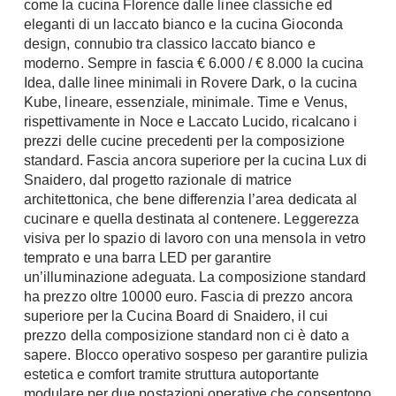
come la cucina Florence dalle linee classiche ed
A Chiocciola
eleganti di un laccato bianco e la cucina Gioconda
Materassi
Scale Interni
design, connubio tra classico laccato bianco e
Lattice
moderno. Sempre in fascia € 6.000 / € 8.000 la cucina
Ringhiere
Memory Foam
Idea, dalle linee minimali in Rovere Dark, o la cucina
Kube, lineare, essenziale, minimale. Time e Venus,
Rivestimenti
Reti Letto
rispettivamente in Noce e Laccato Lucido, ricalcano i
Cuscini
Ceramica
prezzi delle cucine precedenti per la composizione
Consigli materassi
standard. Fascia ancora superiore per la cucina Lux di
Cotto
Snaidero, dal progetto razionale di matrice
Resina
Bagno
architettonica, che bene differenzia l’area dedicata al
Parquet
cucinare e quella destinata al contenere. Leggerezza
Arredo Bagno
visiva per lo spazio di lavoro con una mensola in vetro
Gres
Sanitari
temprato e una barra LED per garantire
Laminato
un’illuminazione adeguata. La composizione standard
Cabine Doccia
Moquette
ha prezzo oltre 10000 euro. Fascia di prezzo ancora
Idromassaggio
superiore per la Cucina Board di Snaidero, il cui
Carta da parati
Accessori Bagno
prezzo della composizione standard non ci è dato a
Pavimenti esterni
sapere. Blocco operativo sospeso per garantire pulizia
Rubinetteria
estetica e comfort tramite struttura autoportante
Fai da Te
Vasche da Bagno
modulare per due postazioni operative che consentono