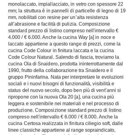
monolaccato, impiallacciato, in vetro con spessore 22
Console
Armadi
mm; la struttura è in pannelli di particelle di legno di 19
mm, nobilitati con resine per un’alta resistenza
Porte
Armadio ante Battenti
all’abrasione e facilità di pulizia. Composizione
Armadi ante
standard prezzo di listino compreso nell'intervallo €
Blindate
Scorrevoli
4.000 / € 6.000. Anche la cucina Way [a] in noce e
Porte Interne
laccato appartiene a questo range di prezzi, come la
Cabine Armadio
Porte Scorrevoli
cucina Code Colour in finitura laccata e la cucina
Armadi su misura
Portoni
Code Colour Natural. Salendo di fascia, troviamo la
Armadi Angolo
cucina Ola di Snaidero, prodotta ininterrottamente dal
Maniglie
1990, frutto della collaborazione tra Snaidero e il
I consigli sugli armadi
gruppo Pininfarina. Nata per interpretare le evoluzioni
Finestre
sociali e i nuovi bisogni di funzionalità, visibilità e
Camerette
Finestre Pvc
status del nuovo secolo, dopo ben più di vent’anni si
Camerette Ragazzi
ripropone con la nuova Ola 20 [a], una cucina più
Finestre Alluminio
leggera e sostenibile nei materiali e nel processo di
Camerette Bambini
Finestre Legno
produzione. Composizione standard prezzo di listino
Letti a Castello
Persiane
compreso nell'intervallo € 6.000 / € 8.000. Anche la
Per Neonati
cucina Certosa realizzata in finitura ciliegio soft, dalle
Scale
Lettini
linee classiche appartiene al range sopraindicato,