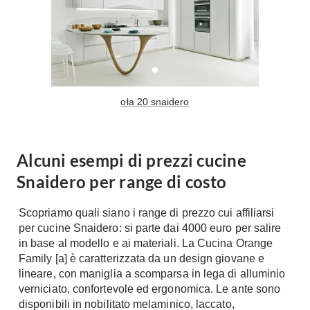
Tavoli
Stiro
Sedie
Aspirapolvere
Tavolini
Lavapavimenti
Tappeti
Progetti
Oggettistica
ola 20 snaidero
Complementi arredo
Ristrutturazione
Progetto
Notte
Norme
Alcuni esempi di prezzi cucine
Camere Matrimoniali
Il Verde
Snaidero per range di costo
Letti
Restauri
Comodino
Impianti
Scopriamo quali siano i range di prezzo cui affiliarsi
Camere Classiche
per cucine Snaidero: si parte dai 4000 euro per salire
Hi-Fi
Lenzuola
in base al modello e ai materiali. La Cucina Orange
Family [a] è caratterizzata da un design giovane e
Piumini
Televisori
lineare, con maniglia a scomparsa in lega di alluminio
Letti Contenitore
Hi-Fi
verniciato, confortevole ed ergonomica. Le ante sono
Letti a Scomparsa
disponibili in nobilitato melaminico, laccato,
Home-Theatre