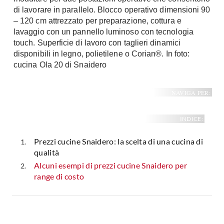
Fai da te in giardino
di lavorare in parallelo. Blocco operativo dimensioni 90
Giardino
– 120 cm attrezzato per preparazione, cottura e
Il fai da te in bagno
lavaggio con un pannello luminoso con tecnologia
Arredo giardino
Casa fai da te
touch. Superficie di lavoro con taglieri dinamici
Tende da sole
Bricolage
disponibili in legno, polietilene o Corian®. In foto:
Gazebo
cucina Ola 20 di Snaidero
NAVIGA PER:
INDICE:
Prezzi cucine Snaidero: la scelta di una cucina di
qualità
Alcuni esempi di prezzi cucine Snaidero per
range di costo