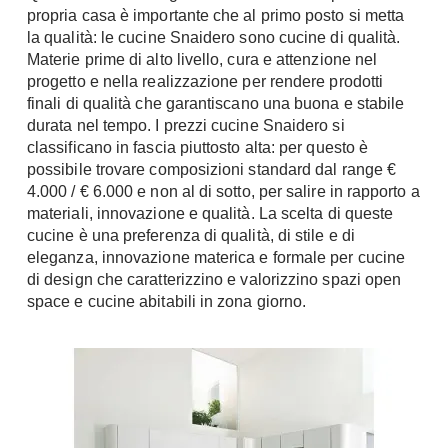
propria casa è importante che al primo posto si metta
Chiller
Pareti Attrezzate
la qualità: le cucine Snaidero sono cucine di qualità.
Pompe di calore
Porta Tv
Materie prime di alto livello, cura e attenzione nel
progetto e nella realizzazione per rendere prodotti
Ecologia
Contatti
finali di qualità che garantiscano una buona e stabile
durata nel tempo. I prezzi cucine Snaidero si
Geotermia
Divani
classificano in fascia piuttosto alta: per questo è
Case in Legno
possibile trovare composizioni standard dal range €
Divani moderni
Case Prefabbricate
4.000 / € 6.000 e non al di sotto, per salire in rapporto a
Divani classici
materiali, innovazione e qualità. La scelta di queste
Fotovoltaico
Poltrone
cucine è una preferenza di qualità, di stile e di
Riciclo
eleganza, innovazione materica e formale per cucine
Poltroncine
Energie Rinnovabili
di design che caratterizzino e valorizzino spazi open
Divanoletto
Bioedilizia
space e cucine abitabili in zona giorno.
Chaise Longue
Teleriscaldamento
Divani Angolo
Cura della casa
Divani in Pelle
Pulizia
Complementi
Detergenti