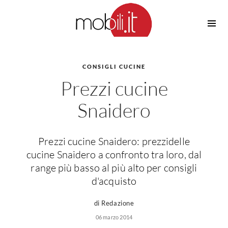
Cucine
Barbecue
Piscine
CONSIGLI CUCINE
Cucine Design
Prezzi cucine
Irrigazione
Cucine Moderne
Casette in Legno
Cucine Classiche
Snaidero
Amaca
Cucine Country
Ombrelloni
Cucine Monoblocco
Prezzi cucine Snaidero: prezzidelle
Pergole
Consigli Cucine
cucine Snaidero a confronto tra loro, dal
Giardinaggio
Attrezzature Interne
range più basso al più alto per consigli
Piante
d'acquisto
Elettrodomestici
Luce
Frigoriferi
di Redazione
Lampade
Piani cottura
06 marzo 2014
Lampadari