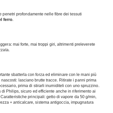
e penetri profondamente nelle fibre dei tessuti
l ferro
.
era: mai forte, mai troppi giri, altrimenti preleverete
zzata.
tante sbatterla con forza ed eliminare con le mani più
nascosti: lasciano brutte tracce. Ritirate i panni prima
ecessario, prima di stirarli inumiditeli con uno spruzzino.
 di Philips
, sicuro ed efficiente anche in riferimento ai
 Caratteristiche principali: getto di vapore da 50 g/min,
rezza + anticalcare, sistema antigoccia, impugnatura