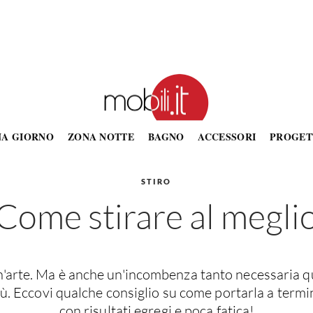
NA GIORNO
ZONA NOTTE
BAGNO
ACCESSORI
PROGET
STIRO
Come stirare al megli
un'arte. Ma è anche un'incombenza tanto necessaria 
iù. Eccovi qualche consiglio su come portarla a termi
con risultati egregi e poca fatica!