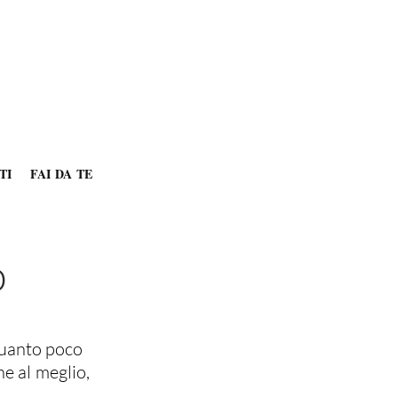
TI
FAI DA TE
o
quanto poco
ne al meglio,