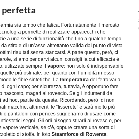
 perfetta
sparmia sia tempo che fatica. Fortunatamente il mercato
tecnologia permette di realizzare apparecchi che
ie a una serie di funzionalità che fino a qualche tempo
a stiro e di un’asse altrettanto valida dal punto di vista
ttimi risultati senza stancarsi. A parte questo, però, ci
role, stiamo per darvi alcuni consigli la cui efficacia è
o, utilizzate sempre il
vapore
: non solo è indispensabile
quelle più ostinate, per quanto con l’umidità in esso
 modo le fibre sintetiche. La
temperatura
del ferro varia
a di ogni capo; per sicurezza, tuttavia, è opportuno fare
 nascosto, magari al rovescio. Se gli indumenti da
li ad hoc, partite da queste. Ricordando, però, di non
ali macchie, altrimenti le “fisserete” e sarà molto più
biti o pantaloni con pences suggeriamo di usare come
antiestetici segni. Gli orli bisogna stirarli al rovescio, per
e vapore verticale, se c’è, oppure creare una sorta di
letto di stoffa. In foto
Steamforce di Rowenta
,