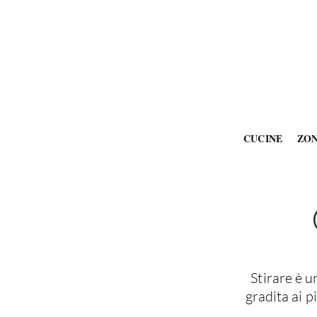
CUCINE
ZO
Stirare è 
gradita ai p