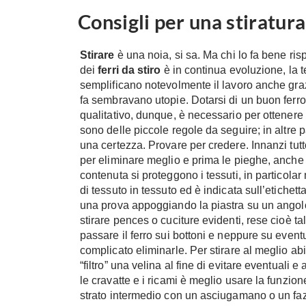
Consigli per una stiratura
Stirare
è una noia, si sa. Ma chi lo fa bene ri
dei
ferri da stiro
è in continua evoluzione, la 
semplificano notevolmente il lavoro anche graz
fa sembravano utopie. Dotarsi di un buon ferro d
qualitativo, dunque, è necessario per ottenere o
sono delle piccole regole da seguire; in altre pa
una certezza. Provare per credere. Innanzi tutt
per eliminare meglio e prima le pieghe, anche 
contenuta si proteggono i tessuti, in particolar
di tessuto in tessuto ed è indicata sull’etichett
una prova appoggiando la piastra su un angolo
stirare pences o cuciture evidenti, rese cioè ta
passare il ferro sui bottoni e neppure su eventu
complicato eliminarle. Per stirare al meglio a
“filtro” una velina al fine di evitare eventuali e 
le cravatte e i ricami è meglio usare la funzion
strato intermedio con un asciugamano o un fazzo