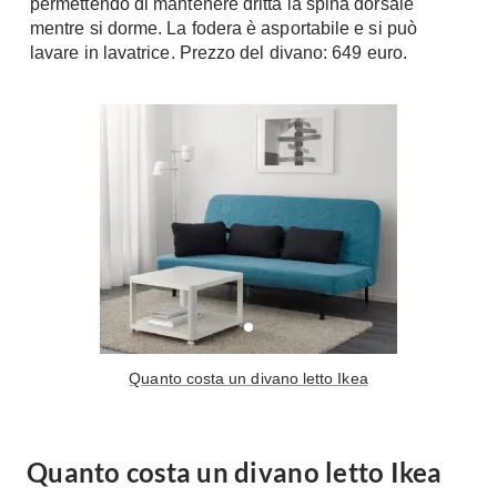
permettendo di mantenere dritta la spina dorsale
Tavoli
Stiro
mentre si dorme. La fodera è asportabile e si può
Sedie
lavare in lavatrice. Prezzo del divano: 649 euro.
Aspirapolvere
Tavolini
Lavapavimenti
Tappeti
Progetti
Oggettistica
Complementi arredo
Ristrutturazione
Progetto
Notte
Norme
Camere Matrimoniali
Il Verde
Letti
Restauri
Comodino
Impianti
Camere Classiche
Quanto costa un divano letto Ikea
Hi-Fi
Lenzuola
Piumini
Televisori
Letti Contenitore
Hi-Fi
Quanto costa un divano letto Ikea
Letti a Scomparsa
Home-Theatre