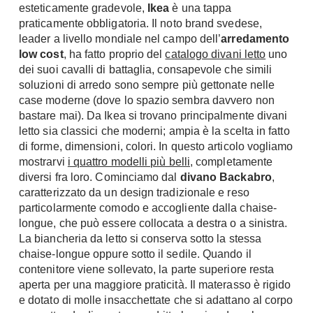
esteticamente gradevole,
Ikea
è una tappa
Chiller
Pareti Attrezzate
praticamente obbligatoria. Il noto brand svedese,
Pompe di calore
Porta Tv
leader a livello mondiale nel campo dell’
arredamento
low cost
, ha fatto proprio del
catalogo divani letto
uno
Ecologia
Contatti
dei suoi cavalli di battaglia, consapevole che simili
soluzioni di arredo sono sempre più gettonate nelle
Geotermia
Divani
case moderne (dove lo spazio sembra davvero non
Case in Legno
bastare mai). Da Ikea si trovano principalmente divani
Divani moderni
Case Prefabbricate
letto sia classici che moderni; ampia è la scelta in fatto
Divani classici
di forme, dimensioni, colori. In questo articolo vogliamo
Fotovoltaico
mostrarvi
Poltrone
i quattro modelli più belli
, completamente
Riciclo
diversi fra loro. Cominciamo dal
divano Backabro
,
Poltroncine
Energie Rinnovabili
caratterizzato da un design tradizionale e reso
Divanoletto
particolarmente comodo e accogliente dalla chaise-
Bioedilizia
Chaise Longue
longue, che può essere collocata a destra o a sinistra.
Teleriscaldamento
La biancheria da letto si conserva sotto la stessa
Divani Angolo
chaise-longue oppure sotto il sedile. Quando il
Cura della casa
Divani in Pelle
contenitore viene sollevato, la parte superiore resta
aperta per una maggiore praticità. Il materasso è rigido
Pulizia
Complementi
e dotato di molle insacchettate che si adattano al corpo
Detergenti