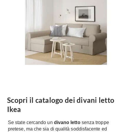
Forni
Faretti
Cappe
Applique
Lavastoviglie
Plafoniere
Lavatrici
Asciugatrici
Riscaldamento
Piccoli
Caminetti
Elettrodomestici
Stufe
Casalinghi
Radiatori
Moka
Caldaie
Bicchieri
Riscaldamento
pavimento
Utensili cucina
Stube
Scopri il catalogo dei divani letto
Soggiorno
Ikea
Climatizzatori
Mobili Soggiorno
Climatizzatore
Librerie
Se state cercando un
divano letto
senza troppe
Deumidificatori
pretese, ma che sia di qualità soddisfacente ed
Vetrine