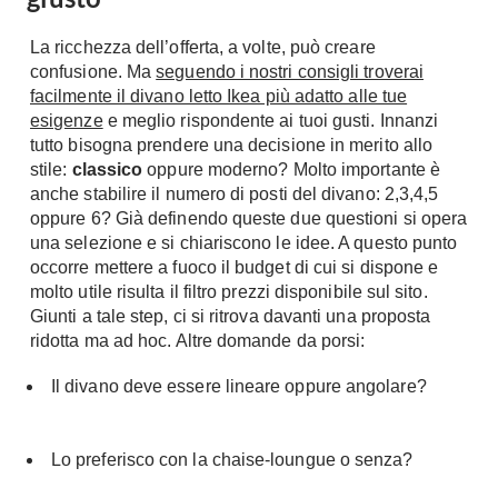
Fai da te in giardino
Giardino
La ricchezza dell’offerta, a volte, può creare
Il fai da te in bagno
confusione. Ma
Arredo giardino
seguendo i nostri consigli troverai
Casa fai da te
facilmente il divano letto Ikea più adatto alle tue
Tende da sole
Bricolage
esigenze
e meglio rispondente ai tuoi gusti. Innanzi
Gazebo
tutto bisogna prendere una decisione in merito allo
stile:
classico
oppure moderno? Molto importante è
anche stabilire il numero di posti del divano: 2,3,4,5
oppure 6? Già definendo queste due questioni si opera
una selezione e si chiariscono le idee. A questo punto
occorre mettere a fuoco il budget di cui si dispone e
molto utile risulta il filtro prezzi disponibile sul sito.
Giunti a tale step, ci si ritrova davanti una proposta
ridotta ma ad hoc. Altre domande da porsi:
Il divano deve essere lineare oppure angolare?
Lo preferisco con la chaise-loungue o senza?