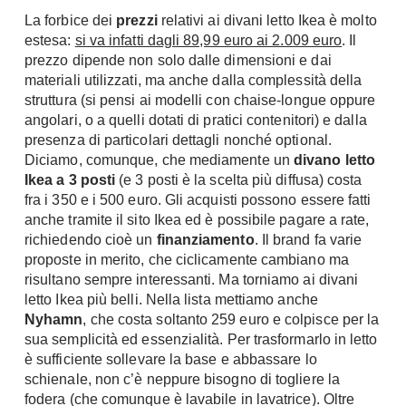
Console
La forbice dei
prezzi
relativi ai divani letto Ikea è molto
Armadi
estesa:
si va infatti dagli 89,99 euro ai 2.009 euro
. Il
prezzo dipende non solo dalle dimensioni e dai
Porte
Armadio ante Battenti
materiali utilizzati, ma anche dalla complessità della
Armadi ante
Blindate
struttura (si pensi ai modelli con chaise-longue oppure
Scorrevoli
Porte Interne
angolari, o a quelli dotati di pratici contenitori) e dalla
Cabine Armadio
presenza di particolari dettagli nonché optional.
Porte Scorrevoli
Diciamo, comunque, che mediamente un
Armadi su misura
divano letto
Portoni
Ikea a 3 posti
(e 3 posti è la scelta più diffusa) costa
Armadi Angolo
Maniglie
fra i 350 e i 500 euro. Gli acquisti possono essere fatti
I consigli sugli armadi
anche tramite il sito Ikea ed è possibile pagare a rate,
Finestre
richiedendo cioè un
finanziamento
. Il brand fa varie
Camerette
proposte in merito, che ciclicamente cambiano ma
Finestre Pvc
risultano sempre interessanti. Ma torniamo ai divani
Camerette Ragazzi
Finestre Alluminio
letto Ikea più belli. Nella lista mettiamo anche
Camerette Bambini
Nyhamn
, che costa soltanto 259 euro e colpisce per la
Finestre Legno
Letti a Castello
sua semplicità ed essenzialità. Per trasformarlo in letto
Persiane
è sufficiente sollevare la base e abbassare lo
Per Neonati
schienale, non c’è neppure bisogno di togliere la
Scale
Lettini
fodera (che comunque è lavabile in lavatrice). Oltre