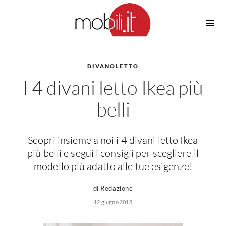
Cucine
Barbecue
Piscine
DIVANOLETTO
Cucine Design
I 4 divani letto Ikea più
Irrigazione
Cucine Moderne
Casette in Legno
Cucine Classiche
belli
Amaca
Cucine Country
Ombrelloni
Cucine Monoblocco
Scopri insieme a noi i 4 divani letto Ikea
Pergole
Consigli Cucine
più belli e segui i consigli per scegliere il
Giardinaggio
Attrezzature Interne
modello più adatto alle tue esigenze!
Piante
Elettrodomestici
di Redazione
Luce
Frigoriferi
12 giugno 2018
Lampade
Piani cottura
Lampadari