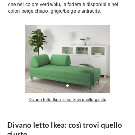
che nel colore verde/blu, la fodera è disponibile nei
A Chiocciola
Materassi
colori beige chiaro, grigio/beige e antracite.
Scale Interni
Lattice
Ringhiere
Memory Foam
Rivestimenti
Reti Letto
Cuscini
Ceramica
Consigli materassi
Cotto
Resina
Bagno
Parquet
Arredo Bagno
Gres
Sanitari
Laminato
Cabine Doccia
Moquette
Divano letto Ikea: così trovi quello giusto
Idromassaggio
Carta da parati
Accessori Bagno
Pavimenti esterni
Rubinetteria
Divano letto Ikea: così trovi quello
Fai da Te
Vasche da Bagno
giusto