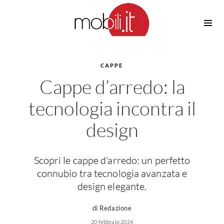
Cucine
Barbecue
Piscine
CAPPE
Cucine Design
Cappe d’arredo: la
Irrigazione
Cucine Moderne
Casette in Legno
Cucine Classiche
tecnologia incontra il
Amaca
Cucine Country
design
Ombrelloni
Cucine Monoblocco
Pergole
Consigli Cucine
Giardinaggio
Attrezzature Interne
Scopri le cappe d'arredo: un perfetto
Piante
connubio tra tecnologia avanzata e
Elettrodomestici
design elegante.
Luce
Frigoriferi
Lampade
di Redazione
Piani cottura
Lampadari
20 febbraio 2024