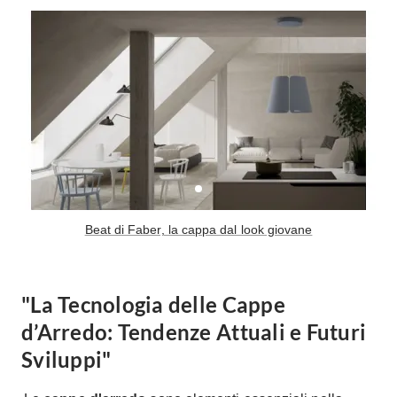
Tavoli
Stiro
Sedie
Aspirapolvere
Tavolini
Lavapavimenti
Tappeti
Progetti
Oggettistica
Complementi arredo
Ristrutturazione
Progetto
Notte
Norme
Camere Matrimoniali
Il Verde
Beat di Faber, la cappa dal look giovane
Letti
Restauri
Comodino
Impianti
Camere Classiche
"La Tecnologia delle Cappe
Hi-Fi
Lenzuola
d’Arredo: Tendenze Attuali e Futuri
Piumini
Televisori
Sviluppi"
Letti Contenitore
Hi-Fi
Letti a Scomparsa
Home-Theatre