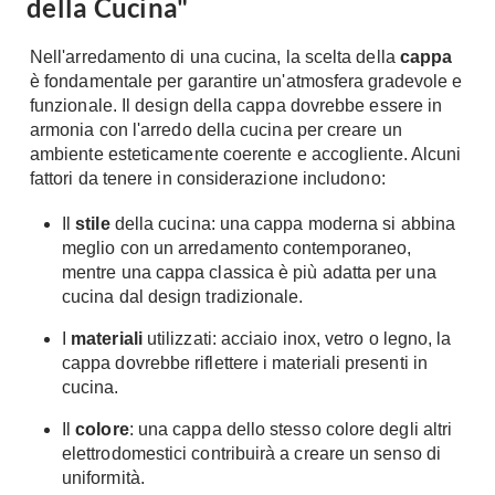
della Cucina"
Fai da te in giardino
Giardino
Il fai da te in bagno
Nell'arredamento di una cucina, la scelta della
cappa
Arredo giardino
è fondamentale per garantire un'atmosfera gradevole e
Casa fai da te
Tende da sole
funzionale. Il design della cappa dovrebbe essere in
Bricolage
armonia con l'arredo della cucina per creare un
Gazebo
ambiente esteticamente coerente e accogliente. Alcuni
fattori da tenere in considerazione includono:
Il
stile
della cucina: una cappa moderna si abbina
meglio con un arredamento contemporaneo,
mentre una cappa classica è più adatta per una
cucina dal design tradizionale.
I
materiali
utilizzati: acciaio inox, vetro o legno, la
cappa dovrebbe riflettere i materiali presenti in
cucina.
Il
colore
: una cappa dello stesso colore degli altri
elettrodomestici contribuirà a creare un senso di
uniformità.