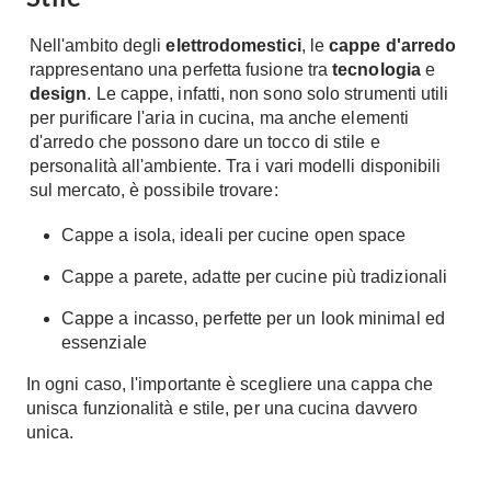
Chiller
Pareti Attrezzate
Nell'ambito degli
elettrodomestici
, le
cappe d'arredo
Pompe di calore
Porta Tv
rappresentano una perfetta fusione tra
tecnologia
e
design
. Le cappe, infatti, non sono solo strumenti utili
Ecologia
Contatti
per purificare l'aria in cucina, ma anche elementi
Geotermia
d'arredo che possono dare un tocco di stile e
Divani
personalità all'ambiente. Tra i vari modelli disponibili
Case in Legno
sul mercato, è possibile trovare:
Divani moderni
Case Prefabbricate
Divani classici
Fotovoltaico
Cappe a isola, ideali per cucine open space
Poltrone
Riciclo
Cappe a parete, adatte per cucine più tradizionali
Poltroncine
Energie Rinnovabili
Divanoletto
Cappe a incasso, perfette per un look minimal ed
Bioedilizia
essenziale
Chaise Longue
Teleriscaldamento
Divani Angolo
In ogni caso, l'importante è scegliere una cappa che
unisca
funzionalità
e
stile
, per una cucina davvero
Cura della casa
Divani in Pelle
unica.
Pulizia
Complementi
Detergenti