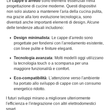
Le
cappe d'arredo
sono elementi essenziali nella
Console
progettazione di cucine moderne. Questi dispositivi
Armadi
non solo aiutano a mantenere l'aria della cucina pulita,
Porte
ma grazie alla loro evoluzione tecnologica, sono
Armadio ante Battenti
diventati anche importanti elementi di design. Alcune
Armadi ante
Blindate
delle tendenze attuali includono:
Scorrevoli
Porte Interne
Cabine Armadio
Design minimalista
: Le cappe d'arredo sono
Porte Scorrevoli
progettate per fondersi con l'arredamento esistente,
Armadi su misura
Portoni
con linee pulite e finiture eleganti.
Armadi Angolo
Maniglie
I consigli sugli armadi
Tecnologia avanzata
: Molti modelli oggi utilizzano
la tecnologia touch o a scomparsa per una
Finestre
maggiore funzionalità e comfort.
Camerette
Finestre Pvc
Camerette Ragazzi
Eco-compatibilità
: L'attenzione verso l'ambiente
Finestre Alluminio
ha portato allo sviluppo di cappe con un consumo
Camerette Bambini
Finestre Legno
energetico ridotto.
Letti a Castello
Persiane
I futuri sviluppi mirano a migliorare ulteriormente
Per Neonati
l'efficienza e l'integrazione con altri
elettrodomestici
Scale
Lettini
smart.