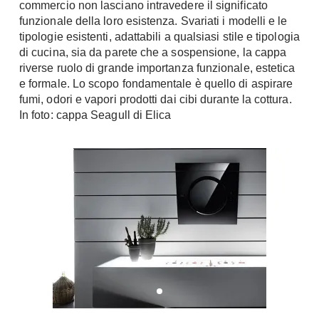
commercio non lasciano intravedere il significato
Chiller
Pareti Attrezzate
funzionale della loro esistenza. Svariati i modelli e le
Pompe di calore
tipologie esistenti, adattabili a qualsiasi stile e tipologia
Porta Tv
di cucina, sia da parete che a sospensione, la cappa
Ecologia
riverse ruolo di grande importanza funzionale, estetica
Contatti
e formale. Lo scopo fondamentale è quello di aspirare
Geotermia
Divani
fumi, odori e vapori prodotti dai cibi durante la cottura.
Case in Legno
In foto: cappa Seagull di Elica
Divani moderni
Case Prefabbricate
Divani classici
Fotovoltaico
Poltrone
Riciclo
Poltroncine
Energie Rinnovabili
Divanoletto
Bioedilizia
Chaise Longue
Teleriscaldamento
Divani Angolo
Cura della casa
Divani in Pelle
Pulizia
Complementi
Detergenti