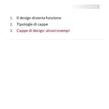
Fai da te in giardino
INDICE:
Giardino
Il fai da te in bagno
Arredo giardino
Il design diventa funzione
Casa fai da te
Tende da sole
Tipologie di cappe
Bricolage
Gazebo
Cappe di design: alcuni esempi