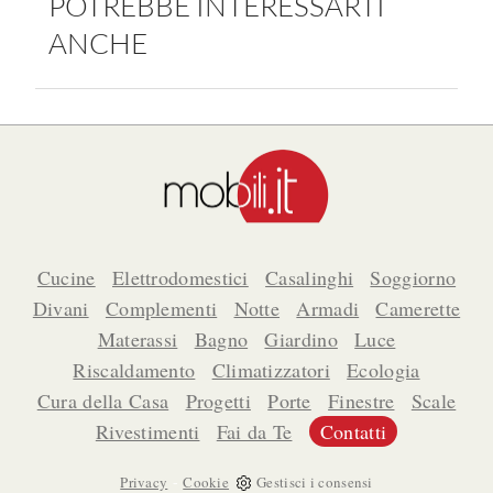
POTREBBE INTERESSARTI
ANCHE
Cucine
Elettrodomestici
Casalinghi
Soggiorno
Divani
Complementi
Notte
Armadi
Camerette
Materassi
Bagno
Giardino
Luce
Riscaldamento
Climatizzatori
Ecologia
Cura della Casa
Progetti
Porte
Finestre
Scale
Rivestimenti
Fai da Te
Contatti
-
Privacy
Cookie
Gestisci i consensi