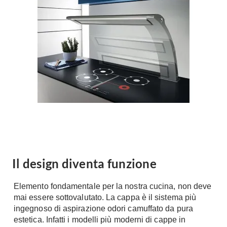
Forni
Faretti
Cappe
Applique
Lavastoviglie
Plafoniere
Lavatrici
Asciugatrici
Riscaldamento
Piccoli
Caminetti
Elettrodomestici
Stufe
Casalinghi
Radiatori
Moka
Caldaie
Bicchieri
Riscaldamento
pavimento
Utensili cucina
Il design diventa funzione
Stube
Soggiorno
Elemento fondamentale per la nostra cucina, non deve
Climatizzatori
Mobili Soggiorno
mai essere sottovalutato. La cappa è il sistema più
Climatizzatore
ingegnoso di aspirazione odori camuffato da pura
Librerie
estetica. Infatti i modelli più moderni di cappe in
Deumidificatori
Vetrine