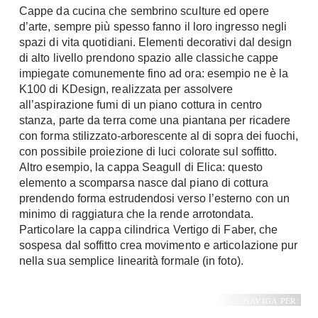
Cappe da cucina che sembrino sculture ed opere
A Chiocciola
Materassi
d’arte, sempre più spesso fanno il loro ingresso negli
Scale Interni
spazi di vita quotidiani. Elementi decorativi dal design
Lattice
Ringhiere
di alto livello prendono spazio alle classiche cappe
Memory Foam
impiegate comunemente fino ad ora: esempio ne è la
Rivestimenti
Reti Letto
K100 di KDesign, realizzata per assolvere
all’aspirazione fumi di un piano cottura in centro
Cuscini
Ceramica
stanza, parte da terra come una piantana per ricadere
Consigli materassi
Cotto
con forma stilizzato-arborescente al di sopra dei fuochi,
Resina
con possibile proiezione di luci colorate sul soffitto.
Bagno
Altro esempio, la cappa Seagull di Elica: questo
Parquet
elemento a scomparsa nasce dal piano di cottura
Arredo Bagno
Gres
prendendo forma estrudendosi verso l’esterno con un
Sanitari
Laminato
minimo di raggiatura che la rende arrotondata.
Cabine Doccia
Particolare la cappa cilindrica Vertigo di Faber, che
Moquette
sospesa dal soffitto crea movimento e articolazione pur
Idromassaggio
Carta da parati
nella sua semplice linearità formale (in foto).
Accessori Bagno
Pavimenti esterni
Rubinetteria
NAVIGA PER:
Fai da Te
Vasche da Bagno