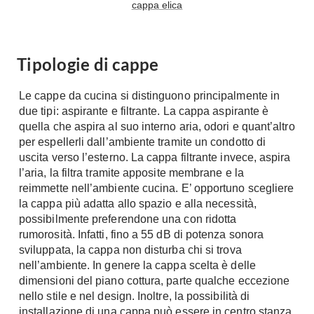
cappa elica
Tavoli
Stiro
Sedie
Aspirapolvere
Tavolini
Lavapavimenti
Tipologie di cappe
Tappeti
Progetti
Oggettistica
Le cappe da cucina si distinguono principalmente in
Complementi arredo
Ristrutturazione
due tipi: aspirante e filtrante. La cappa aspirante è
quella che aspira al suo interno aria, odori e quant’altro
Progetto
Notte
per espellerli dall’ambiente tramite un condotto di
Norme
uscita verso l’esterno. La cappa filtrante invece, aspira
Camere Matrimoniali
Il Verde
l’aria, la filtra tramite apposite membrane e la
Letti
reimmette nell’ambiente cucina. E’ opportuno scegliere
Restauri
la cappa più adatta allo spazio e alla necessità,
Comodino
Impianti
possibilmente preferendone una con ridotta
Camere Classiche
rumorosità. Infatti, fino a 55 dB di potenza sonora
Hi-Fi
Lenzuola
sviluppata, la cappa non disturba chi si trova
nell’ambiente. In genere la cappa scelta è delle
Piumini
Televisori
dimensioni del piano cottura, parte qualche eccezione
Letti Contenitore
Hi-Fi
nello stile e nel design. Inoltre, la possibilità di
Letti a Scomparsa
Home-Theatre
installazione di una cappa può essere in centro stanza