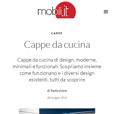
Cucine
Barbecue
Piscine
CAPPE
Cucine Design
Cappe da cucina
Irrigazione
Cucine Moderne
Casette in Legno
Cucine Classiche
Amaca
Cucine Country
Cappe da cucina di design, moderne,
Ombrelloni
Cucine Monoblocco
minimali e funzionali. Scopriamo insieme
Pergole
Consigli Cucine
come funzionano e i diversi design
Giardinaggio
esistenti, tutti da scoprire
Attrezzature Interne
Piante
Elettrodomestici
di Redazione
Luce
28 maggio 2013
Frigoriferi
Lampade
Piani cottura
Lampadari