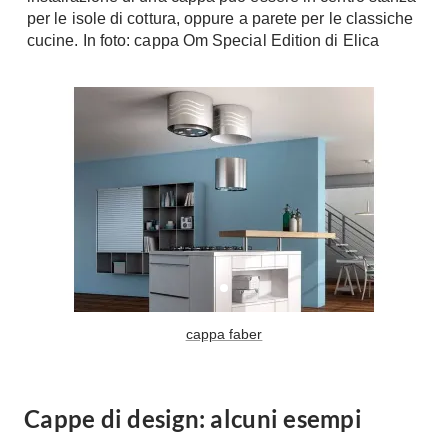
per le isole di cottura, oppure a parete per le classiche
Console
Armadi
cucine. In foto: cappa Om Special Edition di Elica
Porte
Armadio ante Battenti
Armadi ante
Blindate
Scorrevoli
Porte Interne
Cabine Armadio
Porte Scorrevoli
Armadi su misura
Portoni
Armadi Angolo
Maniglie
I consigli sugli armadi
Finestre
Camerette
Finestre Pvc
Camerette Ragazzi
Finestre Alluminio
cappa faber
Camerette Bambini
Finestre Legno
Letti a Castello
Persiane
Per Neonati
Cappe di design: alcuni esempi
Scale
Lettini