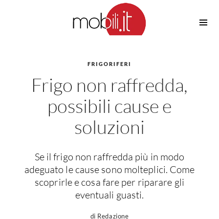
Cucine
Barbecue
Piscine
FRIGORIFERI
Cucine Design
Frigo non raffredda,
Irrigazione
Cucine Moderne
Casette in Legno
Cucine Classiche
possibili cause e
Amaca
Cucine Country
soluzioni
Ombrelloni
Cucine Monoblocco
Pergole
Consigli Cucine
Giardinaggio
Attrezzature Interne
Se il frigo non raffredda più in modo
Piante
adeguato le cause sono molteplici. Come
Elettrodomestici
scoprirle e cosa fare per riparare gli
Luce
Frigoriferi
eventuali guasti.
Lampade
Piani cottura
di Redazione
Lampadari