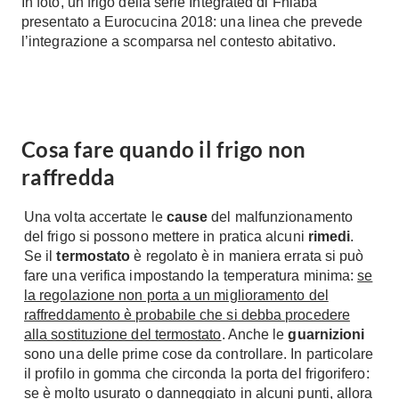
In foto, un frigo della serie Integrated di
Fhiaba
Tavoli
Stiro
presentato a Eurocucina 2018: una linea che prevede
Sedie
l’integrazione a scomparsa nel contesto abitativo.
Aspirapolvere
Tavolini
Lavapavimenti
Tappeti
Progetti
Oggettistica
Complementi arredo
Ristrutturazione
Cosa fare quando il frigo non
Progetto
raffredda
Notte
Norme
Camere Matrimoniali
Una volta accertate le
cause
del malfunzionamento
Il Verde
Letti
del frigo si possono mettere in pratica alcuni
rimedi
.
Restauri
Se il
termostato
è regolato è in maniera errata si può
Comodino
Impianti
fare una verifica impostando la temperatura minima:
se
Camere Classiche
la regolazione non porta a un miglioramento del
Hi-Fi
Lenzuola
raffreddamento è probabile che si debba procedere
alla sostituzione del termostato
. Anche le
guarnizioni
Piumini
Televisori
sono una delle prime cose da controllare. In particolare
Letti Contenitore
Hi-Fi
il profilo in gomma che circonda la porta del frigorifero:
Letti a Scomparsa
Home-Theatre
se è molto usurato o danneggiato in alcuni punti, allora