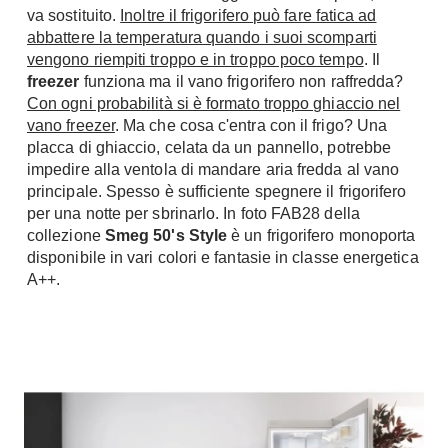
va sostituito.
Inoltre il frigorifero può fare fatica ad
Console
Armadi
abbattere la temperatura quando i suoi scomparti
vengono riempiti troppo e in troppo poco tempo
. Il
Porte
Armadio ante Battenti
freezer
funziona ma il vano frigorifero non raffredda?
Armadi ante
Blindate
Con ogni probabilità si è formato troppo ghiaccio nel
Scorrevoli
vano freezer
. Ma che cosa c'entra con il frigo? Una
Porte Interne
placca di ghiaccio, celata da un pannello, potrebbe
Cabine Armadio
Porte Scorrevoli
impedire alla ventola di mandare aria fredda al vano
Armadi su misura
Portoni
principale. Spesso è sufficiente spegnere il frigorifero
Armadi Angolo
per una notte per sbrinarlo. In foto FAB28 della
Maniglie
I consigli sugli armadi
collezione
Smeg 50's Style
è un frigorifero monoporta
disponibile in vari colori e fantasie in classe energetica
Finestre
A++.
Camerette
Finestre Pvc
Camerette Ragazzi
Finestre Alluminio
Camerette Bambini
Finestre Legno
Letti a Castello
Persiane
Per Neonati
Scale
Lettini