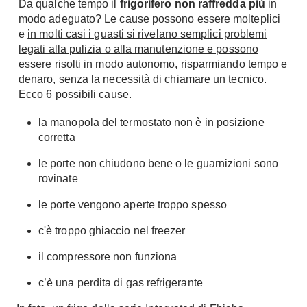
Da qualche tempo il
frigorifero non raffredda più
in
Chiller
Pareti Attrezzate
modo adeguato? Le cause possono essere molteplici
Pompe di calore
e
in molti casi i guasti si rivelano semplici problemi
Porta Tv
legati alla pulizia o alla manutenzione e possono
Ecologia
essere risolti in modo autonomo
, risparmiando tempo e
Contatti
denaro, senza la necessità di chiamare un tecnico.
Geotermia
Ecco 6 possibili cause.
Divani
Case in Legno
Divani moderni
la manopola del termostato non è in posizione
Case Prefabbricate
corretta
Divani classici
Fotovoltaico
Poltrone
le porte non chiudono bene o le guarnizioni sono
Riciclo
rovinate
Poltroncine
Energie Rinnovabili
Divanoletto
le porte vengono aperte troppo spesso
Bioedilizia
Chaise Longue
Teleriscaldamento
c'è troppo ghiaccio nel freezer
Divani Angolo
il compressore non funziona
Cura della casa
Divani in Pelle
Pulizia
c’è una perdita di gas refrigerante
Complementi
Detergenti