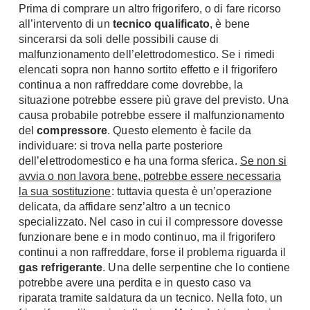
Prima di comprare un altro frigorifero, o di fare ricorso
Fai da te in giardino
Giardino
all’intervento di un
tecnico qualificato
, è bene
Il fai da te in bagno
sincerarsi da soli delle possibili cause di
Arredo giardino
Casa fai da te
malfunzionamento dell’elettrodomestico. Se i rimedi
Tende da sole
elencati sopra non hanno sortito effetto e il frigorifero
Bricolage
continua a non raffreddare come dovrebbe, la
Gazebo
situazione potrebbe essere più grave del previsto. Una
causa probabile potrebbe essere il malfunzionamento
del
compressore
. Questo elemento è facile da
individuare: si trova nella parte posteriore
dell’elettrodomestico e ha una forma sferica.
Se non si
avvia o non lavora bene, potrebbe essere necessaria
la sua sostituzione
: tuttavia questa è un’operazione
delicata, da affidare senz’altro a un tecnico
specializzato. Nel caso in cui il compressore dovesse
funzionare bene e in modo continuo, ma il frigorifero
continui a non raffreddare, forse il problema riguarda il
gas refrigerante
. Una delle serpentine che lo contiene
potrebbe avere una perdita e in questo caso va
riparata tramite saldatura da un tecnico. Nella foto, un