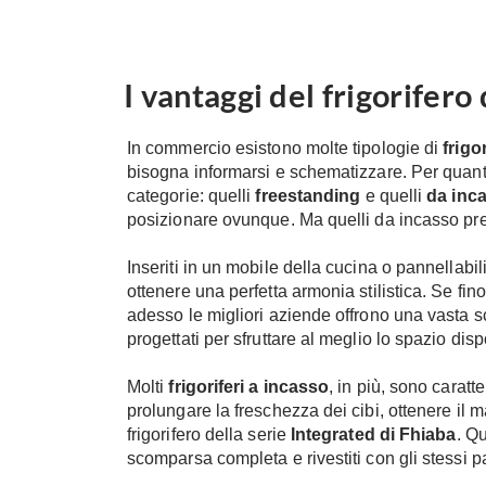
I vantaggi del frigorifero
In commercio esistono molte tipologie di
frigor
bisogna informarsi e schematizzare. Per quanto
categorie: quelli
freestanding
e quelli
da inc
posizionare ovunque. Ma quelli da incasso pre
Inseriti in un mobile della cucina o pannellabili
ottenere una perfetta armonia stilistica. Se fin
adesso le migliori aziende offrono una vasta sc
progettati per sfruttare al meglio lo spazio disp
Molti
frigoriferi a incasso
, in più, sono carat
prolungare la freschezza dei cibi, ottenere il m
frigorifero della serie
Integrated di Fhiaba
. Q
scomparsa completa e rivestiti con gli stessi pan