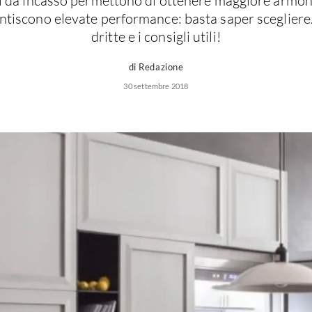
eri da incasso permettono di ottenere maggiore armoni
ntiscono elevate performance: basta saper scegliere.
dritte e i consigli utili!
di Redazione
30 settembre 2018