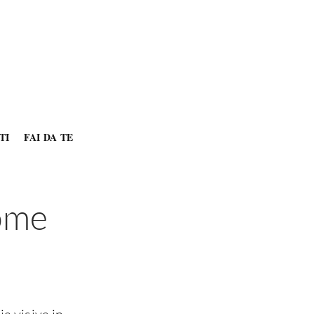
TI
FAI DA TE
come