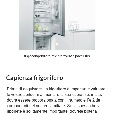
Fai da te in giardino
Giardino
Il fai da te in bagno
Arredo giardino
Casa fai da te
Tende da sole
Bricolage
Gazebo
frigocongelatore rex eletrolux SpacePlus
Capienza frigorifero
Prima di acquistare un frigorifero è importante valutare
le vostre abitudini alimentari: la sua capienza, infatti,
dovrà essere proporzionata con il numero e l’età dei
componenti del nucleo familiare. Se la spesa che vi
riponete è solitamente importante, dovrete poterla