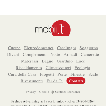
Cucine
Elettrodomestici
Casalinghi
Soggiorno
Divani
Complementi
Notte
Armadi
Camerette
Materassi
Bagno
Giardino
Luce
Riscaldamento
Climatizzatori
Ecologia
Cura della Casa
Progetti
Porte
Finestre
Scale
Rivestimenti
Fai da Te
Contatti
-
Privacy
Cookie
Gestisci i consensi
Prelude Advertising Srl a socio unico - P.Iva 03490440264
Iscrizione REA TV 276625 - Capitale sociale 30.000 euro i.v.