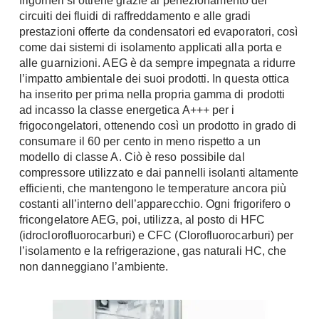
frigoriferi si ottiene grazie al perfezionamento dei
A Chiocciola
circuiti dei fluidi di raffreddamento e alle gradi
Materassi
prestazioni offerte da condensatori ed evaporatori, così
Scale Interni
Lattice
come dai sistemi di isolamento applicati alla porta e
Ringhiere
alle guarnizioni. AEG è da sempre impegnata a ridurre
Memory Foam
l’impatto ambientale dei suoi prodotti. In questa ottica
Rivestimenti
Reti Letto
ha inserito per prima nella propria gamma di prodotti
Cuscini
ad incasso la classe energetica A+++ per i
Ceramica
frigocongelatori, ottenendo così un prodotto in grado di
Consigli materassi
Cotto
consumare il 60 per cento in meno rispetto a un
Resina
modello di classe A. Ciò è reso possibile dal
Bagno
Parquet
compressore utilizzato e dai pannelli isolanti altamente
Arredo Bagno
efficienti, che mantengono le temperature ancora più
Gres
costanti all’interno dell’apparecchio. Ogni frigorifero o
Sanitari
Laminato
fricongelatore AEG, poi, utilizza, al posto di HFC
Cabine Doccia
Moquette
(idroclorofluorocarburi) e CFC (Clorofluorocarburi) per
Idromassaggio
l’isolamento e la refrigerazione, gas naturali HC, che
Carta da parati
non danneggiano l’ambiente.
Accessori Bagno
Pavimenti esterni
Rubinetteria
Fai da Te
Vasche da Bagno