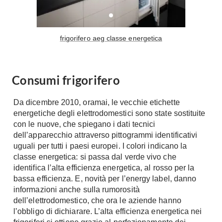
Console
Armadi
Porte
Armadio ante Battenti
frigorifero aeg classe energetica
Armadi ante
Blindate
Scorrevoli
Porte Interne
Cabine Armadio
Consumi frigorifero
Porte Scorrevoli
Armadi su misura
Portoni
Armadi Angolo
Da dicembre 2010, oramai, le vecchie etichette
Maniglie
energetiche degli elettrodomestici sono state sostituite
I consigli sugli armadi
con le nuove, che spiegano i dati tecnici
Finestre
dell’apparecchio attraverso pittogrammi identificativi
Camerette
uguali per tutti i paesi europei. I colori indicano la
Finestre Pvc
Camerette Ragazzi
classe energetica: si passa dal verde vivo che
Finestre Alluminio
identifica l’alta efficienza energetica, al rosso per la
Camerette Bambini
Finestre Legno
bassa efficienza. E, novità per l’energy label, danno
Letti a Castello
informazioni anche sulla rumorosità
Persiane
Per Neonati
dell’elettrodomestico, che ora le aziende hanno
l’obbligo di dichiarare. L’alta efficienza energetica nei
Scale
Lettini