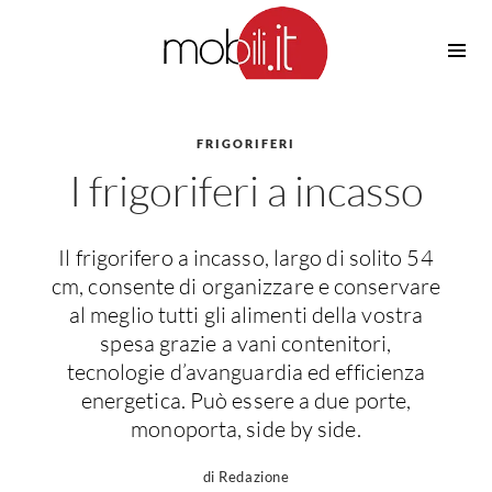
Cucine
Barbecue
Piscine
FRIGORIFERI
Cucine Design
I frigoriferi a incasso
Irrigazione
Cucine Moderne
Casette in Legno
Cucine Classiche
Amaca
Cucine Country
Il frigorifero a incasso, largo di solito 54
Ombrelloni
Cucine Monoblocco
cm, consente di organizzare e conservare
Pergole
Consigli Cucine
al meglio tutti gli alimenti della vostra
Giardinaggio
spesa grazie a vani contenitori,
Attrezzature Interne
Piante
tecnologie d’avanguardia ed efficienza
Elettrodomestici
energetica. Può essere a due porte,
Luce
monoporta, side by side.
Frigoriferi
Lampade
Piani cottura
di Redazione
Lampadari