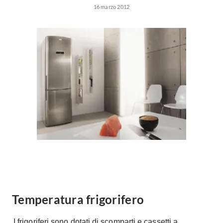
Forni
16 marzo 2012
Faretti
Cappe
Applique
Lavastoviglie
Plafoniere
Lavatrici
Asciugatrici
Riscaldamento
Piccoli
Caminetti
Elettrodomestici
Stufe
Casalinghi
Radiatori
Moka
Caldaie
Bicchieri
Riscaldamento
pavimento
Utensili cucina
Stube
Soggiorno
Climatizzatori
Mobili Soggiorno
Temperatura frigorifero
Climatizzatore
Librerie
Deumidificatori
Vetrine
I frigoriferi sono dotati di scomparti e cassetti a