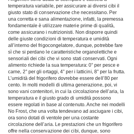
Chiller
temperatura variabile, per assicurare ai diversi cibi il
Pareti Attrezzate
giusto stato di conservazione che necessitano. Per
Pompe di calore
Porta Tv
una corretta e sana alimentazione, infatti, la premessa
fondamentale è utilizzare materie prime di qualità,
Ecologia
Contatti
come assicurano i nutrizionisti. Non disporre quindi
Geotermia
delle giuste condizioni di temperatura e umidità
Divani
all’interno del frigocongelatore, dunque, potrebbe fare
Case in Legno
sì che si perdano le caratteristiche organolettiche e
Divani moderni
Case Prefabbricate
sensoriali dei cibi che vi sono stati conservati. Ogni
Divani classici
Fotovoltaico
alimento richiede la sua temperatura: 0° per pesce e
Poltrone
carne, 2° per gli ortaggi, 4° per i latticini, 8° per la frutta.
Riciclo
Poltroncine
L’umidità del frigorifero dovrebbe essere dell’80 per
Energie Rinnovabili
cento. In molti modelli di ultima generazione, poi, vi
Divanoletto
Bioedilizia
sono vani contenitori, in cui la circolazione dell’aria, la
Chaise Longue
temperatura e il giusto grado di umidità possono
Teleriscaldamento
Divani Angolo
essere regolati in base al contenuto. Anche nei modelli
No Frost, che una volta tendevano ad asciugare i cibi,
Cura della casa
Divani in Pelle
ora sono dotati di ventole per una costante
Pulizia
circolazione dell’aria. Le prestazioni che un frigorifero
Complementi
offre nella conservazione dei cibi, dunque, sono
Detergenti