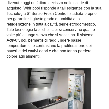
Tavoli
divenute oggi un fattore decisivo nelle scelte di
Stiro
acquisto. Whirlpool risponde a tali esigenze con la sua
Sedie
Aspirapolvere
Tecnologia 6° Senso Fresh Control, studiata proprio
Tavolini
per garantire il giusto grado di umidità alla
Lavapavimenti
Tappeti
refrigerazione in tutta a cavità dell’elettrodomestico.
Tale tecnologia fa sì che i cibi si conservino quattro
Progetti
Oggettistica
volte più a lungo senza che si secchino. Il sistema
Complementi arredo
Ristrutturazione
Activ0°, poi, permette di raggiungere basse
Progetto
temperature che contrastano la proliferazione dei
Notte
batteri e dei cattivi odori e che non fanno perdere
Norme
colore agli alimenti.
Camere Matrimoniali
Il Verde
Letti
Restauri
Comodino
Impianti
Camere Classiche
Hi-Fi
Lenzuola
Piumini
Televisori
Letti Contenitore
Hi-Fi
Letti a Scomparsa
Home-Theatre