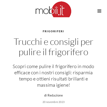
Cucine
Barbecue
Piscine
FRIGORIFERI
Cucine Design
Trucchi e consigli per
Irrigazione
Cucine Moderne
Casette in Legno
Cucine Classiche
pulire il frigorifero
Amaca
Cucine Country
Ombrelloni
Cucine Monoblocco
Scopri come pulire il frigorifero in modo
Pergole
Consigli Cucine
efficace con i nostri consigli: risparmia
Giardinaggio
Attrezzature Interne
tempo e ottieni risultati brillanti e
Piante
massima igiene!
Elettrodomestici
Luce
Frigoriferi
di Redazione
Lampade
Piani cottura
20 novembre 2023
Lampadari