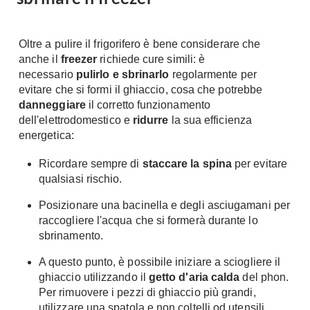
Fai da te in giardino
Giardino
Il fai da te in bagno
Oltre a pulire il frigorifero è bene considerare che
Arredo giardino
Casa fai da te
anche il
freezer
richiede cure simili: è
Tende da sole
Bricolage
necessario
pulirlo e sbrinarlo
regolarmente per
Gazebo
evitare che si formi il ghiaccio, cosa che potrebbe
danneggiare
il corretto funzionamento
dell'elettrodomestico e
ridurre
la sua efficienza
energetica:
Ricordare sempre di
staccare la spina
per evitare
qualsiasi rischio.
Posizionare una bacinella e degli asciugamani per
raccogliere l'acqua che si formerà durante lo
sbrinamento.
A questo punto, è possibile iniziare a sciogliere il
ghiaccio utilizzando il
getto d'aria calda
del phon.
Per rimuovere i pezzi di ghiaccio più grandi,
utilizzare una spatola e non coltelli od utensili