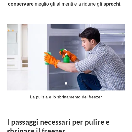
conservare
meglio gli alimenti e a ridurre gli
sprechi
.
A Chiocciola
Materassi
Scale Interni
Lattice
Ringhiere
Memory Foam
Rivestimenti
Reti Letto
Cuscini
Ceramica
Consigli materassi
Cotto
Resina
Bagno
Parquet
Arredo Bagno
Gres
Sanitari
Laminato
Cabine Doccia
Moquette
La pulizia e lo sbrinamento del freezer
Idromassaggio
Carta da parati
Accessori Bagno
Pavimenti esterni
Rubinetteria
I passaggi necessari per pulire e
Fai da Te
Vasche da Bagno
sbrinare il freezer