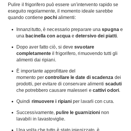
Pulire il frigorifero può essere un'intervento rapido se
Chiller
Pareti Attrezzate
eseguito regolarmente, il momento ideale sarebbe
Pompe di calore
Porta Tv
quando contiene
pochi
alimenti:
Ecologia
Contatti
Innanzitutto, è necessario preparare una
spugna
e
una
bacinella con acqua
e
detersivo dei piatti
.
Geotermia
Divani
Case in Legno
Dopo aver fatto ciò, si deve
svuotare
Divani moderni
completamente
il frigorifero, rimuovendo tutti gli
Case Prefabbricate
Divani classici
alimenti dai ripiani.
Fotovoltaico
Poltrone
È importante approfittare del
Riciclo
Poltroncine
momento per
controllare le date di scadenza
dei
Energie Rinnovabili
prodotti, per evitare di conservare alimenti
scaduti
Divanoletto
Bioedilizia
che potrebbero causare malesseri e
cattivi odori
.
Chaise Longue
Teleriscaldamento
Quindi
rimuovere i ripiani
per lavarli con cura.
Divani Angolo
Cura della casa
Divani in Pelle
Successivamente,
pulire le guarnizioni
non
lavabili in lavastoviglie.
Pulizia
Complementi
Detergenti
Una volta che tutto è stato igienizzato, è