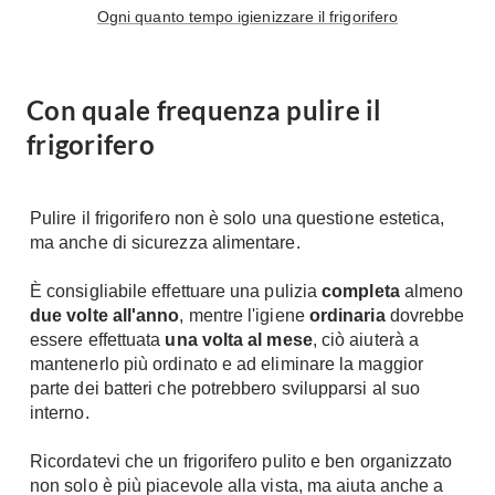
Ogni quanto tempo igienizzare il frigorifero
Console
Armadi
Porte
Armadio ante Battenti
Con quale frequenza pulire il
Armadi ante
Blindate
Scorrevoli
frigorifero
Porte Interne
Cabine Armadio
Porte Scorrevoli
Armadi su misura
Portoni
Pulire il frigorifero non è solo una questione estetica,
Armadi Angolo
Maniglie
ma anche di sicurezza alimentare.
I consigli sugli armadi
Finestre
È consigliabile effettuare una pulizia
completa
almeno
Camerette
due volte all'anno
, mentre l'igiene
ordinaria
dovrebbe
Finestre Pvc
essere effettuata
una volta al mese
, ciò aiuterà a
Camerette Ragazzi
Finestre Alluminio
mantenerlo più ordinato e ad eliminare la maggior
Camerette Bambini
parte dei batteri che potrebbero svilupparsi al suo
Finestre Legno
Letti a Castello
interno.
Persiane
Per Neonati
Ricordatevi che un frigorifero pulito e ben organizzato
Scale
Lettini
non solo è più piacevole alla vista, ma aiuta anche a