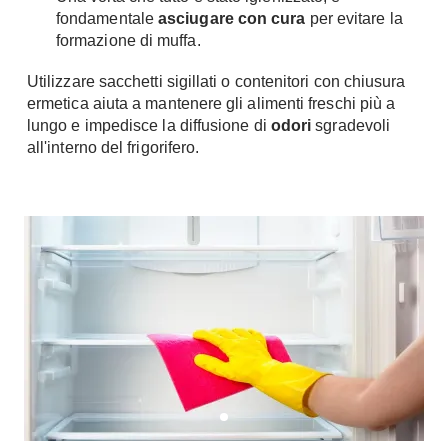
Tavoli
fondamentale
asciugare con cura
per evitare la
Stiro
Sedie
formazione di muffa.
Aspirapolvere
Tavolini
Lavapavimenti
Utilizzare sacchetti sigillati o contenitori con chiusura
Tappeti
ermetica aiuta a mantenere gli alimenti freschi più a
Progetti
Oggettistica
lungo e impedisce la diffusione di
odori
sgradevoli
all'interno del frigorifero.
Complementi arredo
Ristrutturazione
Progetto
Notte
Norme
Camere Matrimoniali
Il Verde
Letti
Restauri
Comodino
Impianti
Camere Classiche
Hi-Fi
Lenzuola
Piumini
Televisori
Letti Contenitore
Hi-Fi
Letti a Scomparsa
Home-Theatre