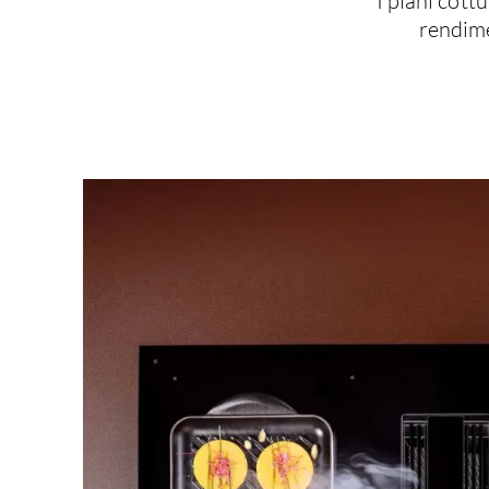
I piani cott
rendime