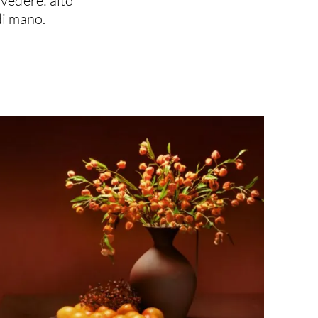
 vedere: alto
di mano.