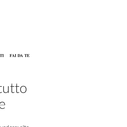
TI
FAI DA TE
tutto
e