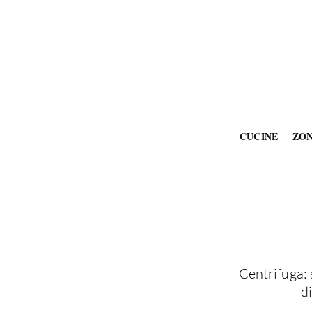
CUCINE
ZO
Centrifuga:
d