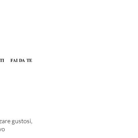
TI
FAI DA TE
are gustosi,
vo