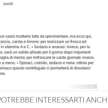
succhi
e un vasto ricettario tutto da sperimentare, ma ecco qui,
Arancia, carota e limone: per realizzare un fresca ed
in vitamine A e C. • Sedano e ananas: invece, per la
o, sarà un valido alleato per il giorno dopo importanti
lia di menta: per rinfrescare le calde giornate invece,
e a meno. • Spinaci, cetriolo, sedano e mela: ottimo per
tomaco questo centrifugato ci permetterà di dissetarci
nea.
NAVIGA PER:
POTREBBE INTERESSARTI ANCH