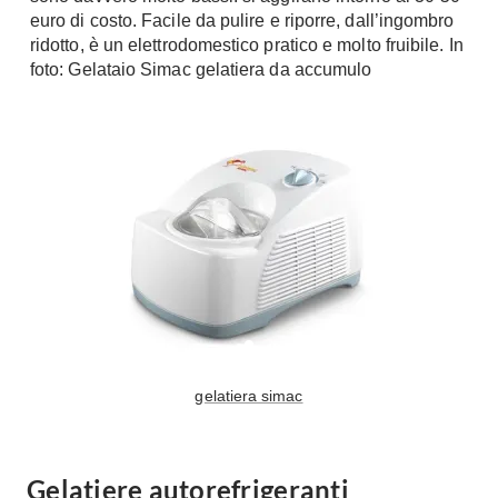
euro di costo. Facile da pulire e riporre, dall’ingombro
Console
Armadi
ridotto, è un elettrodomestico pratico e molto fruibile. In
foto: Gelataio Simac gelatiera da accumulo
Porte
Armadio ante Battenti
Armadi ante
Blindate
Scorrevoli
Porte Interne
Cabine Armadio
Porte Scorrevoli
Armadi su misura
Portoni
Armadi Angolo
Maniglie
I consigli sugli armadi
Finestre
Camerette
Finestre Pvc
Camerette Ragazzi
Finestre Alluminio
Camerette Bambini
Finestre Legno
gelatiera simac
Letti a Castello
Persiane
Per Neonati
Scale
Lettini
Gelatiere autorefrigeranti