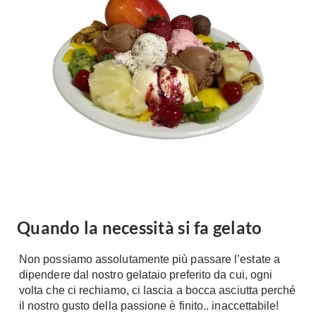
Forni
Faretti
Cappe
Applique
Lavastoviglie
Plafoniere
Lavatrici
Asciugatrici
Riscaldamento
Piccoli
Caminetti
Elettrodomestici
Stufe
Casalinghi
Radiatori
Moka
Caldaie
Bicchieri
Riscaldamento
pavimento
Utensili cucina
Quando la necessità si fa gelato
Stube
Soggiorno
Non possiamo assolutamente più passare l’estate a
Climatizzatori
Mobili Soggiorno
dipendere dal nostro gelataio preferito da cui, ogni
Climatizzatore
volta che ci rechiamo, ci lascia a bocca asciutta perché
Librerie
il nostro gusto della passione è finito.. inaccettabile!
Deumidificatori
Vetrine