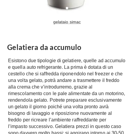
Tavoli
Stiro
Sedie
Aspirapolvere
Tavolini
gelataio simac
Lavapavimenti
Tappeti
Progetti
Oggettistica
Gelatiera da accumulo
Complementi arredo
Ristrutturazione
Progetto
Notte
Esistono due tipologie di gelatiere, quelle ad accumulo
Norme
e quella auto refrigerante. La prima è dotata di un
Camere Matrimoniali
Il Verde
cestello che si raffredda riponendolo nel freezer e che
Letti
una volta gelato, potrà andare a trasmettere il freddo
Restauri
alla crema che v’introdurremo, grazie al
Comodino
Impianti
rimescolamento con le pale alimentate da un motorino,
Camere Classiche
rendendola gelato. Potrete preparare esclusivamente
Hi-Fi
Lenzuola
un gelato il giorno poiché una volta pronto avrà
bisogno di lavaggio e riposizione nuovamente al
Piumini
Televisori
freddo per ricreare l’ambiente raffreddante per
Letti Contenitore
Hi-Fi
l’impasto successivo. Gelatiera prezzi in questo caso
Letti a Scomparsa
Home-Theatre
sono davvero molto bassi: si aggirano intorno ai 30-50