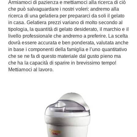
Armiamoci di pazienza e mettiamoci alla ricerca di ciò
Chiller
Pareti Attrezzate
che può salvaguardare i nostri voleri: andremo alla
Pompe di calore
ricerca di una gelatiera per prepararci da soli il gelato
Porta Tv
in casa. Gelatiera prezzi variano di molto secondo al
Ecologia
tipologia, la quantità di gelato desiderato, il marchio e il
Contatti
livello professionale che andremo a preferire. La scelta
Geotermia
Divani
dovrà essere accurata e ben ponderata, valutata anche
Case in Legno
in base i componenti della famiglia e l’uno quantitativo
Divani moderni
che se ne fa di questo materiale dal gusto pieno ma
Case Prefabbricate
Divani classici
che ha la capacità di sparire in brevissimo tempo!
Fotovoltaico
Mettiamoci al lavoro.
Poltrone
Riciclo
Poltroncine
Energie Rinnovabili
Divanoletto
Bioedilizia
Chaise Longue
Teleriscaldamento
Divani Angolo
Cura della casa
Divani in Pelle
Pulizia
Complementi
Detergenti