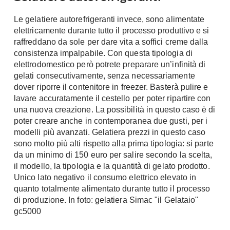
A Chiocciola
Materassi
Le gelatiere autorefrigeranti invece, sono alimentate
Scale Interni
elettricamente durante tutto il processo produttivo e si
Lattice
Ringhiere
raffreddano da sole per dare vita a soffici creme dalla
Memory Foam
consistenza impalpabile. Con questa tipologia di
Rivestimenti
Reti Letto
elettrodomestico però potrete preparare un’infinità di
gelati consecutivamente, senza necessariamente
Cuscini
Ceramica
dover riporre il contenitore in freezer. Basterà pulire e
Consigli materassi
Cotto
lavare accuratamente il cestello per poter ripartire con
Resina
una nuova creazione. La possibilità in questo caso è di
Bagno
poter creare anche in contemporanea due gusti, per i
Parquet
modelli più avanzati. Gelatiera prezzi in questo caso
Arredo Bagno
Gres
sono molto più alti rispetto alla prima tipologia: si parte
Sanitari
Laminato
da un minimo di 150 euro per salire secondo la scelta,
Cabine Doccia
il modello, la tipologia e la quantità di gelato prodotto.
Moquette
Unico lato negativo il consumo elettrico elevato in
Idromassaggio
Carta da parati
quanto totalmente alimentato durante tutto il processo
Accessori Bagno
Pavimenti esterni
di produzione. In foto: gelatiera Simac "il Gelataio"
Rubinetteria
gc5000
Fai da Te
Vasche da Bagno