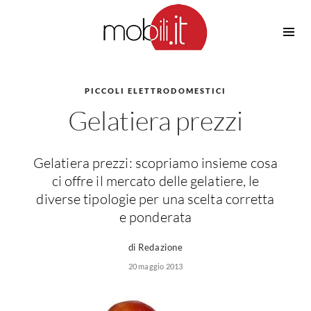
Cucine
Barbecue
Piscine
PICCOLI ELETTRODOMESTICI
Cucine Design
Gelatiera prezzi
Irrigazione
Cucine Moderne
Casette in Legno
Cucine Classiche
Amaca
Cucine Country
Gelatiera prezzi: scopriamo insieme cosa
Ombrelloni
Cucine Monoblocco
ci offre il mercato delle gelatiere, le
Pergole
Consigli Cucine
diverse tipologie per una scelta corretta
Giardinaggio
e ponderata
Attrezzature Interne
Piante
Elettrodomestici
di Redazione
Luce
20 maggio 2013
Frigoriferi
Lampade
Piani cottura
Lampadari