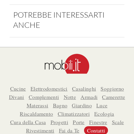
POTREBBE INTERESSARTI
ANCHE
Cucine
Elettrodomestici
Casalinghi
Soggiorno
Divani
Complementi
Notte
Armadi
Camerette
Materassi
Bagno
Giardino
Luce
Riscaldamento
Climatizzatori
Ecologia
Cura della Casa
Progetti
Porte
Finestre
Scale
Rivestimenti
Fai da Te
Contatti