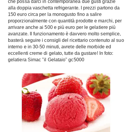
che possa darci in contemporanea due gusti grazie
Console
alla doppia vaschetta refrigerante. I prezzi partono da
Armadi
150 euro circa per la monogusto fino a salire
Porte
Armadio ante Battenti
proporzionalmente con quantità prodotte e marchi, per
arrivare anche ai 500 e più euro per le gelatiere più
Armadi ante
Blindate
avanzate. Il funzionamento è davvero molto semplice,
Scorrevoli
Porte Interne
basterà seguire i consigli del ricettario contenuto al suo
Cabine Armadio
interno e in 30-50 minuti, avrete delle morbide ed
Porte Scorrevoli
Armadi su misura
eccellenti creme di gelato, tutte da gustare! In foto:
Portoni
gelatiera Simac "il Gelataio" gc5000
Armadi Angolo
Maniglie
I consigli sugli armadi
Finestre
Camerette
Finestre Pvc
Camerette Ragazzi
Finestre Alluminio
Camerette Bambini
Finestre Legno
Letti a Castello
Persiane
Per Neonati
Scale
Lettini