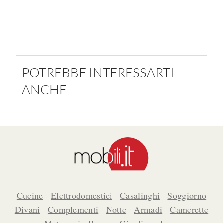
POTREBBE INTERESSARTI
ANCHE
Cucine
Elettrodomestici
Casalinghi
Soggiorno
Divani
Complementi
Notte
Armadi
Camerette