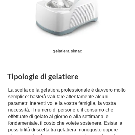
Tavoli
Stiro
Sedie
Aspirapolvere
Tavolini
Lavapavimenti
Tappeti
Progetti
Oggettistica
Complementi arredo
Ristrutturazione
gelatiera simac
Progetto
Notte
Norme
Camere Matrimoniali
Il Verde
Tipologie di gelatiere
Letti
Restauri
Comodino
La scelta della gelatiera professionale è davvero molto
Impianti
semplice: basterà valutare attentamente alcuni
Camere Classiche
parametri inerenti voi e la vostra famiglia, la vostra
Hi-Fi
Lenzuola
necessità, il numero di persone e il consumo che
Piumini
Televisori
effettuate di gelato al giorno o alla settimana, e
Letti Contenitore
fondamentale, il costo che volete sostenere. Esiste la
Hi-Fi
possibilità di scelta tra gelatiera monogusto oppure
Letti a Scomparsa
Home-Theatre