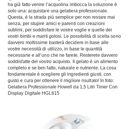
ha già fatto venire l’acquolina imbocca la soluzione è
Chiller
Pareti Attrezzate
solo una: acquistare una gelatiera professionale.
Pompe di calore
Porta Tv
Questa, è la strada più semplice per non restare mai
senza, per stupire amici e parenti con creazioni
Ecologia
Contatti
sublimi, per soddisfare le vostre voglie e quelle dei
vostri bimbi e mariti golosi. Le possibilità di scelta sono
Geotermia
Divani
davvero moltissime basterà decidere in base alle
Case in Legno
vostre necessità di utilizzo, in base le quantità
Divani moderni
Case Prefabbricate
necessarie e all’uno che ne farete. Resterete davvero
Divani classici
soddisfatte del vostro acquisto. Il gelato è un alimento
Fotovoltaico
Poltrone
completo e se ben fatto, naturale e nutriente. La cosa
Riciclo
fondamentale è scegliere gli ingredienti giusti, con
Poltroncine
Energie Rinnovabili
gusto e cura per ottenere il migliore risultato! In foto:
Divanoletto
Bioedilizia
Gelatiera Professionale Howell da 1,5 Litri Timer Con
Chaise Longue
Display Digitale HGL615
Teleriscaldamento
Divani Angolo
Cura della casa
Divani in Pelle
Pulizia
Complementi
Detergenti