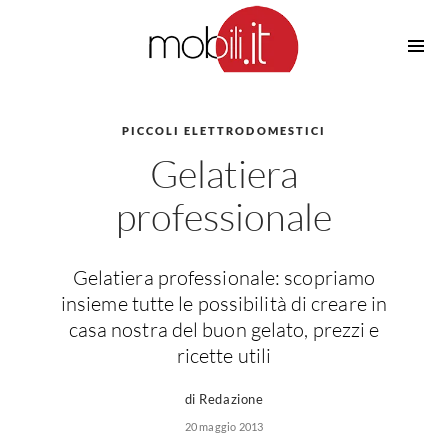
Cucine
Barbecue
Piscine
PICCOLI ELETTRODOMESTICI
Cucine Design
Gelatiera
Irrigazione
Cucine Moderne
Casette in Legno
Cucine Classiche
professionale
Amaca
Cucine Country
Ombrelloni
Cucine Monoblocco
Gelatiera professionale: scopriamo
Pergole
Consigli Cucine
insieme tutte le possibilità di creare in
Giardinaggio
Attrezzature Interne
casa nostra del buon gelato, prezzi e
Piante
ricette utili
Elettrodomestici
Luce
Frigoriferi
di Redazione
Lampade
Piani cottura
20 maggio 2013
Lampadari