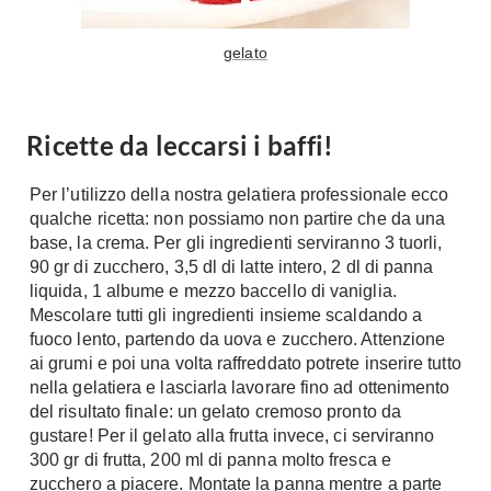
A Chiocciola
Materassi
Scale Interni
gelato
Lattice
Ringhiere
Memory Foam
Rivestimenti
Reti Letto
Ricette da leccarsi i baffi!
Cuscini
Ceramica
Per l’utilizzo della nostra gelatiera professionale ecco
Consigli materassi
Cotto
qualche ricetta: non possiamo non partire che da una
Resina
base, la crema. Per gli ingredienti serviranno 3 tuorli,
Bagno
Parquet
90 gr di zucchero, 3,5 dl di latte intero, 2 dl di panna
Arredo Bagno
liquida, 1 albume e mezzo baccello di vaniglia.
Gres
Mescolare tutti gli ingredienti insieme scaldando a
Sanitari
Laminato
fuoco lento, partendo da uova e zucchero. Attenzione
Cabine Doccia
Moquette
ai grumi e poi una volta raffreddato potrete inserire tutto
Idromassaggio
nella gelatiera e lasciarla lavorare fino ad ottenimento
Carta da parati
Accessori Bagno
del risultato finale: un gelato cremoso pronto da
Pavimenti esterni
gustare! Per il gelato alla frutta invece, ci serviranno
Rubinetteria
300 gr di frutta, 200 ml di panna molto fresca e
Fai da Te
Vasche da Bagno
zucchero a piacere. Montate la panna mentre a parte