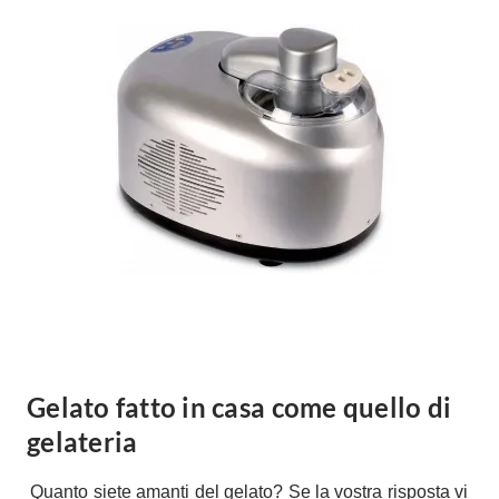
Forni
Faretti
Cappe
Applique
Lavastoviglie
Plafoniere
Lavatrici
Asciugatrici
Riscaldamento
Piccoli
Caminetti
Elettrodomestici
Stufe
Casalinghi
Radiatori
Moka
Caldaie
Bicchieri
Riscaldamento
pavimento
Utensili cucina
Stube
Soggiorno
Gelato fatto in casa come quello di
Climatizzatori
Mobili Soggiorno
gelateria
Climatizzatore
Librerie
Deumidificatori
Quanto siete amanti del gelato? Se la vostra risposta vi
Vetrine