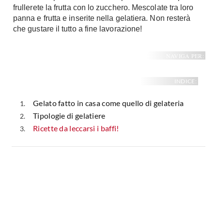
frullerete la frutta con lo zucchero. Mescolate tra loro
Fai da te in giardino
Giardino
panna e frutta e inserite nella gelatiera. Non resterà
Il fai da te in bagno
che gustare il tutto a fine lavorazione!
Arredo giardino
Casa fai da te
Tende da sole
Bricolage
NAVIGA PER:
Gazebo
INDICE:
Gelato fatto in casa come quello di gelateria
Tipologie di gelatiere
Ricette da leccarsi i baffi!