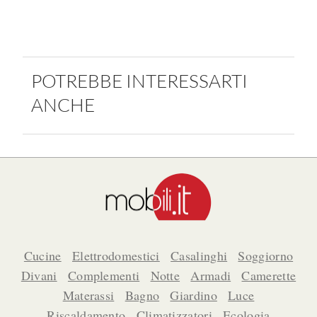
POTREBBE INTERESSARTI
ANCHE
Cucine
Elettrodomestici
Casalinghi
Soggiorno
Divani
Complementi
Notte
Armadi
Camerette
Materassi
Bagno
Giardino
Luce
Riscaldamento
Climatizzatori
Ecologia