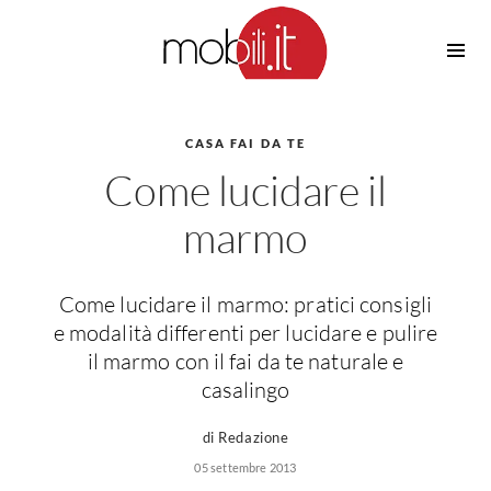
Cucine
Barbecue
Piscine
CASA FAI DA TE
Cucine Design
Come lucidare il
Irrigazione
Cucine Moderne
Casette in Legno
Cucine Classiche
marmo
Amaca
Cucine Country
Ombrelloni
Cucine Monoblocco
Come lucidare il marmo: pratici consigli
Pergole
Consigli Cucine
e modalità differenti per lucidare e pulire
Giardinaggio
Attrezzature Interne
il marmo con il fai da te naturale e
Piante
casalingo
Elettrodomestici
Luce
Frigoriferi
di Redazione
Lampade
Piani cottura
05 settembre 2013
Lampadari