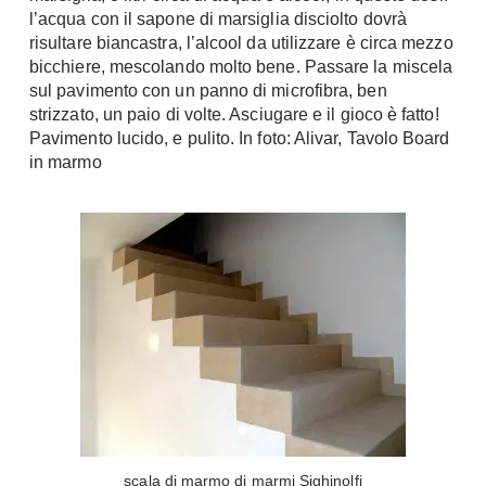
l’acqua con il sapone di marsiglia disciolto dovrà
Console
Armadi
risultare biancastra, l’alcool da utilizzare è circa mezzo
bicchiere, mescolando molto bene. Passare la miscela
Porte
Armadio ante Battenti
sul pavimento con un panno di microfibra, ben
Armadi ante
Blindate
strizzato, un paio di volte. Asciugare e il gioco è fatto!
Scorrevoli
Pavimento lucido, e pulito. In foto: Alivar, Tavolo Board
Porte Interne
Cabine Armadio
in marmo
Porte Scorrevoli
Armadi su misura
Portoni
Armadi Angolo
Maniglie
I consigli sugli armadi
Finestre
Camerette
Finestre Pvc
Camerette Ragazzi
Finestre Alluminio
Camerette Bambini
Finestre Legno
Letti a Castello
Persiane
Per Neonati
Scale
Lettini
scala di marmo di marmi Sighinolfi