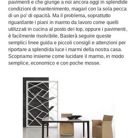
pavimenti e che giunge a noi ancora oggi in splendide
Chiller
Pareti Attrezzate
condizioni di mantenimento, magari con la sola pecca
Pompe di calore
di un po’ di opacità. Ma il problema, soprattutto
Porta Tv
riguardante i piani in marmo da lavoro come quelli
Ecologia
utilizzati in cucina al posto dei top, oppure i pavimenti,
Contatti
è facilmente risolvibile. Basterà seguire queste
Geotermia
semplici linee guida e piccoli consigli e attenzioni per
Divani
Case in Legno
riportare a splendida luce i marmi della nostra casa.
Divani moderni
Scopriamo insieme come lucidare il marmo, in modo
Case Prefabbricate
Divani classici
semplice, economico e con poche mosse.
Fotovoltaico
Poltrone
Riciclo
Poltroncine
Energie Rinnovabili
Divanoletto
Bioedilizia
Chaise Longue
Teleriscaldamento
Divani Angolo
Cura della casa
Divani in Pelle
Pulizia
Complementi
Detergenti