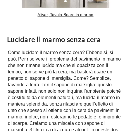
Tavoli
Stiro
Sedie
Aspirapolvere
Alivar, Tavolo Board in marmo
Tavolini
Lavapavimenti
Tappeti
Progetti
Oggettistica
Lucidare il marmo senza cera
Complementi arredo
Ristrutturazione
Come lucidare il marmo senza cera? Ebbene sì, si
Progetto
Notte
può. Per risolvere il problema del pavimento in marmo
Norme
che non rimane lucido ma che si opacizza con il
Camere Matrimoniali
Il Verde
tempo, non serve più la cera, ma basterà usare un
Letti
panetto di sapone di marsiglia. Come? Semplice,
Restauri
lavando a terra, con il sapone di marsiglia: questo
Comodino
Impianti
sapone infatti, non solo non inquina l’ambiente poiché
Camere Classiche
è costituito da elementi naturali, ma lucida il marmo in
Hi-Fi
Lenzuola
maniera splendida, senza rilasciare quell’effetto di
unto che spesso si ottiene con la cera da pavimenti in
Piumini
Televisori
marmo: inoltre, non resteranno le pedate e le impronte
Letti Contenitore
Hi-Fi
di scarpe. Creiamo una miscela con sapone di
Letti a Scomparsa
Home-Theatre
marsiglia, 3 litri circa di acqua e alcool, in queste dosi: