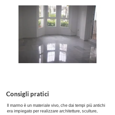
Forni
Faretti
Cappe
Applique
Lavastoviglie
Plafoniere
Lavatrici
Asciugatrici
Riscaldamento
Piccoli
Caminetti
Elettrodomestici
Stufe
Casalinghi
Radiatori
Moka
Caldaie
Bicchieri
Riscaldamento
pavimento
Utensili cucina
Stube
Soggiorno
Consigli pratici
Climatizzatori
Mobili Soggiorno
Climatizzatore
Il marmo è un materiale vivo, che dai tempi più antichi
Librerie
era impiegato per realizzare architetture, sculture,
Deumidificatori
Vetrine