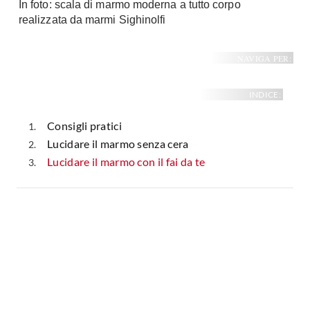
In foto: scala di marmo moderna a tutto corpo
Fai da te in giardino
realizzata da marmi Sighinolfi
Giardino
Il fai da te in bagno
Arredo giardino
Casa fai da te
NAVIGA PER:
Tende da sole
Bricolage
Gazebo
INDICE:
Consigli pratici
Lucidare il marmo senza cera
Lucidare il marmo con il fai da te