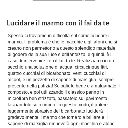
A Chiocciola
Materassi
Scale Interni
Lattice
Lucidare il marmo con il fai da te
Ringhiere
Memory Foam
Rivestimenti
Reti Letto
Spesso ci troviamo in difficoltà sul come lucidare il
marmo. Il problema è che le macchie e gli aloni che si
Cuscini
Ceramica
creano non permettono a questo splendido materiale
Consigli materassi
Cotto
di godere della sua luce e brillantezza, e quindi, è il
caso di intervenire con il fai da te. Realizziamo in un
Resina
Bagno
secchio una soluzione di acqua, circa cinque litri,
Parquet
quattro cucchiai di bicarbonato, venti cucchiai di
Arredo Bagno
Gres
alcool, e un pezzetto di sapone di marsiglia, sempre
Sanitari
Laminato
presente nella pulizia! Sciogliete bene e amalgamate il
Cabine Doccia
composto, e poi utilizzando il classico panno in
Moquette
microfibra ben strizzato, passatelo sul pavimento
Idromassaggio
Carta da parati
lasciandolo solo umido. In questo modo, il potere
Accessori Bagno
Pavimenti esterni
leggermente abrasivo del bicarbonato luciderà
Rubinetteria
gradevolmente il marmo che tornerò a brillare e il
Fai da Te
sapone di marsiglia rimuoverà ogni macchia e alone.
Vasche da Bagno