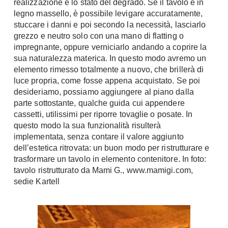
realizzazione e lo stato del degrado. Se il tavolo è in
Console
legno massello, è possibile levigare accuratamente,
Armadi
stuccare i danni e poi secondo la necessità, lasciarlo
Porte
Armadio ante Battenti
grezzo e neutro solo con una mano di flatting o
impregnante, oppure verniciarlo andando a coprire la
Armadi ante
Blindate
sua naturalezza materica. In questo modo avremo un
Scorrevoli
Porte Interne
elemento rimesso totalmente a nuovo, che brillerà di
Cabine Armadio
luce propria, come fosse appena acquistato. Se poi
Porte Scorrevoli
Armadi su misura
desideriamo, possiamo aggiungere al piano dalla
Portoni
parte sottostante, qualche guida cui appendere
Armadi Angolo
Maniglie
cassetti, utilissimi per riporre tovaglie o posate. In
I consigli sugli armadi
questo modo la sua funzionalità risulterà
Finestre
implementata, senza contare il valore aggiunto
Camerette
dell’estetica ritrovata: un buon modo per ristrutturare e
Finestre Pvc
trasformare un tavolo in elemento contenitore. In foto:
Camerette Ragazzi
Finestre Alluminio
tavolo ristrutturato da Mami G., www.mamigi.com,
Camerette Bambini
Finestre Legno
sedie Kartell
Letti a Castello
Persiane
Per Neonati
Scale
Lettini