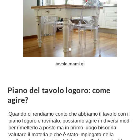
Tavoli
Stiro
Sedie
Aspirapolvere
Tavolini
Lavapavimenti
Tappeti
Progetti
Oggettistica
Complementi arredo
Ristrutturazione
Progetto
Notte
tavolo mami gi
Norme
Camere Matrimoniali
Il Verde
Letti
Restauri
Piano del tavolo logoro: come
Comodino
Impianti
agire?
Camere Classiche
Hi-Fi
Lenzuola
Quando ci rendiamo conto che abbiamo il tavolo con il
Piumini
Televisori
piano logoro e rovinato, possiamo agire in diversi modi
Letti Contenitore
per rimetterlo a posto ma in primo luogo bisogna
Hi-Fi
valutare il materiale che è stato impiegato nella
Letti a Scomparsa
Home-Theatre