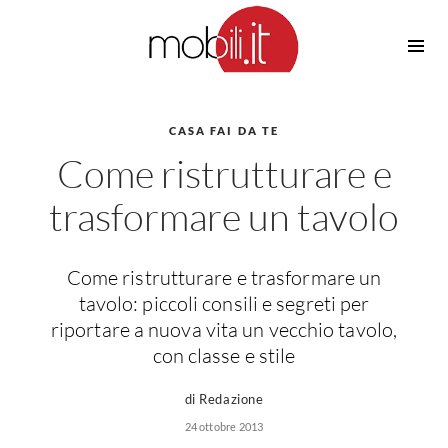
Cucine
Barbecue
Piscine
CASA FAI DA TE
Cucine Design
Come ristrutturare e
Irrigazione
Cucine Moderne
Casette in Legno
Cucine Classiche
trasformare un tavolo
Amaca
Cucine Country
Ombrelloni
Cucine Monoblocco
Come ristrutturare e trasformare un
Pergole
Consigli Cucine
tavolo: piccoli consili e segreti per
Giardinaggio
Attrezzature Interne
riportare a nuova vita un vecchio tavolo,
Piante
con classe e stile
Elettrodomestici
Luce
Frigoriferi
di Redazione
Lampade
Piani cottura
24 ottobre 2013
Lampadari