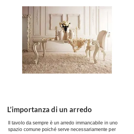
Forni
Faretti
Cappe
Applique
Lavastoviglie
Plafoniere
Lavatrici
Asciugatrici
Riscaldamento
Piccoli
Caminetti
Elettrodomestici
Stufe
Casalinghi
Radiatori
Moka
Caldaie
Bicchieri
Riscaldamento
pavimento
Utensili cucina
Stube
Soggiorno
L’importanza di un arredo
Climatizzatori
Mobili Soggiorno
Climatizzatore
Il tavolo da sempre è un arredo immancabile in uno
Librerie
spazio comune poiché serve necessariamente per
Deumidificatori
Vetrine