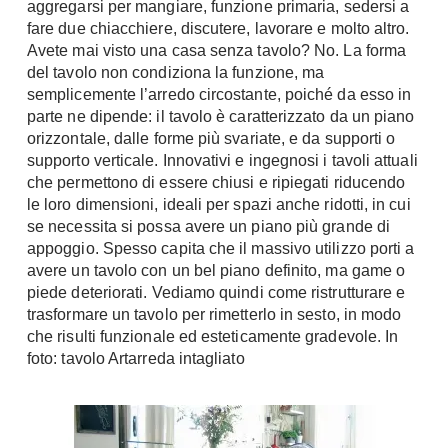
aggregarsi per mangiare, funzione primaria, sedersi a
Chiller
Pareti Attrezzate
fare due chiacchiere, discutere, lavorare e molto altro.
Pompe di calore
Avete mai visto una casa senza tavolo? No. La forma
Porta Tv
del tavolo non condiziona la funzione, ma
Ecologia
semplicemente l’arredo circostante, poiché da esso in
Contatti
parte ne dipende: il tavolo è caratterizzato da un piano
Geotermia
orizzontale, dalle forme più svariate, e da supporti o
Divani
Case in Legno
supporto verticale. Innovativi e ingegnosi i tavoli attuali
Divani moderni
che permettono di essere chiusi e ripiegati riducendo
Case Prefabbricate
Divani classici
le loro dimensioni, ideali per spazi anche ridotti, in cui
Fotovoltaico
se necessita si possa avere un piano più grande di
Poltrone
Riciclo
appoggio. Spesso capita che il massivo utilizzo porti a
Poltroncine
avere un tavolo con un bel piano definito, ma game o
Energie Rinnovabili
Divanoletto
piede deteriorati. Vediamo quindi come ristrutturare e
Bioedilizia
trasformare un tavolo per rimetterlo in sesto, in modo
Chaise Longue
Teleriscaldamento
che risulti funzionale ed esteticamente gradevole. In
Divani Angolo
foto: tavolo Artarreda intagliato
Cura della casa
Divani in Pelle
Pulizia
Complementi
Detergenti