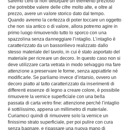
saremo certi di non deturpare un elemento prezioso
Fai da te in giardino
che potrebbe valere delle cifre molto alte, e oltre al
Giardino
prezzo, avere un valore storico dato dal tempo.
Il fai da te in bagno
Arredo giardino
Quando avremo la certezza di poter toccare un oggetto
Casa fai da te
che non sia antico o di valore, allora potremo agire in
Tende da sole
Bricolage
primo luogo rimuovendo tutto lo sporco con una
Gazebo
spazzolina senza danneggiare l’intaglio. L’intaglio è
caratterizzato da un bassorilievo realizzato dallo
stesso materiale del tavolo, in cui è stato asportato del
materiale per ricreare un decoro. In questo caso non si
deve utilizzare carta vetrata in modo selvaggio ma fare
attenzione a preservare le forme, senza appiattirle né
modificarle. Se parliamo invece d’intarsio, ovvero un
decoro piatto al tatto caratterizzato da inserimenti di
differenti essenze di legno a creare colore, è possibile
rimuovere la vernice superficiale con una bella
passata di carta vetro fine: attenzione perché l’intaglio
è sottilissimo, appena un millimetro di materiale.
Curiamoci quindi di rimuovere solo la vernice un
finissimo strato superficiale, per poi pulire con cura
senza bagnare, e ripassare una nuova mano di