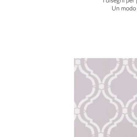
I disegni per
Un modo d