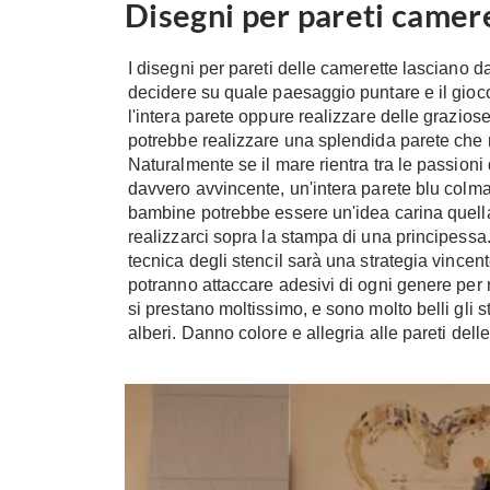
Disegni per pareti camer
I disegni per pareti delle camerette lasciano 
decidere su quale paesaggio puntare e il gioco è
l'intera parete oppure realizzare delle grazios
potrebbe realizzare una splendida parete che r
Naturalmente se il mare rientra tra le passioni 
davvero avvincente, un'intera parete blu colma 
bambine potrebbe essere un'idea carina quella di
realizzarci sopra la stampa di una principessa. 
tecnica degli stencil sarà una strategia vincent
potranno attaccare adesivi di ogni genere per ri
si prestano moltissimo, e sono molto belli gli s
alberi. Danno colore e allegria alle pareti dell