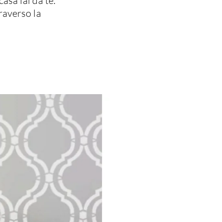
asa fai da te.
raverso la