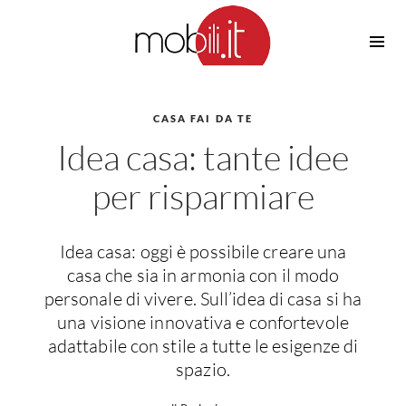
Cucine
Barbecue
Piscine
CASA FAI DA TE
Cucine Design
Idea casa: tante idee
Irrigazione
Cucine Moderne
Casette in Legno
Cucine Classiche
per risparmiare
Amaca
Cucine Country
Ombrelloni
Cucine Monoblocco
Idea casa: oggi è possibile creare una
Pergole
Consigli Cucine
casa che sia in armonia con il modo
Giardinaggio
Attrezzature Interne
personale di vivere. Sull’idea di casa si ha
Piante
una visione innovativa e confortevole
Elettrodomestici
adattabile con stile a tutte le esigenze di
Luce
Frigoriferi
spazio.
Lampade
Piani cottura
Lampadari