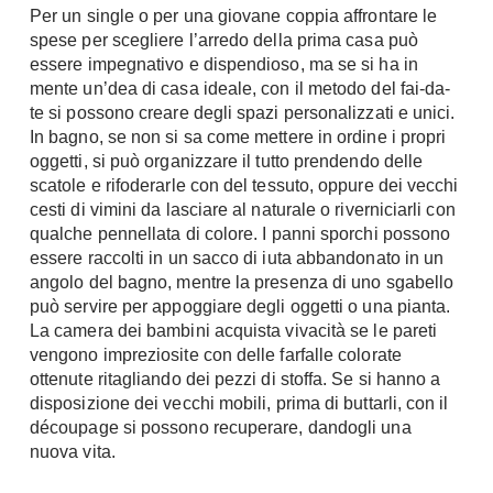
Per un single o per una giovane coppia affrontare le
Chiller
Pareti Attrezzate
spese per scegliere l’arredo della prima casa può
Pompe di calore
Porta Tv
essere impegnativo e dispendioso, ma se si ha in
mente un’dea di casa ideale, con il metodo del fai-da-
Ecologia
Contatti
te si possono creare degli spazi personalizzati e unici.
In bagno, se non si sa come mettere in ordine i propri
Geotermia
Divani
oggetti, si può organizzare il tutto prendendo delle
Case in Legno
scatole e rifoderarle con del tessuto, oppure dei vecchi
Divani moderni
Case Prefabbricate
cesti di vimini da lasciare al naturale o riverniciarli con
Divani classici
qualche pennellata di colore. I panni sporchi possono
Fotovoltaico
Poltrone
essere raccolti in un sacco di iuta abbandonato in un
Riciclo
angolo del bagno, mentre la presenza di uno sgabello
Poltroncine
Energie Rinnovabili
può servire per appoggiare degli oggetti o una pianta.
Divanoletto
La camera dei bambini acquista vivacità se le pareti
Bioedilizia
Chaise Longue
vengono impreziosite con delle farfalle colorate
Teleriscaldamento
ottenute ritagliando dei pezzi di stoffa. Se si hanno a
Divani Angolo
disposizione dei vecchi mobili, prima di buttarli, con il
Cura della casa
Divani in Pelle
découpage si possono recuperare, dandogli una
Pulizia
nuova vita.
Complementi
Detergenti