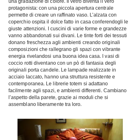
una gradazione di colore. Il vetro diventa il vero
Console
protagonista: con una piccola apertura centrale
Armadi
permette di creare un raffinato vaso. L’alzata con
Porte
Armadio ante Battenti
coperchio ospita il dolce fatto in casa conferendogli le
giuste attenzioni. I cuscini di varie forme e grandezze
Armadi ante
Blindate
vanno abbandonati sui divani. Le tinte forti dei tessuti
Scorrevoli
Porte Interne
donano freschezza agli ambienti creando originali
Cabine Armadio
composizioni che rallegrano gli spazi con vibrante
Porte Scorrevoli
Armadi su misura
energia rivelandosi una buona idea casa. I vasi di
Portoni
coccio rotti diventano con un pò di fantasia degli
Armadi Angolo
Maniglie
originali porta candele. Le lampade realizzate in
I consigli sugli armadi
acciaio laccato, hanno una struttura resistente e
Finestre
contemporanea. Le librerie totem si adattano
Camerette
facilmente agli spazi, e ambienti differenti. Cambiano
Finestre Pvc
l’aspetto della parete, grazie ai moduli che si
Camerette Ragazzi
Finestre Alluminio
assemblano liberamente tra loro.
Camerette Bambini
Finestre Legno
Letti a Castello
Persiane
Per Neonati
Scale
Lettini