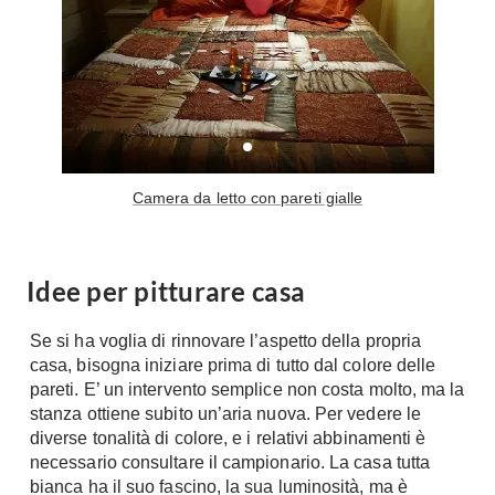
A Chiocciola
Materassi
Scale Interni
Lattice
Ringhiere
Memory Foam
Rivestimenti
Reti Letto
Cuscini
Ceramica
Consigli materassi
Camera da letto con pareti gialle
Cotto
Resina
Bagno
Parquet
Idee per pitturare casa
Arredo Bagno
Gres
Sanitari
Laminato
Se si ha voglia di rinnovare l’aspetto della propria
Cabine Doccia
Moquette
casa, bisogna iniziare prima di tutto dal colore delle
Idromassaggio
pareti. E’ un intervento semplice non costa molto, ma la
Carta da parati
stanza ottiene subito un’aria nuova. Per vedere le
Accessori Bagno
Pavimenti esterni
diverse tonalità di colore, e i relativi abbinamenti è
Rubinetteria
necessario consultare il campionario. La casa tutta
Fai da Te
Vasche da Bagno
bianca ha il suo fascino, la sua luminosità, ma è