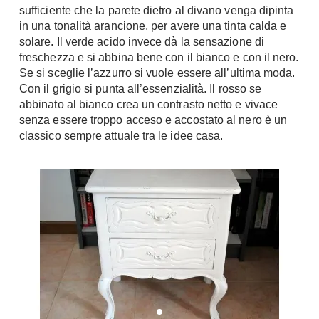
sufficiente che la parete dietro al divano venga dipinta
Fai da te in giardino
Giardino
in una tonalità arancione, per avere una tinta calda e
Il fai da te in bagno
solare. Il verde acido invece dà la sensazione di
Arredo giardino
Casa fai da te
freschezza e si abbina bene con il bianco e con il nero.
Tende da sole
Se si sceglie l’azzurro si vuole essere all’ultima moda.
Bricolage
Gazebo
Con il grigio si punta all’essenzialità. Il rosso se
abbinato al bianco crea un contrasto netto e vivace
senza essere troppo acceso e accostato al nero è un
classico sempre attuale tra le idee casa.