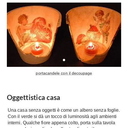
Tavoli
Stiro
Sedie
Aspirapolvere
Tavolini
Lavapavimenti
Tappeti
Progetti
Oggettistica
Complementi arredo
Ristrutturazione
Progetto
Notte
Norme
Camere Matrimoniali
Il Verde
portacandele con il decoupage
Letti
Restauri
Comodino
Impianti
Camere Classiche
Oggettistica casa
Hi-Fi
Lenzuola
Piumini
Televisori
Una casa senza oggetti è come un albero senza foglie.
Con il verde si dà un tocco di luminosità agli ambienti
Letti Contenitore
Hi-Fi
interni. Qualche fiore appena colto, porta sulla tavola
Letti a Scomparsa
Home-Theatre