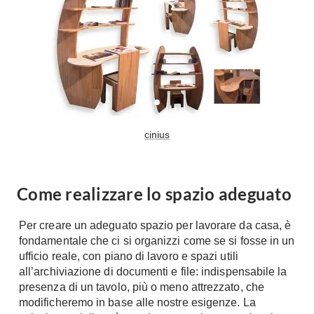
Tavoli
Stiro
Sedie
Aspirapolvere
Tavolini
Lavapavimenti
Tappeti
Progetti
Oggettistica
Complementi arredo
Ristrutturazione
Progetto
cinius
Notte
Norme
Camere Matrimoniali
Il Verde
Letti
Come realizzare lo spazio adeguato
Restauri
Comodino
Impianti
Camere Classiche
Per creare un adeguato spazio per lavorare da casa, è
fondamentale che ci si organizzi come se si fosse in un
Hi-Fi
Lenzuola
ufficio reale, con piano di lavoro e spazi utili
Piumini
Televisori
all’archiviazione di documenti e file: indispensabile la
Letti Contenitore
presenza di un tavolo, più o meno attrezzato, che
Hi-Fi
modificheremo in base alle nostre esigenze. La
Letti a Scomparsa
Home-Theatre