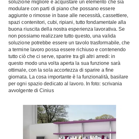
soluzione migliore è acquistare un elemento che sia
Console
modulare con parti di piano che possano essere
Armadi
aggiunte o rimosse in base alle necessità, cassettiere,
Porte
Armadio ante Battenti
spazi contenitori, cubi, ripiani, tutto fondamentale alla
buona riuscita della nostra esperienza lavorativa. Se
Armadi ante
Blindate
non possiamo realizzare tutto questo, una valida
Scorrevoli
Porte Interne
soluzione potrebbe essere un tavolo trasformabile, che
Cabine Armadio
a termine lavoro possa essere richiuso e contenendo
Porte Scorrevoli
Armadi su misura
tutto ciò che ci serve, sparire tra gli altri arredi: in
Portoni
questo modo una volta aperta la sua funzione sarà
Armadi Angolo
Maniglie
ottimale, con la sola accortezza di sparire a fine
I consigli sugli armadi
giornata. La cosa importante è la funzionalità, basilare
Finestre
per ogni spazio dedicato al lavoro. In foto: scrivania
Camerette
avvolgente di Cinius
Finestre Pvc
Camerette Ragazzi
Finestre Alluminio
Camerette Bambini
Finestre Legno
Letti a Castello
Persiane
Per Neonati
Scale
Lettini