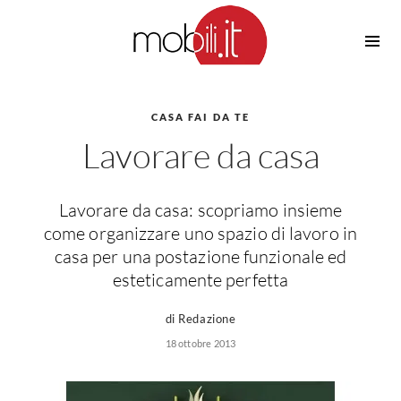
Cucine
Barbecue
Piscine
CASA FAI DA TE
Cucine Design
Lavorare da casa
Irrigazione
Cucine Moderne
Casette in Legno
Cucine Classiche
Amaca
Cucine Country
Lavorare da casa: scopriamo insieme
Ombrelloni
Cucine Monoblocco
come organizzare uno spazio di lavoro in
Pergole
Consigli Cucine
casa per una postazione funzionale ed
Giardinaggio
esteticamente perfetta
Attrezzature Interne
Piante
Elettrodomestici
di Redazione
Luce
18 ottobre 2013
Frigoriferi
Lampade
Piani cottura
Lampadari