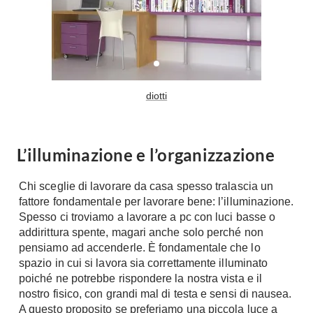
A Chiocciola
Materassi
Scale Interni
Lattice
Ringhiere
Memory Foam
Rivestimenti
Reti Letto
diotti
Cuscini
Ceramica
Consigli materassi
Cotto
Resina
L’illuminazione e l’organizzazione
Bagno
Parquet
Arredo Bagno
Chi sceglie di lavorare da casa spesso tralascia un
Gres
Sanitari
fattore fondamentale per lavorare bene: l’illuminazione.
Laminato
Spesso ci troviamo a lavorare a pc con luci basse o
Cabine Doccia
Moquette
addirittura spente, magari anche solo perché non
Idromassaggio
pensiamo ad accenderle. È fondamentale che lo
Carta da parati
Accessori Bagno
spazio in cui si lavora sia correttamente illuminato
Pavimenti esterni
poiché ne potrebbe rispondere la nostra vista e il
Rubinetteria
nostro fisico, con grandi mal di testa e sensi di nausea.
Fai da Te
Vasche da Bagno
A questo proposito se preferiamo una piccola luce a