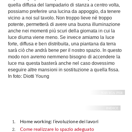
quella diffusa del lampadario di stanza a centro volta,
Fai da te in giardino
Giardino
possiamo preferire una lucina da appoggio, da tenere
Il fai da te in bagno
vicino a noi sul tavolo. Non troppo lieve né troppo
Arredo giardino
Casa fai da te
potente, permetterà di avere una buona illuminazione
Tende da sole
anche nei momenti più scuri della giornata in cui la
Bricolage
Gazebo
luce diurna viene meno. Se invece amiamo la luce
forte, diffusa e ben distribuita, una piantana da terra
sarà ciò che andrà bene per il nostro spazio. In questo
modo non avremo nemmeno bisogno di accendere la
luce ma questa basterà anche nel caso dovessimo
eseguire altre mansioni in sostituzione a quella fissa.
In foto: Diotti Young
NAVIGA PER:
INDICE:
Home working: l’evoluzione dei lavori
Come realizzare lo spazio adeguato