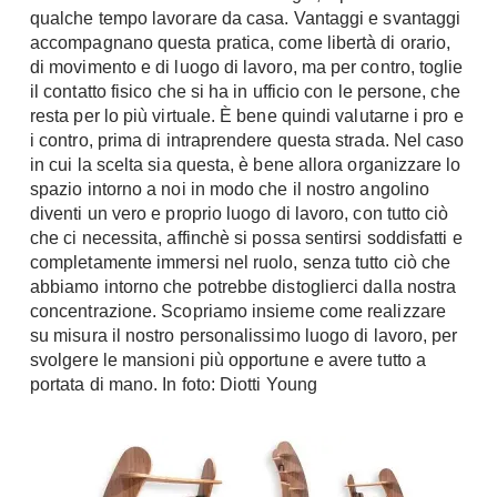
qualche tempo lavorare da casa. Vantaggi e svantaggi
Chiller
Pareti Attrezzate
accompagnano questa pratica, come libertà di orario,
Pompe di calore
Porta Tv
di movimento e di luogo di lavoro, ma per contro, toglie
il contatto fisico che si ha in ufficio con le persone, che
Ecologia
Contatti
resta per lo più virtuale. È bene quindi valutarne i pro e
i contro, prima di intraprendere questa strada. Nel caso
Geotermia
Divani
in cui la scelta sia questa, è bene allora organizzare lo
Case in Legno
spazio intorno a noi in modo che il nostro angolino
Divani moderni
Case Prefabbricate
diventi un vero e proprio luogo di lavoro, con tutto ciò
Divani classici
Fotovoltaico
che ci necessita, affinchè si possa sentirsi soddisfatti e
Poltrone
completamente immersi nel ruolo, senza tutto ciò che
Riciclo
abbiamo intorno che potrebbe distoglierci dalla nostra
Poltroncine
Energie Rinnovabili
concentrazione. Scopriamo insieme come realizzare
Divanoletto
Bioedilizia
su misura il nostro personalissimo luogo di lavoro, per
Chaise Longue
svolgere le mansioni più opportune e avere tutto a
Teleriscaldamento
portata di mano. In foto: Diotti Young
Divani Angolo
Cura della casa
Divani in Pelle
Pulizia
Complementi
Detergenti