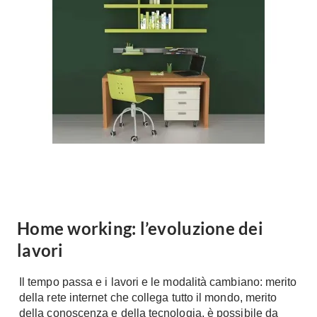
Forni
Faretti
Cappe
Applique
Lavastoviglie
Plafoniere
Lavatrici
Asciugatrici
Riscaldamento
Piccoli
Caminetti
Elettrodomestici
Stufe
Casalinghi
Radiatori
Moka
Caldaie
Bicchieri
Riscaldamento
pavimento
Utensili cucina
Home working: l’evoluzione dei
Stube
lavori
Soggiorno
Climatizzatori
Mobili Soggiorno
Il tempo passa e i lavori e le modalità cambiano: merito
Climatizzatore
Librerie
della rete internet che collega tutto il mondo, merito
Deumidificatori
della conoscenza e della tecnologia, è possibile da
Vetrine