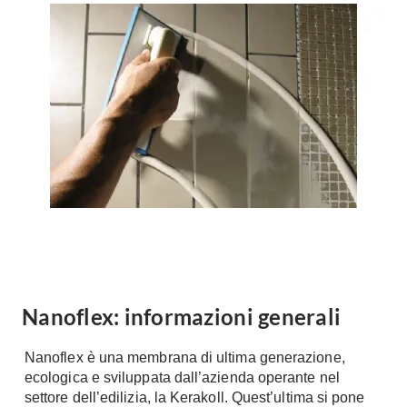
Forni
Faretti
Cappe
Applique
Lavastoviglie
Plafoniere
Lavatrici
Asciugatrici
Riscaldamento
Piccoli
Caminetti
Elettrodomestici
Stufe
Casalinghi
Radiatori
Moka
Caldaie
Bicchieri
Riscaldamento
pavimento
Utensili cucina
Stube
Nanoflex: informazioni generali
Soggiorno
Climatizzatori
Mobili Soggiorno
Nanoflex è una membrana di ultima generazione,
Climatizzatore
Librerie
ecologica e sviluppata dall’azienda operante nel
Deumidificatori
settore dell’edilizia, la Kerakoll. Quest’ultima si pone
Vetrine