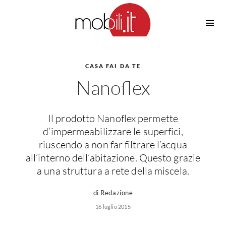
Cucine
Barbecue
Piscine
CASA FAI DA TE
Cucine Design
Nanoflex
Irrigazione
Cucine Moderne
Casette in Legno
Cucine Classiche
Amaca
Cucine Country
Il prodotto Nanoflex permette
Ombrelloni
Cucine Monoblocco
d’impermeabilizzare le superfici,
Pergole
Consigli Cucine
riuscendo a non far filtrare l’acqua
Giardinaggio
all’interno dell’abitazione. Questo grazie
Attrezzature Interne
Piante
a una struttura a rete della miscela.
Elettrodomestici
Luce
di Redazione
Frigoriferi
16 luglio 2015
Lampade
Piani cottura
Lampadari