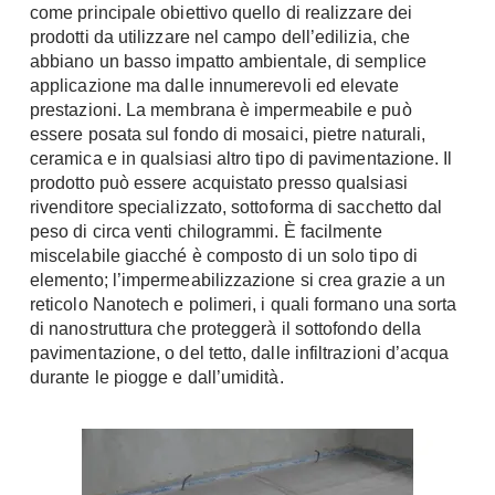
come principale obiettivo quello di realizzare dei
Chiller
Pareti Attrezzate
prodotti da utilizzare nel campo dell’edilizia, che
Pompe di calore
Porta Tv
abbiano un basso impatto ambientale, di semplice
applicazione ma dalle innumerevoli ed elevate
Ecologia
Contatti
prestazioni. La membrana è impermeabile e può
essere posata sul fondo di mosaici, pietre naturali,
Geotermia
Divani
ceramica e in qualsiasi altro tipo di pavimentazione. Il
Case in Legno
prodotto può essere acquistato presso qualsiasi
Divani moderni
Case Prefabbricate
rivenditore specializzato, sottoforma di sacchetto dal
Divani classici
peso di circa venti chilogrammi. È facilmente
Fotovoltaico
miscelabile giacché è composto di un solo tipo di
Poltrone
Riciclo
elemento; l’impermeabilizzazione si crea grazie a un
Poltroncine
Energie Rinnovabili
reticolo Nanotech e polimeri, i quali formano una sorta
Divanoletto
di nanostruttura che proteggerà il sottofondo della
Bioedilizia
Chaise Longue
pavimentazione, o del tetto, dalle infiltrazioni d’acqua
Teleriscaldamento
durante le piogge e dall’umidità.
Divani Angolo
Cura della casa
Divani in Pelle
Pulizia
Complementi
Detergenti