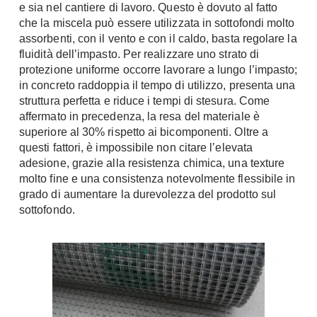
e sia nel cantiere di lavoro. Questo è dovuto al fatto
Fai da te in giardino
Giardino
che la miscela può essere utilizzata in sottofondi molto
Il fai da te in bagno
assorbenti, con il vento e con il caldo, basta regolare la
Arredo giardino
fluidità dell’impasto. Per realizzare uno strato di
Casa fai da te
Tende da sole
protezione uniforme occorre lavorare a lungo l’impasto;
Bricolage
in concreto raddoppia il tempo di utilizzo, presenta una
Gazebo
struttura perfetta e riduce i tempi di stesura. Come
affermato in precedenza, la resa del materiale è
superiore al 30% rispetto ai bicomponenti. Oltre a
questi fattori, è impossibile non citare l’elevata
adesione, grazie alla resistenza chimica, una texture
molto fine e una consistenza notevolmente flessibile in
grado di aumentare la durevolezza del prodotto sul
sottofondo.