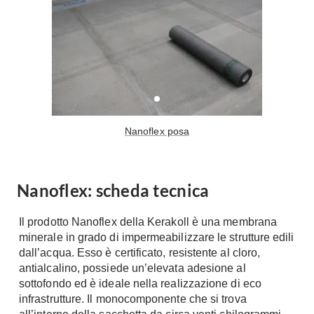
Tavoli
Stiro
Sedie
Aspirapolvere
Tavolini
Lavapavimenti
Tappeti
Progetti
Oggettistica
Complementi arredo
Ristrutturazione
Progetto
Nanoflex posa
Notte
Norme
Camere Matrimoniali
Il Verde
Letti
Nanoflex: scheda tecnica
Restauri
Comodino
Impianti
Il prodotto Nanoflex della Kerakoll è una membrana
Camere Classiche
minerale in grado di impermeabilizzare le strutture edili
Hi-Fi
Lenzuola
dall’acqua. Esso è certificato, resistente al cloro,
Piumini
antialcalino, possiede un’elevata adesione al
Televisori
sottofondo ed è ideale nella realizzazione di eco
Letti Contenitore
Hi-Fi
infrastrutture. Il monocomponente che si trova
Letti a Scomparsa
Home-Theatre