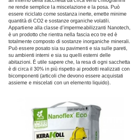
all’interno della sacchetta da circa venti chilogrammi
Console
ne rende semplice la miscelazione e la posa. Può
Armadi
essere riciclato come sostanza inerte, emette minime
quantità di CO2 e sostanze organiche volatili.
Porte
Armadio ante Battenti
Appartiene alla classe d’impermeabilizzanti Nanotech,
Armadi ante
Blindate
è un prodotto che rientra nella fascia eco tre ed è
Scorrevoli
Porte Interne
totalmente composto di sostanze inorganiche minerali.
Cabine Armadio
Può essere posato sia su pavimenti e sia sulle pareti,
Porte Scorrevoli
su ambienti interni e sia su quelli esterni delle
Armadi su misura
Portoni
abitazioni. È utile sapere che, la resa di ogni sacchetta
Armadi Angolo
Maniglie
è di circa il 30% in più rispetto ai prodotti realizzati con
I consigli sugli armadi
bicomponenti (articoli che devono essere acquistati
Finestre
assieme e miscelati con un elemento liquido).
Camerette
Finestre Pvc
Camerette Ragazzi
Finestre Alluminio
Camerette Bambini
Finestre Legno
Letti a Castello
Persiane
Per Neonati
Scale
Lettini