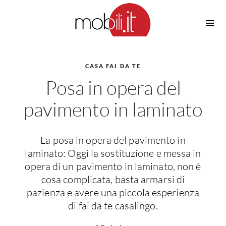
Cucine
Barbecue
Piscine
CASA FAI DA TE
Cucine Design
Posa in opera del
Irrigazione
Cucine Moderne
Casette in Legno
Cucine Classiche
pavimento in laminato
Amaca
Cucine Country
Ombrelloni
Cucine Monoblocco
La posa in opera del pavimento in
Pergole
Consigli Cucine
laminato: Oggi la sostituzione e messa in
Giardinaggio
Attrezzature Interne
opera di un pavimento in laminato, non è
Piante
cosa complicata, basta armarsi di
Elettrodomestici
pazienza e avere una piccola esperienza
Luce
Frigoriferi
di fai da te casalingo.
Lampade
Piani cottura
Lampadari