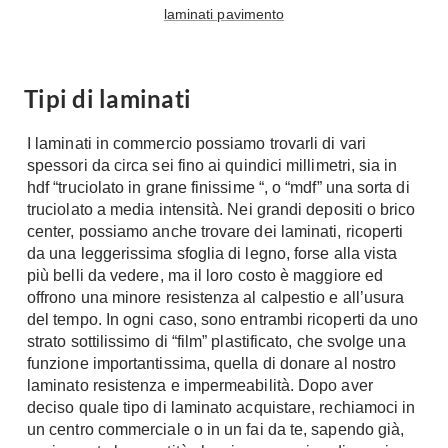
laminati pavimento
Console
Armadi
Porte
Armadio ante Battenti
Tipi di laminati
Armadi ante
Blindate
Scorrevoli
Porte Interne
I laminati in commercio possiamo trovarli di vari
Cabine Armadio
Porte Scorrevoli
spessori da circa sei fino ai quindici millimetri, sia in
Armadi su misura
hdf “truciolato in grane finissime “, o “mdf” una sorta di
Portoni
Armadi Angolo
truciolato a media intensità. Nei grandi depositi o brico
Maniglie
center, possiamo anche trovare dei laminati, ricoperti
I consigli sugli armadi
da una leggerissima sfoglia di legno, forse alla vista
Finestre
più belli da vedere, ma il loro costo è maggiore ed
Camerette
offrono una minore resistenza al calpestio e all’usura
Finestre Pvc
Camerette Ragazzi
del tempo. In ogni caso, sono entrambi ricoperti da uno
Finestre Alluminio
strato sottilissimo di “film” plastificato, che svolge una
Camerette Bambini
Finestre Legno
funzione importantissima, quella di donare al nostro
Letti a Castello
Persiane
laminato resistenza e impermeabilità. Dopo aver
Per Neonati
deciso quale tipo di laminato acquistare, rechiamoci in
un centro commerciale o in un fai da te, sapendo già,
Scale
Lettini