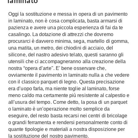
laminato
Chiller
Pareti Attrezzate
Oggi la sostituzione e messa in opera di un pavimento
Pompe di calore
Porta Tv
in laminato, non è cosa complicata, basta armarsi di
pazienza e avere una piccola esperienza di fai da te
Ecologia
Contatti
casalingo. La dotazione di attrezzi che dovremo
Geotermia
procurarci è davvero minima, sega, martello di gomma,
Divani
una matita, un metro, dei chiodini di acciaio, del
Case in Legno
Divani moderni
silicone, del nastro adesivo telato, questi saranno gli
Case Prefabbricate
utensili che ci accompagneranno alla creazione della
Divani classici
Fotovoltaico
nostra “opera d’arte". E' bene osservare che,
Poltrone
Riciclo
ovviamente il pavimento in laminato nulla a che vedere
Poltroncine
con il classico parquet di legno. Questa precisazione
Energie Rinnovabili
era d’uopo farla, ma niente toglie al laminato, forse
Divanoletto
Bioedilizia
meno caldo ma certamente più resistente al calpestio e
Chaise Longue
Teleriscaldamento
all’usura del tempo. Come detto, la posa di un parquet
Divani Angolo
o laminato è un’operazione molto semplice da
Cura della casa
eseguire, del resto basta recarsi nei centri di bricolage
Divani in Pelle
o grandi ferramenta e rendersi personalmente conto di
Pulizia
quante tipologie e materiali a nostra disposizione per
Complementi
Detergenti
la sostituzione del nostro pavimento.