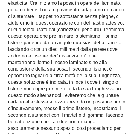
elasticità. Ora iniziamo la posa in opera del laminato,
Fai da te in giardino
Giardino
puliamo bene il nostro pavimento, adagiamo cercando
Il fai da te in bagno
di sistemare il tappetino sottostante senza pieghe, ci
Arredo giardino
aiuteremo in quest’operazione con del nastro adesivo,
Casa fai da te
Tende da sole
quello telato usato dai (carrozzieri per auto). Terminata
Bricolage
questa operazione preliminare, sistemiamo il primo
Gazebo
listone partendo da un angolo qualsiasi della camera,
lasciando circa un dieci millimetri dalla parete dove
andremo a inserire dei” distanziatori”, che
manterranno, fermo il nostro laminato sino alla
conclusione della sua posa. Il secondo listone, è
opportuno tagliarlo a circa metà della sua lunghezza,
questa soluzione è indicata, in locali dove il singolo
listone non copre per intero tutta la sua lunghezza, in
questo modo alternandoli, eviteremo che le giunture
cadano alla stessa altezza, creando un possibile punto
d’incurvamento, messo il primo listone, incastriamo il
secondo aiutandoci con il martello di gomma, facendo
ben attenzione che tra i due non rimanga
assolutamente nessuno spazio, così procediamo per