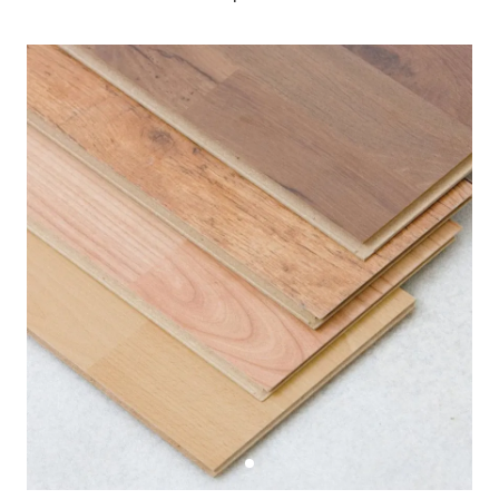
Tavoli
Stiro
Sedie
Aspirapolvere
Tavolini
Lavapavimenti
Tappeti
Progetti
Oggettistica
Complementi arredo
Ristrutturazione
Progetto
Notte
Norme
Camere Matrimoniali
Il Verde
Letti
Restauri
Comodino
Impianti
Camere Classiche
Hi-Fi
Lenzuola
Piumini
Televisori
Letti Contenitore
Hi-Fi
Letti a Scomparsa
Home-Theatre