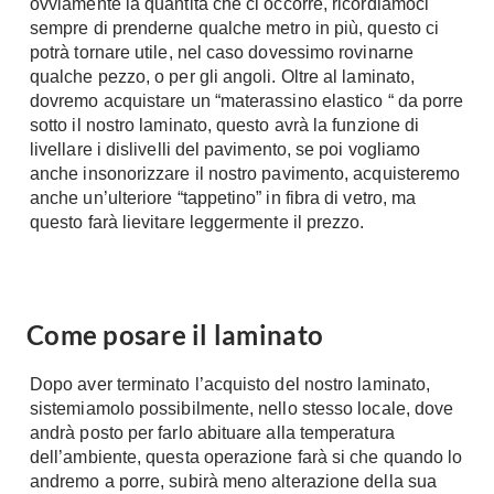
ovviamente la quantità che ci occorre, ricordiamoci
A Chiocciola
sempre di prenderne qualche metro in più, questo ci
Materassi
Scale Interni
potrà tornare utile, nel caso dovessimo rovinarne
Lattice
qualche pezzo, o per gli angoli. Oltre al laminato,
Ringhiere
dovremo acquistare un “materassino elastico “ da porre
Memory Foam
sotto il nostro laminato, questo avrà la funzione di
Rivestimenti
Reti Letto
livellare i dislivelli del pavimento, se poi vogliamo
Cuscini
Ceramica
anche insonorizzare il nostro pavimento, acquisteremo
Consigli materassi
anche un’ulteriore “tappetino” in fibra di vetro, ma
Cotto
questo farà lievitare leggermente il prezzo.
Resina
Bagno
Parquet
Arredo Bagno
Gres
Sanitari
Come posare il laminato
Laminato
Cabine Doccia
Moquette
Idromassaggio
Dopo aver terminato l’acquisto del nostro laminato,
Carta da parati
sistemiamolo possibilmente, nello stesso locale, dove
Accessori Bagno
Pavimenti esterni
andrà posto per farlo abituare alla temperatura
Rubinetteria
dell’ambiente, questa operazione farà si che quando lo
Fai da Te
Vasche da Bagno
andremo a porre, subirà meno alterazione della sua